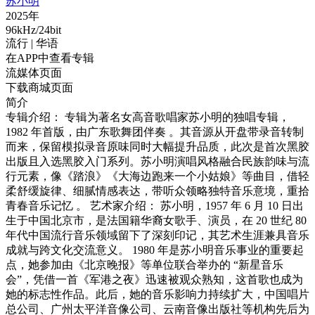
苏小明
2025年
96kHz/24bit
流行
| 华语
在APP中查看专辑
流媒体页面
下载商城页面
简介
专辑介绍： 专辑为著名女高音歌唱家苏小明的独唱专辑，
1982 年首版，由广东歌舞团伴奏 。其音源从开盘带录音转制
而来，保留模拟录音原味同时大幅提升品质，此次是首次黑胶
出版且入选黑胶入门系列。苏小明演唱风格融合民族韵味与流
行元素，像《踏浪》《大海边跑来一个小姑娘》等曲目，借轻
柔舒缓旋律、细腻情感表达，带听众领略独特音乐意境，重拾
青春音乐记忆 。 艺术家介绍： 苏小明，1957 年 6 月 10 日出
生于中国北京市，是法国籍华裔女歌手、演员，在 20 世纪 80
年代中国流行音乐领域留下了深刻印记，其艺术生涯兼具音乐
成就与跨文化交流意义。 1980 年是苏小明音乐事业的重要起
点，她参加由《北京晚报》等单位联合举办的 “新星音乐
会”，凭借一首《军港之夜》迅速被观众熟知，这首歌也成为
她的标志性作品。此后，她的音乐影响力持续扩大，中国唱片
总公司、广州太平洋音像公司、云南音像出版社等机构先后为