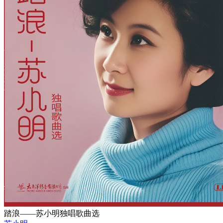
踏浪——苏小明独唱歌曲选