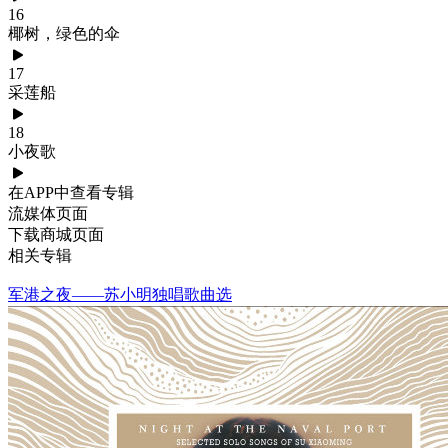
16
椰树，绿色的伞
17
采莲船
18
小夜歌
在APP中查看专辑
流媒体页面
下载商城页面
相关专辑
军港之夜——苏小明独唱歌曲选