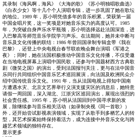
其录制《海风啊，海风》《大海的歌》《苏小明独唱歌曲选》
《白衣少女》等十几个个人演唱专辑，进一步巩固了她在歌坛
的地位。1989 年，苏小明凭借多年的音乐积累，荣获第一届
中国金唱片奖，这一奖项是对她音乐实力的高度认可。​ 1985
年，为突破自身声乐水平瓶颈，苏小明选择远赴法国深造，进
入巴黎高等师范音乐学院学习声乐。在法期间，她并未中断与
音乐及文化传播的联结：1986 年曾回国录制专辑盒带《我在
巴黎》，还登上中央电视台春节联欢晚会舞台演唱《军港之
夜》；同时，她在法国积极推动中国音乐文化传播，不仅受邀
在当地电视屏幕上演唱中国民歌，还参与中国题材西方古典歌
剧《微笑之国》的演出，受到法国报刊关注，更与在法中国音
乐同行共同组织中国音乐艺术巡回展演，向法国及欧洲民众介
绍中国传统音乐文化。1991 年，当从法国电视上得知中国南
方遭遇水灾、北京文艺界举行义演支援灾区的消息后，她特意
请假一周回国，深入湖北、江浙灾区巡回演出，展现出强烈的
社会责任感。​ 1995 年，苏小明从法国回到中国寻求新的发
展，除继续参与音乐相关活动（如录制央视《同一首歌》）
外，还开始尝试影视表演领域，实现了从歌手到多栖艺人的转
型，其艺术探索始终保持着活力，成为连接中外音乐文化与跨
越艺术领域的独特存在。​
显示更多