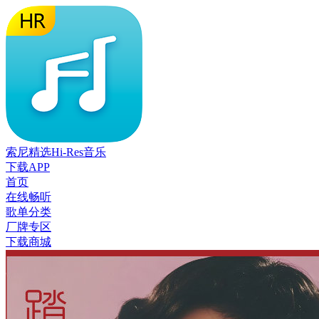
索尼精选Hi-Res音乐
下载APP
首页
在线畅听
歌单分类
厂牌专区
下载商城