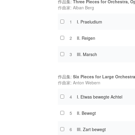
作品集:
Three Pieces for Orchestra, Op
作曲家: Alban Berg
1
I. Praeludium
2
II. Reigen
3
III. Marsch
作品集:
Six Pieces for Large Orchestra
作曲家: Anton Webern
4
I. Etwas bewegte Achtel
5
II. Bewegt
6
III. Zart bewegt