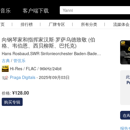
的音乐
客户端下载
|
|
|
|
首页
排行榜
厂牌专区
所有分类
流媒体会
向钢琴家和指挥家汉斯·罗萨乌德致敬 (伯
格、韦伯恩、西贝柳斯、巴托克)
Hans Rosbaud,SWR Sinfonieorchester Baden-Baden,
Berliner Philharmoniker
古典
/
管弦乐
Hi-Res /
FLAC /
96kHz/24bit
Praga Digitals
·
2025年09月03日
P
¥128.00
价格:
购买专辑
在A
报告