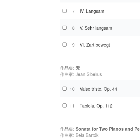
7
IV. Langsam
8
V. Sehr langsam
9
VI. Zart bewegt
作品集:
无
作曲家: Jean Sibelius
10
Valse triste, Op. 44
11
Tapiola, Op. 112
作品集:
Sonata for Two Pianos and Pe
作曲家: Béla Bartók