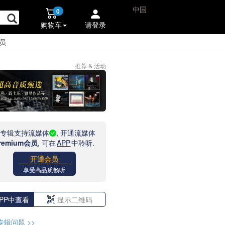
中国
0
购物车
请登录
员
推荐 & 活动
此专辑支持流媒体
, 开通流媒体
remium会员
, 可在
APP
中聆听.
开通会员
享受高品质畅听
PP中查看
显示二维码
专辑问题
>>