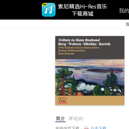
我
简介
评论(
0
)
专辑内页下载：
点击下载