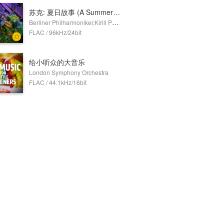
苏克: 夏日故事 (A Summer's Tale), Op. 29
Berliner Philharmoniker,Kirill Petrenko
FLAC / 96kHz/24bit
给小听众的大音乐
London Symphony Orchestra
FLAC / 44.1kHz/16bit