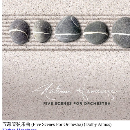
五幕管弦乐曲 (Five Scenes For Orchestra) (Dolby Atmos)