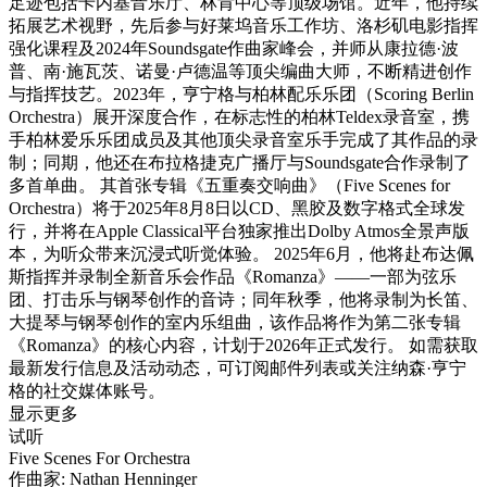
足迹包括卡内基音乐厅、林肯中心等顶级场馆。近年，他持续
拓展艺术视野，先后参与好莱坞音乐工作坊、洛杉矶电影指挥
强化课程及2024年Soundsgate作曲家峰会，并师从康拉德·波
普、南·施瓦茨、诺曼·卢德温等顶尖编曲大师，不断精进创作
与指挥技艺。2023年，亨宁格与柏林配乐乐团（Scoring Berlin
Orchestra）展开深度合作，在标志性的柏林Teldex录音室，携
手柏林爱乐乐团成员及其他顶尖录音室乐手完成了其作品的录
制；同期，他还在布拉格捷克广播厅与Soundsgate合作录制了
多首单曲。 其首张专辑《五重奏交响曲》（Five Scenes for
Orchestra）将于2025年8月8日以CD、黑胶及数字格式全球发
行，并将在Apple Classical平台独家推出Dolby Atmos全景声版
本，为听众带来沉浸式听觉体验。 2025年6月，他将赴布达佩
斯指挥并录制全新音乐会作品《Romanza》——一部为弦乐
团、打击乐与钢琴创作的音诗；同年秋季，他将录制为长笛、
大提琴与钢琴创作的室内乐组曲，该作品将作为第二张专辑
《Romanza》的核心内容，计划于2026年正式发行。 如需获取
最新发行信息及活动动态，可订阅邮件列表或关注纳森·亨宁
格的社交媒体账号。
显示更多
试听
Five Scenes For Orchestra
作曲家: Nathan Henninger