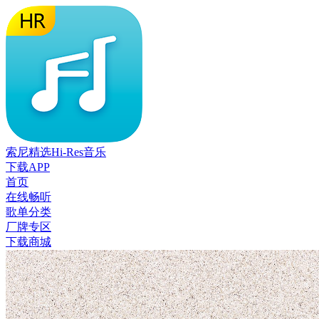
索尼精选Hi-Res音乐
下载APP
首页
在线畅听
歌单分类
厂牌专区
下载商城