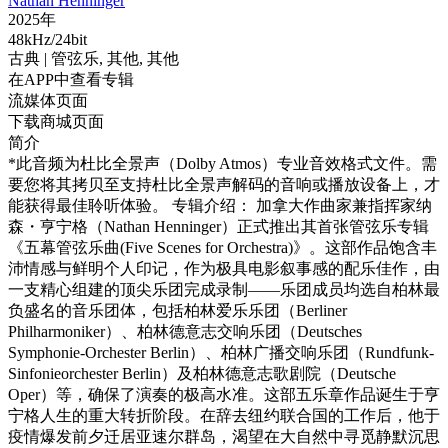
Nathan Henninger
2025年
48kHz/24bit
古典
| 管弦乐,
其他,
其他
在APP中查看专辑
流媒体页面
下载商城页面
简介
*此音频为杜比全景声（Dolby Atmos）专业音效格式文件。需
要您将其拷贝至支持杜比全景声解码的音响或播放设备上，才
能获得最佳聆听体验。 专辑介绍： 加拿大作曲家兼指挥家纳
森・亨宁格（Nathan Henninger）正式推出其首张管弦乐专辑
《五幕管弦乐曲(Five Scenes for Orchestra)》。这部作品饱含丰
沛情感与鲜明个人印记，作为极具电影叙事感的配乐佳作，由
一支精心组建的顶尖乐团完成录制——乐团成员均选自柏林最
负盛名的音乐团体，包括柏林爱乐乐团（Berliner
Philharmoniker）、柏林德意志交响乐团（Deutsches
Symphonie-Orchester Berlin）、柏林广播交响乐团（Rundfunk-
Sinfonieorchester Berlin）及柏林德意志歌剧院（Deutsche
Oper）等，确保了演奏的极高水准。这部五乐章作品诞生于亨
宁格人生的重大转折阶段。在辞去纽约联合国的工作后，他于
疫情爆发前夕迁居亚速尔群岛，渴望在大自然中寻觅静默沉思