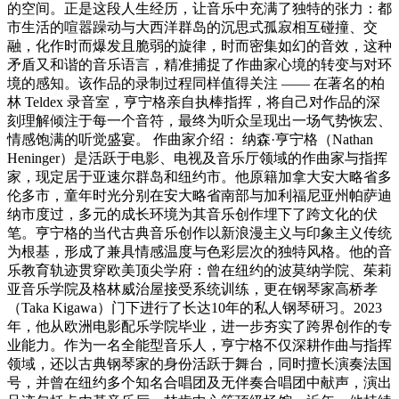
的空间。正是这段人生经历，让音乐中充满了独特的张力：都
市生活的喧嚣躁动与大西洋群岛的沉思式孤寂相互碰撞、交
融，化作时而爆发且脆弱的旋律，时而密集如幻的音效，这种
矛盾又和谐的音乐语言，精准捕捉了作曲家心境的转变与对环
境的感知。该作品的录制过程同样值得关注 —— 在著名的柏
林 Teldex 录音室，亨宁格亲自执棒指挥，将自己对作品的深
刻理解倾注于每一个音符，最终为听众呈现出一场气势恢宏、
情感饱满的听觉盛宴。 作曲家介绍： 纳森·亨宁格（Nathan
Heninger）是活跃于电影、电视及音乐厅领域的作曲家与指挥
家，现定居于亚速尔群岛和纽约市。他原籍加拿大安大略省多
伦多市，童年时光分别在安大略省南部与加利福尼亚州帕萨迪
纳市度过，多元的成长环境为其音乐创作埋下了跨文化的伏
笔。亨宁格的当代古典音乐创作以新浪漫主义与印象主义传统
为根基，形成了兼具情感温度与色彩层次的独特风格。他的音
乐教育轨迹贯穿欧美顶尖学府：曾在纽约的波莫纳学院、茱莉
亚音乐学院及格林威治屋接受系统训练，更在钢琴家高桥孝
（Taka Kigawa）门下进行了长达10年的私人钢琴研习。2023
年，他从欧洲电影配乐学院毕业，进一步夯实了跨界创作的专
业能力。作为一名全能型音乐人，亨宁格不仅深耕作曲与指挥
领域，还以古典钢琴家的身份活跃于舞台，同时擅长演奏法国
号，并曾在纽约多个知名合唱团及无伴奏合唱团中献声，演出