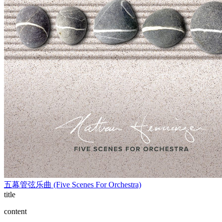
五幕管弦乐曲 (Five Scenes For Orchestra)
title
content