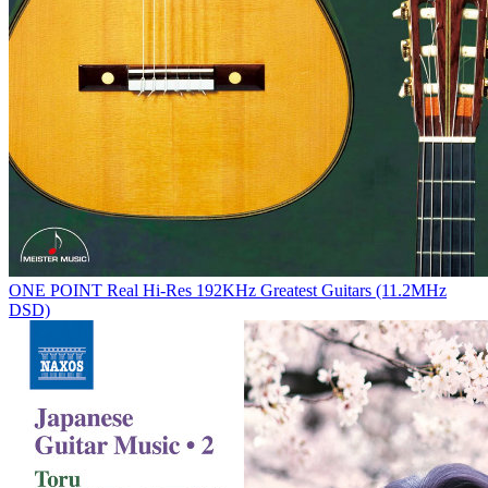
ONE POINT Real Hi-Res 192KHz Greatest Guitars (11.2MHz
DSD)