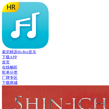
索尼精选Hi-Res音乐
下载APP
首页
在线畅听
歌单分类
厂牌专区
下载商城