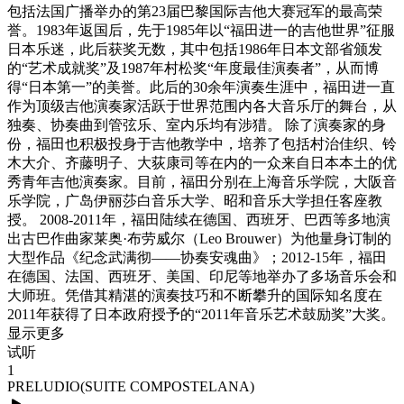
包括法国广播举办的第23届巴黎国际吉他大赛冠军的最高荣
誉。1983年返国后，先于1985年以“福田进一的吉他世界”征服
日本乐迷，此后获奖无数，其中包括1986年日本文部省颁发
的“艺术成就奖”及1987年村松奖“年度最佳演奏者”，从而博
得“日本第一”的美誉。此后的30余年演奏生涯中，福田进一直
作为顶级吉他演奏家活跃于世界范围内各大音乐厅的舞台，从
独奏、协奏曲到管弦乐、室内乐均有涉猎。 除了演奏家的身
份，福田也积极投身于吉他教学中，培养了包括村治佳织、铃
木大介、齐藤明子、大荻康司等在内的一众来自日本本土的优
秀青年吉他演奏家。目前，福田分别在上海音乐学院，大阪音
乐学院，广岛伊丽莎白音乐大学、昭和音乐大学担任客座教
授。 2008-2011年，福田陆续在德国、西班牙、巴西等多地演
出古巴作曲家莱奥·布劳威尔（Leo Brouwer）为他量身订制的
大型作品《纪念武满彻——协奏安魂曲》；2012-15年，福田
在德国、法国、西班牙、美国、印尼等地举办了多场音乐会和
大师班。凭借其精湛的演奏技巧和不断攀升的国际知名度在
2011年获得了日本政府授予的“2011年音乐艺术鼓励奖”大奖。
显示更多
试听
1
PRELUDIO(SUITE COMPOSTELANA)