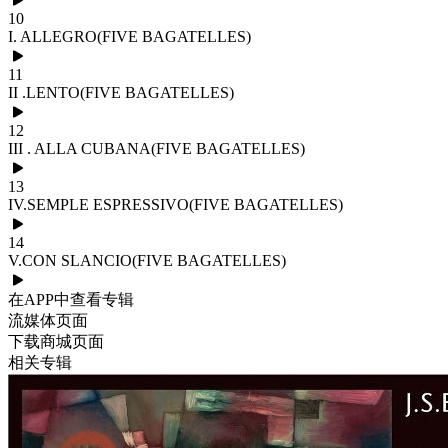
10
I. ALLEGRO(FIVE BAGATELLES)
11
II .LENTO(FIVE BAGATELLES)
12
III . ALLA CUBANA(FIVE BAGATELLES)
13
IV.SEMPLE ESPRESSIVO(FIVE BAGATELLES)
14
V.CON SLANCIO(FIVE BAGATELLES)
在APP中查看专辑
流媒体页面
下载商城页面
相关专辑