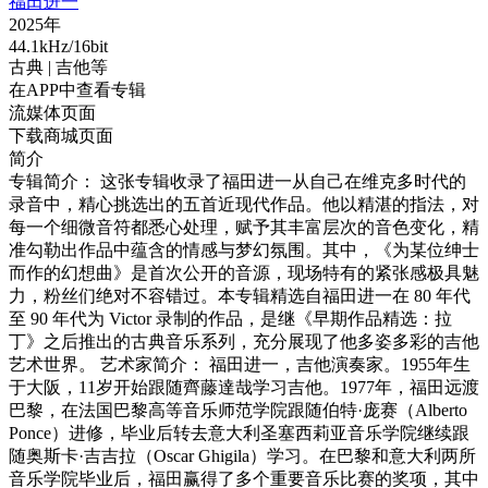
福田进一
2025年
44.1kHz/16bit
古典
| 吉他等
在APP中查看专辑
流媒体页面
下载商城页面
简介
专辑简介： 这张专辑收录了福田进一从自己在维克多时代的
录音中，精心挑选出的五首近现代作品。他以精湛的指法，对
每一个细微音符都悉心处理，赋予其丰富层次的音色变化，精
准勾勒出作品中蕴含的情感与梦幻氛围。其中，《为某位绅士
而作的幻想曲》是首次公开的音源，现场特有的紧张感极具魅
力，粉丝们绝对不容错过。本专辑精选自福田进一在 80 年代
至 90 年代为 Victor 录制的作品，是继《早期作品精选：拉
丁》之后推出的古典音乐系列，充分展现了他多姿多彩的吉他
艺术世界。 艺术家简介： 福田进一，吉他演奏家。1955年生
于大阪，11岁开始跟随齊藤達哉学习吉他。1977年，福田远渡
巴黎，在法国巴黎高等音乐师范学院跟随伯特·庞赛（Alberto
Ponce）进修，毕业后转去意大利圣塞西莉亚音乐学院继续跟
随奥斯卡·吉吉拉（Oscar Ghigila）学习。在巴黎和意大利两所
音乐学院毕业后，福田赢得了多个重要音乐比赛的奖项，其中