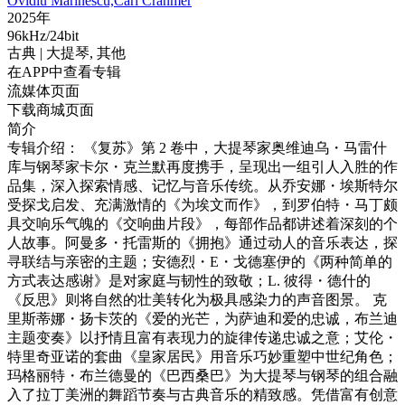
Ovidiu Marinescu,Carl Cranmer
2025年
96kHz/24bit
古典
| 大提琴,
其他
在APP中查看专辑
流媒体页面
下载商城页面
简介
专辑介绍： 《复苏》第 2 卷中，大提琴家奥维迪乌・马雷什
库与钢琴家卡尔・克兰默再度携手，呈现出一组引人入胜的作
品集，深入探索情感、记忆与音乐传统。从乔安娜・埃斯特尔
受探戈启发、充满激情的《为埃文而作》，到罗伯特・马丁颇
具交响乐气魄的《交响曲片段》，每部作品都讲述着深刻的个
人故事。阿曼多・托雷斯的《拥抱》通过动人的音乐表达，探
寻联结与亲密的主题；安德烈・E・戈德塞伊的《两种简单的
方式表达感谢》是对家庭与韧性的致敬；L. 彼得・德什的
《反思》则将自然的壮美转化为极具感染力的声音图景。 克
里斯蒂娜・扬卡茨的《爱的光芒，为萨迪和爱的忠诚，布兰迪
主题变奏》以抒情且富有表现力的旋律传递忠诚之意；艾伦・
特里奇亚诺的套曲《皇家居民》用音乐巧妙重塑中世纪角色；
玛格丽特・布兰德曼的《巴西桑巴》为大提琴与钢琴的组合融
入了拉丁美洲的舞蹈节奏与古典音乐的精致感。凭借富有创意