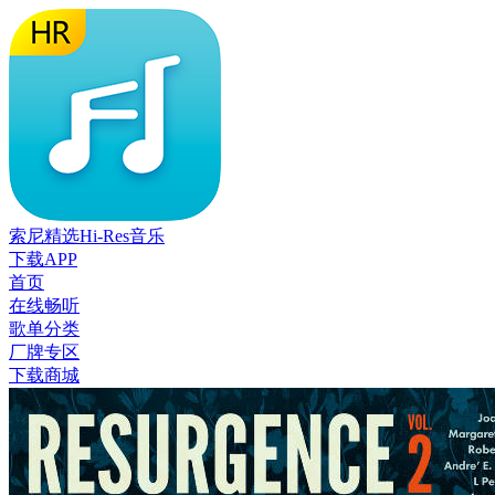
索尼精选Hi-Res音乐
下载APP
首页
在线畅听
歌单分类
厂牌专区
下载商城