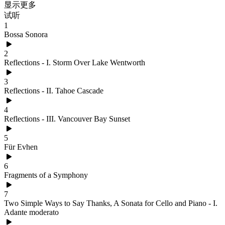
显示更多
试听
1
Bossa Sonora
2
Reflections - I. Storm Over Lake Wentworth
3
Reflections - II. Tahoe Cascade
4
Reflections - III. Vancouver Bay Sunset
5
Für Evhen
6
Fragments of a Symphony
7
Two Simple Ways to Say Thanks, A Sonata for Cello and Piano - I.
Adante moderato