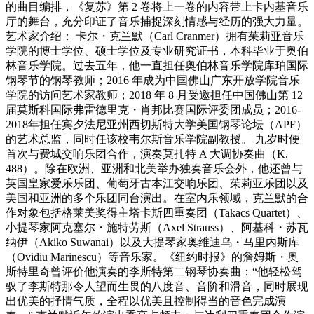
的曲目编排，《复苏》第 2 卷将上一卷的内容带上卡内基音乐
厅的舞台，充分印证了音乐捕捉深刻情感与经历的强大力量。
艺术家介绍： 卡尔・克兰默（Carl Cranmer）拥有茱莉亚音乐
学院的博士学位、硕士学位及专业研究证书，本科毕业于奥伯
林音乐学院。过去五年，他一直担任奥伯林音乐学院库珀国际
钢琴节的钢琴教师；2016 年成为中国佛山广东开放学院音乐
学院的访问艺术家教师；2018 年 8 月受邀担任中国佛山第 12
届莫斯科国际弗雷德里克・肖邦比赛国际评委团成员；2016-
2018年担任宾夕法尼亚州西切斯特大学美国钢琴论坛（APF）
的艺术总监，同时任该校韦尔斯音乐学院副教授。 九岁时便
首次与费城交响乐团合作，演奏莫扎特 A 大调协奏曲（K.
488）。除在欧洲、亚洲和北美举办独奏音乐会外，他还曾与
英国皇家爱乐乐团、葡萄牙古本江交响乐团、茱莉亚乐团以及
美国和亚洲的多个乐团同台演出。在室内乐领域，克兰默的合
作对象包括格莱美奖得主塔卡斯四重奏团（Takacs Quartet）、
小提琴家阿克塞尔・施特劳斯（Axel Strauss）、阿基科・苏瓦
纳伊（Akiko Suwanai）以及大提琴家奥维迪乌・马里内斯库
（Ovidiu Marinescu）等音乐家。《纽约时报》的詹姆斯・奥
斯特里奇曾评价他演奏的李斯特第二钢琴协奏曲：“他轻松驾
驭了李斯特那令人望而生畏的八度音、音阶和滑音，同时展现
出优美的抒情气质，全程以优美且控制得当的音色完成演