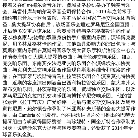
接着又在纽约梅尔金音乐厅、费城及洛杉矶举办了独奏音乐
会。马雷什库与帕尔马录音公司保持合作，2019 年之前常于
纽约韦尔音乐厅登台表演。在罗马尼亚国家广播交响乐团首演
圣 - 桑大提琴协奏曲后，该场音乐会通过罗马尼亚全国直播；
此后他多次重返该乐团，演奏莫扎特与洛尔格莱斯库的作品，
还以独奏家与指挥的双重身份携手广播室内乐团，演绎博克夏
尼、贝多芬及格林卡的作品。其他颇具影响力的演出包括：与
莫斯科室内乐团在莫斯科音乐学院大音乐厅和斯洛博金中心合
作演奏海顿 C 大调大提琴协奏曲；与海伦娜交响乐团、纽瓦
克交响乐团、东南宾夕法尼亚交响乐团合作演绎埃尔加协奏
曲；与克利夫兰交响乐团合作呈现肖斯塔科维奇和拉洛的作
品；在西班牙与埃斯特雷马杜拉管弦乐团合作演奏莫扎特协奏
曲。近期的客座演出则涵盖巴西利梅拉管弦乐团、蒙大拿州大
瀑布交响乐团、朴茨茅斯交响乐团、费城独立交响乐团，以及
罗马尼亚的克拉约瓦交响乐团与博托萨尼交响乐团。 他的首
张录音《拉丁节庆》广受好评，之后与俄罗斯交响乐团及钢琴
家肯尼思・鲍尔顿合作录制了米亚斯科夫斯基的全套大提琴作
品，由 Cambria 公司发行。他在纳沃纳唱片公司推出的巴赫大
提琴组曲专辑赢得国际赞誉，与珍妮特・阿奎斯特合作录制的
阿瑟・戈特沙尔克大提琴与钢琴奏鸣曲，还斩获了 2014 年全
球音乐奖金奖。