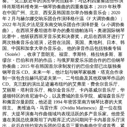
奏。” 克兰默近年的演出季亮点颇丰：与达利四重奏团合作演
绎肖斯塔科维奇第一钢琴协奏曲的四重奏版本；2019 年秋季
在中国广州、北京、西安及韩国首尔举办独奏音乐会；2020
年 2 月与赫尔娜交响乐团合作演绎格什温《F 大调协奏曲》；
2022 年与宾夕法尼亚东南交响乐团合作演绎舒曼《a 小调协奏
曲》。在西班牙桑坦德市举办的桑坦德帕洛玛・奥谢国际钢琴
比赛中，他斩获西班牙音乐奖和决赛奖，此后在西班牙进行了
两次独奏音乐会巡演，还曾在法国、英国、奥地利、日本、韩
国、中国和加拿大举办音乐会。 他的录音作品包括独奏专辑
《Soirée》，收录了普朗克、福雷、李斯特、格拉纳多斯、塞
缪尔・巴伯和肖邦的作品；与俄罗斯爱乐乐团合作的巴伯钢琴
协奏曲；2015 年在韩国首尔录制发行的巴伯全部已出版独奏
钢琴音乐 CD。未来一年，他计划与钢琴家杨雅・塔克合作录
制一张包含拉赫玛尼诺夫第一、二号组曲及其他双钢琴作品的
CD。克兰默的演出足迹遍布纽约的艾弗里・费舍尔音乐厅、
艾丽斯・塔利音乐厅、梅尔金音乐厅、卡内基威尔音乐厅，华
盛顿特区的肯尼迪中心，以及费城的音乐学院、威瑞森音乐厅
和佩雷尔曼剧院，他还是 1994 年密苏里南方钢琴比赛的大奖
得主。 奥维迪乌・马雷什库（Ovidiu Marinescu）是一位在指
挥、大提琴演奏与作曲领域均表现活跃的多产音乐家。他曾受
邀在美国总统康斯坦丁内斯库正式访问期间于卡内基音乐厅演
出，此后在纽约室内乐团的贝多芬三重协奏曲中完成首秀，紧