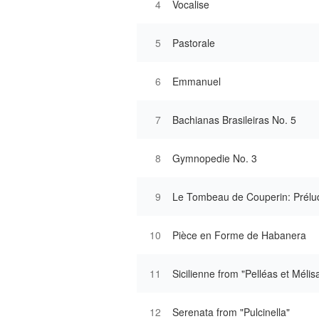
4
Vocalise
5
Pastorale
6
Emmanuel
7
Bachianas Brasileiras No. 5
8
Gymnopedie No. 3
9
Le Tombeau de Couperin: Prélud
10
Pièce en Forme de Habanera
11
Sicilienne from "Pelléas et Méli
12
Serenata from "Pulcinella"