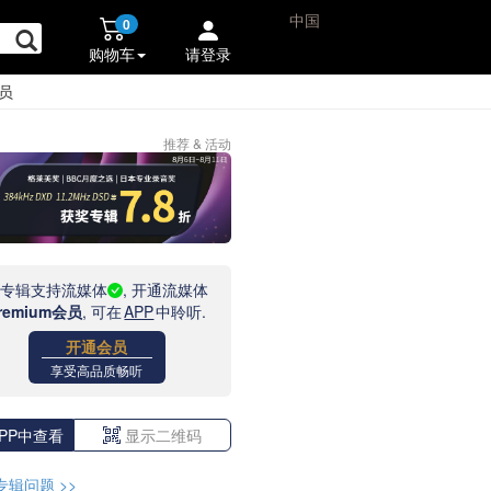
中国
0
购物车
请登录
员
推荐 & 活动
此专辑支持流媒体
, 开通流媒体
remium会员
, 可在
APP
中聆听.
开通会员
享受高品质畅听
PP中查看
显示二维码
专辑问题
>>