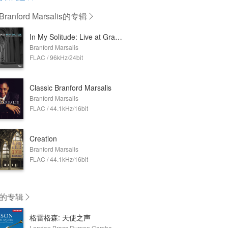
anford Marsalis
的专辑
In My Solitude: Live at Grace Cathedral
Branford Marsalis
FLAC / 96kHz/24bit
Classic Branford Marsalis
Branford Marsalis
FLAC / 44.1kHz/16bit
Creation
Branford Marsalis
FLAC / 44.1kHz/16bit
的专辑
格雷格森: 天使之声
London Brass,Rumon Gamba