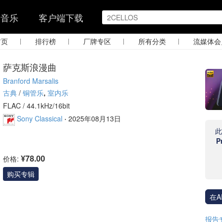
的音乐
客户端下载
|
|
|
|
首页
排行榜
厂牌专区
所有分类
流媒体会
萨克斯浪漫曲
Branford Marsalis
古典
/
铜管乐
,
室内乐
FLAC /
44.1kHz/16bit
Sony Classical
·
2025年08月13日
P
¥78.00
价格:
购买专辑
在A
报告