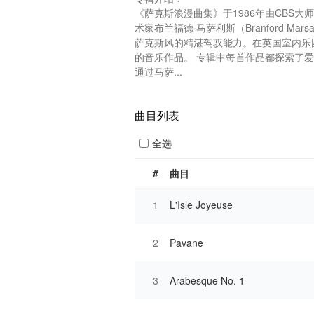
《萨克斯浪漫曲集》于1986年由CBS
术家布兰福德·马萨利斯（Branford M
萨克斯风的精湛驾驭能力。在英国室内乐
的音乐作品。 专辑中每首作品都探索了爱情
通过马萨...
曲目列表
全选
#
曲目
1
L'Isle Joyeuse
2
Pavane
3
Arabesque No. 1