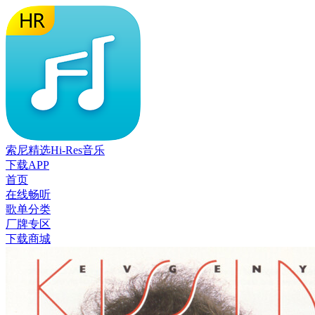
索尼精选Hi-Res音乐
下载APP
首页
在线畅听
歌单分类
厂牌专区
下载商城