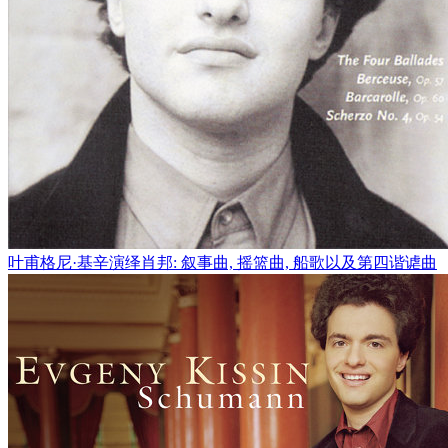
叶甫格尼·基辛演绎肖邦: 叙事曲, 摇篮曲, 船歌以及第四谐谑曲