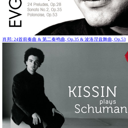
肖邦: 24首前奏曲 & 第二奏鸣曲, Op.35 & 波洛涅兹舞曲, Op.53