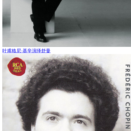
叶甫格尼·基辛演绎舒曼