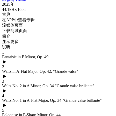
2025年
44.1kHz/16bit
古典
在APP中查看专辑
流媒体页面
下载商城页面
简介
显示更多
试听
1
Fantaisie in F Minor, Op. 49
2
Waltz in A-Flat Major, Op. 42, "Grande valse"
3
Waltz No. 2 in A Minor, Op. 34 "Grande valse brillante"
4
Waltz No. 1 in A-Flat Major, Op. 34 "Grande valse brillante"
5
Polonaise in F-Sharp Minor, Op. 44