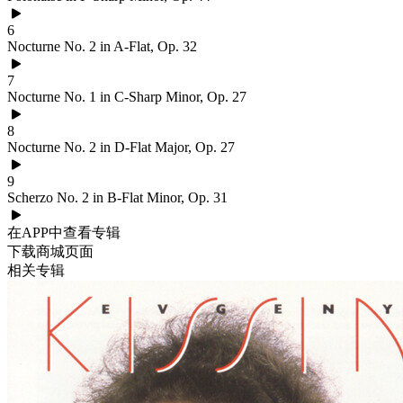
6
Nocturne No. 2 in A-Flat, Op. 32
7
Nocturne No. 1 in C-Sharp Minor, Op. 27
8
Nocturne No. 2 in D-Flat Major, Op. 27
9
Scherzo No. 2 in B-Flat Minor, Op. 31
在APP中查看专辑
下载商城页面
相关专辑