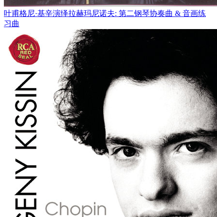
叶甫格尼·基辛演绎拉赫玛尼诺夫: 第二钢琴协奏曲 & 音画练
习曲