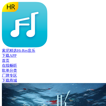
索尼精选Hi-Res音乐
下载APP
首页
在线畅听
歌单分类
厂牌专区
下载商城