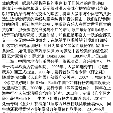
然的悲悯、叹息与即将降临的审判 孩子们纯净的声音却如一
股清流带来新的希望，昭示着对湛蓝海域守护的宣誓 薛之谦
以特有的深情与冷冽交织的唱腔，将宏大叙事与个体悲鸣共振
透过近似咏叹调的声线与童声纯真和音的撞击，我们能听到海
洋的呜咽，听到鱼群的悲鸣，更听到音乐人在面对世界巨大的
荒谬时，那份孤绝的浪漫与不屈的诘问 歌曲最后的叩问与不
绝于耳的嘈杂背景，沉重如锚，却也正是那奋力一跃的全部意
义——在无解中寻找微光，在绝望里歌唱希望 让我们仔细聆
听这首歌里的恳切呼吁 那只为飘渺的希望而颂祷的祈望 看一
条游鱼，如何用歌声刺穿深渊 跃向梦想中曾经美丽的蓝色家
园 艺术家简介： 薛之谦（Joker Xue），1983年7月17日出生
于上海，中国内地流行乐男歌手、影视演员、音乐制作人，毕
业于格里昂酒店管理学院。 2005年，因参加选秀节目《我型
我秀》而正式出道。2006年，发行首张同名专辑《薛之谦》，
随后凭借歌曲《认真的雪》获得广泛关注。2007年，凭借专辑
《你过得好吗》获得MusicRadio中国TOP排行榜内地年度最受
欢迎男歌手奖。2008年，发行专辑《深深爱过你》，同年在上
海举行个人首场演唱会“谦年传说”。2013年，专辑《几个薛之
谦》获得MusicRadio中国TOP排行榜内地推荐唱片。2014年，
凭借专辑《意外》获得第21届东方风云榜颁奖最佳唱作人；同
年他还获得音悦V榜年度盛典年度创作歌手奖。 2015年6月，