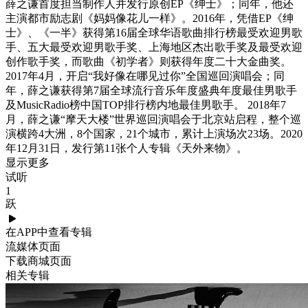
薛之谦首度担当制作人并发行原创EP《绅士》；同年，他还
主演都市励志剧《妈妈像花儿一样》。2016年，凭借EP《绅
士》、《一半》获得第16届全球华语歌曲排行榜最受欢迎男歌
手、五大最受欢迎男歌手奖、上海地区杰出歌手奖及最受欢迎
创作歌手奖，而歌曲《初学者》则获得年度二十大金曲奖。
2017年4月，开启“我好像在哪见过你”全国巡回演唱会；同
年，薛之谦获得第7届全球流行音乐年度盛典年度最佳男歌手
及MusicRadio榜中国TOP排行榜内地最佳男歌手。 2018年7
月，薛之谦“摩天大楼”世界巡回演唱会于北京站启程，整个巡
演横跨4大洲，8个国家，21个城市，累计上演场次23场。2020
年12月31日，发行第11张个人专辑《天外来物》。
显示更多
试听
1
跃
在APP中查看专辑
流媒体页面
下载商城页面
相关专辑