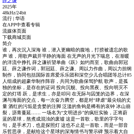
薛之谦
2025年
48kHz/24bit
流行
| 华语
在APP中查看专辑
流媒体页面
下载商城页面
简介
谁，再次沉入深海 谁，潜入更幽暗的腹地，打捞被遗忘的歌
声 谁，用歌声裁开平静的海面 在无声的月光下喘息，在渐暖
的洋流中挣扎 薛之谦祈望单曲《跃》如约而至，歌曲由郭冠
廷、薛之谦作词，郭冠廷、薛之谦、周以力作曲，周以力担纲
制作，协同包括国际首席爱乐乐团和深空少儿合唱团等总计85
人组成的超豪华制作阵容，共同为歌曲保驾护航 歌声，是孤
独的坐标，是存在的证词 投向沉舰、投向黑夜、投向明灭不
定的灯塔 跃，是求生，亦是叩问 在无际与囚笼的边界，在深
渊与海面的交点，每一次奋力腾空，都是对“肆虐”最尖锐的丈
量 酒红的污垢是贪婪的注脚 泛滥的鱼钩是稀有的哀钟 冰山崩
裂，沥青蔓延…… 一场名为“文明进步”的疯狂实验，正将蔚
蓝的星球，熬煮成混浊的废墟 这是一首歌，歌里的字字句
句，是手术刀，也是探照灯 这也不止是一首歌，而是一部音
乐哲思录，是献给这个星球的深海情书与警示碑 预示着大自