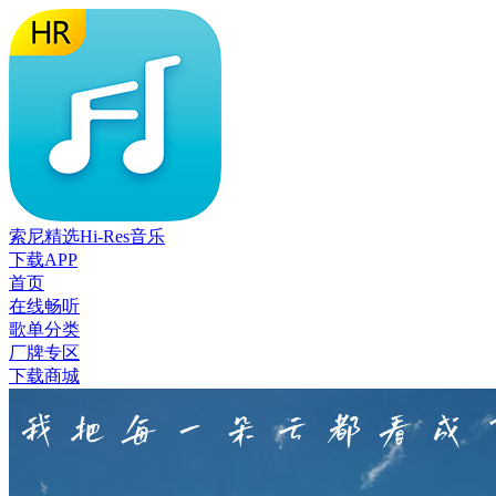
索尼精选Hi-Res音乐
下载APP
首页
在线畅听
歌单分类
厂牌专区
下载商城