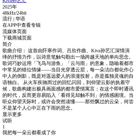
Kiva孙艺汇
2025年
48kHz/24bit
流行
| 华语
在APP中查看专辑
流媒体页面
下载商城页面
简介
歌曲介绍： 这首由阡寒作词、吕欣作曲、Kiva孙艺汇深情演
绎的抒情力作，以诗意笔触勾勒出一场跨越天地的单向思念。
歌词巧妙运用「飞鸟与游鱼」「云与雨」的意象，隐喻着都市
中常见的错位情缘——当目光穿透云层，每一朵洁白都化作心
中人的倒影，既是对遥远爱人的浪漫投射，亦是孤独灵魂的自
语独白。 从火车疾驰而过的回忆闪回，到仰望云影的执着守
候，歌曲构建出极具画面感的都市爱情寓言：在这个即时通讯
的时代，反而更容易陷入「看得见却触不到」的情感困境。当
听众仰望天际时，或许会突然读懂——那些飘过的云朵，何尝
不是某个人心中正在下雨的思念。
显示更多
试听
1
我把每一朵云都看成了你