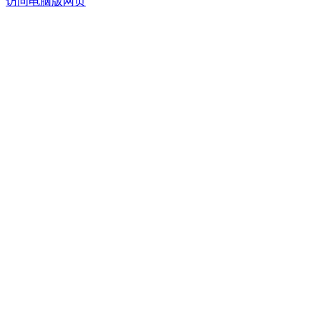
访问电脑版网页