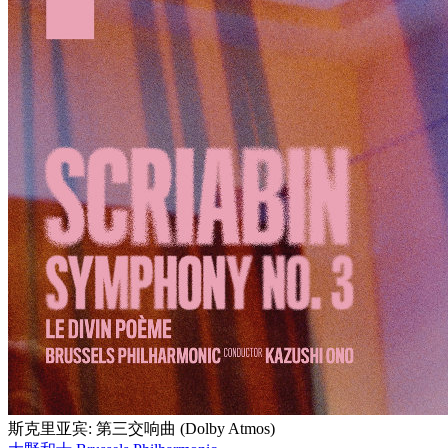
斯克里亚宾: 第三交响曲 (Dolby Atmos)