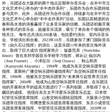
外，乐团还在大阪府的两个地点定期举办音乐会：在丰中市立
文化艺术中心举办的“丰中杰作系列”，乐团作为合作乐团持续
参与其中。此外，乐团还作为合作乐团，持续参与在丰中市立
文化艺术中心举办的“丰中名作系列”活动。乐团以其精湛的合
奏和高水准的演奏赢得了众多音乐家的信赖。乐团还积极开展
各种形式的音乐会，超越音乐流派，吸引了来自各个领域的热
情关注。 每年总共演出200多场，包括委约演出、室内乐音乐
会、学校演出和合奏。2023年10月，乐团参加了澳门国际音乐
节（由久石让指挥）的演出，这是乐团11年来的首次海外演
出，取得了巨大成功 指挥家简介： 饭森范亲（Norichika
Iimori）曾在东邦学园音乐学校学习指挥，师从让·福尔内
（Jean Fournet）、小泽征尔（Seiji Ozawa）、秋山和庆
（Kazuyoshi Akiyama）。1994年，他成为东京交响乐团常驻
指挥、莫斯科广播交响乐团特邀指挥和广岛交响乐团常任指
挥。1996年，他被东京交响乐团誉为“未来将引起世界关注的
指挥家”。2004年，他成为山形交响乐团常任指挥，在乐团活
动的开展和水平的提高方面进行了一系列创新，并取得了令人
瞩目的成绩。 他现任东京太平洋爱乐乐团音乐总监、日本世
纪管弦乐团首席指挥、山形交响乐团桂冠指挥、大阪泉小交响
乐团常任指挥、符腾堡爱乐乐团首席客座指挥、东京小成管弦
乐团首席客座指挥、中部管弦乐团首席客座指挥。2020年10