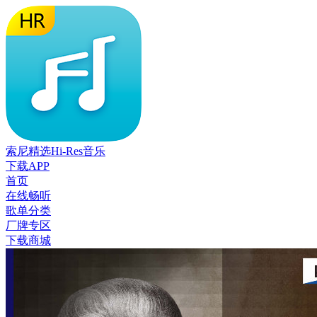
索尼精选Hi-Res音乐
下载APP
首页
在线畅听
歌单分类
厂牌专区
下载商城