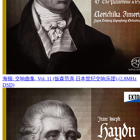
海顿: 交响曲集, Vol. 11 (饭森范亲,日本世纪交响乐团) (2.8MHz
DSD)