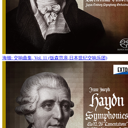
海顿: 交响曲集, Vol. 11 (饭森范亲,日本世纪交响乐团)