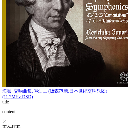
海顿: 交响曲集, Vol. 11 (饭森范亲,日本世纪交响乐团)
(11.2MHz DSD)
title
content
正在打开...