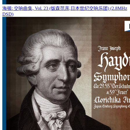
海顿: 交响曲集, Vol. 23 (饭森范亲,日本世纪交响乐团) (2.8MHz
DSD)