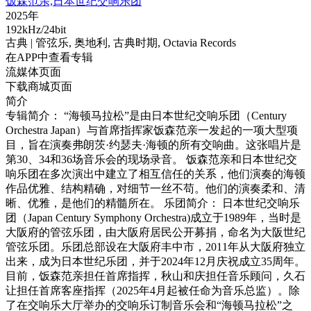
饭森范亲,日本世纪交响乐团
2025年
192kHz/24bit
古典
| 管弦乐,
奥地利,
古典时期,
Octavia Records
在APP中查看专辑
流媒体页面
下载商城页面
简介
专辑简介： “海顿马拉松”是由日本世纪交响乐团（Century
Orchestra Japan）与首席指挥家饭森范亲一发起的一项大型项
目，旨在演奏弗朗茨·约瑟夫·海顿的所有交响曲。这张唱片是
第30、34和36场音乐会的现场录音。 饭森范亲和日本世纪交
响乐团在多次演出中建立了相互信任的关系，他们演奏的海顿
作品优雅、结构精确，对细节一丝不苟。他们的演奏柔和、清
晰、优雅，是他们的精髓所在。 乐团简介： 日本世纪交响乐
团（Japan Century Symphony Orchestra)成立于1989年，当时是
大阪府的管弦乐团，由大阪府居民公开募捐，命名为大阪世纪
管弦乐团。乐团总部设在大阪府丰中市，2011年从大阪府独立
出来，成为日本世纪乐团，并于2024年12月庆祝成立35周年。
目前，饭森范亲担任首席指挥，秋山和庆担任音乐顾问，久石
让担任首席客座指挥（2025年4月起被任命为音乐总监）。除
了在交响乐大厅举办的交响乐订制音乐会和“海顿马拉松”之