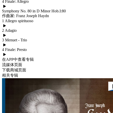
4 Finale: Allegro
Symphony No. 80 in D Minor Hob.I:80
作曲家: Franz Joseph Haydn
1 Allegro spirituoso
2 Adagio
3 Menuet - Trio
4 Finale: Presto
在APP中查看专辑
流媒体页面
下载商城页面
相关专辑