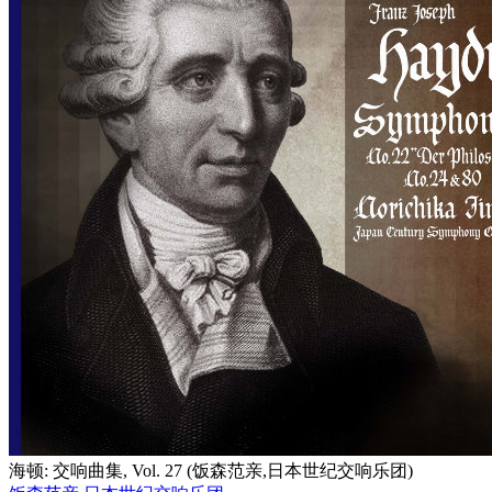
海顿: 交响曲集, Vol. 27 (饭森范亲,日本世纪交响乐团)