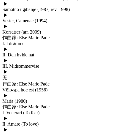
Samotno ugibanje (1987, rev. 1998)
Vester, Camenae (1994)
Korsatser (arr. 2009)
作曲家: Else Marie Pade
I. I drømme
II. Den hvide nat
III. Midsommervise
无
作曲家: Else Marie Pade
Völo-spa hoc est (1956)
Maria (1980)
作曲家: Else Marie Pade
I. Venerari (To fear)
II. Amare (To love)