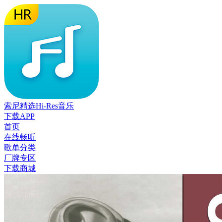
索尼精选Hi-Res音乐
下载APP
首页
在线畅听
歌单分类
厂牌专区
下载商城