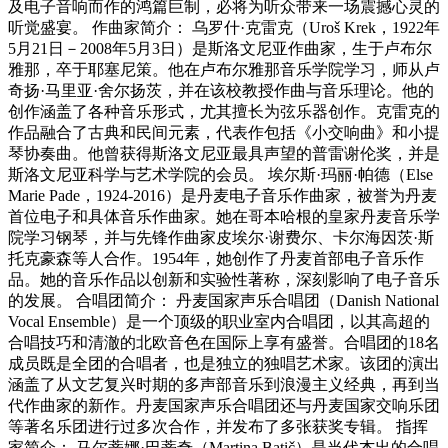
及电子音响而作的鸿篇巨制，必将为听众带来一场震撼心灵的
听觉盛宴。 作曲家简介： 乌罗什·克雷克（Uroš Krek，1922年
5月21日－2008年5月3日）是斯洛文尼亚作曲家，生于卢布尔
雅那，卒于耶塞尼策。他在卢布尔雅那音乐学院学习，师从卢
奇扬·马里亚·舍尔扬茨，并在该校教授作曲与音乐理论。他的
创作涵盖了各种音乐形式，尤其擅长为弦乐器创作。克雷克的
作品融合了古典和民间元素，代表作包括《小交响曲》和小提
琴协奏曲。他曾获得斯洛文尼亚最具声望的普雷谢伦奖，并是
斯洛文尼亚科学与艺术学院的会员。 埃尔斯·玛丽·帕德（Else
Marie Pade，1924-2016）是丹麦电子音乐作曲家，被誉为丹麦
首位电子和具体音乐作曲家。她在哥本哈根的皇家丹麦音乐学
院学习钢琴，并与先锋作曲家皮埃尔·谢费尔、卡尔海因茨·斯
托克豪森等人合作。1954年，她创作了丹麦首部电子音乐作
品。她的音乐作品以创新和实验性著称，深刻影响了电子音乐
的发展。 合唱团简介： 丹麦国家声乐合唱团（Danish National
Vocal Ensemble）是一个顶级的职业室内合唱团，以其高超的
合唱技巧和清澈的北欧音色在国际上享有盛誉。合唱团的18名
成员既是全团的合唱者，也是独立的独唱艺术家。该团的演出
涵盖了从文艺复兴时期的多声部音乐到浪漫主义经典，再到当
代作曲家的新作。丹麦国家声乐合唱团还与丹麦国家交响乐团
等著名乐团进行过多次合作，并发布了多张获奖专辑。 指挥
家简介： 马尔蒂娜·巴蒂奇（Martina Batič）是当代杰出的合唱