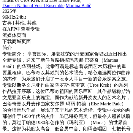
Music of Uroš Krek and Else Marie Pade)
Danish National Vocal Ensemble,Martina Batič
2025年
96kHz/24bit
古典
| 其他,
其他
在APP中查看专辑
流媒体页面
下载商城页面
简介
专辑简介： 享誉国际、屡获殊荣的丹麦国家合唱团近日推出
全新专辑，迎来了新任首席指挥玛蒂娜·巴蒂奇（Martina
Batič）的华丽登场。此举可谓是标志着该团艺术历程中的重
要里程碑。巴蒂奇以其独到的艺术眼光，精心遴选两位作曲家
的杰作，为乐迷们开启了一段令人耳目一新的音乐探索之旅。
专辑以斯洛文尼亚作曲家乌罗斯·克雷克（Uros Krek）的系列
作品拉开序幕，这位巴蒂奇祖国的音乐巨匠，其作品堪称斯洛
文尼亚音乐史上的瑰宝。而作为献给新丹麦友人的艺术名片，
巴蒂奇更以丹麦作曲家艾尔瑟·玛丽·帕德（Else Marie Pade）
的合唱音乐作品，展现了其非凡的艺术造诣。专辑中收录的两
部创作于1950年代的杰作，虽已堪称完美，但最令人翘首以盼
的，莫过于帕德1980年创作的《玛利亚》（Maria）的世界首
录。这部为花腔女高音、低音男中音、朗诵合唱团、七把长号