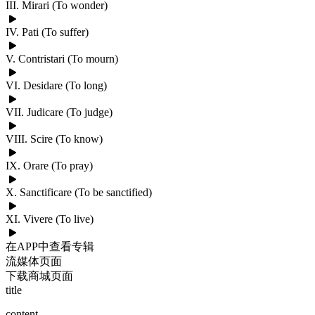
III. Mirari (To wonder)
IV. Pati (To suffer)
V. Contristari (To mourn)
VI. Desidare (To long)
VII. Judicare (To judge)
VIII. Scire (To know)
IX. Orare (To pray)
X. Sanctificare (To be sanctified)
XI. Vivere (To live)
在APP中查看专辑
流媒体页面
下载商城页面
title
content