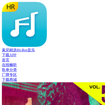
索尼精选Hi-Res音乐
下载APP
首页
在线畅听
歌单分类
厂牌专区
下载商城