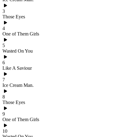
3
Those Eyes
4
One of Them Girls
5
Wasted On You
6
Like A Saviour
7
Ice Cream Man.
8
Those Eyes
9
One of Them Girls
10
Wasted On You