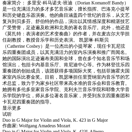
奏家简介： 多里安·科马诺夫·班迪（Dorian Komanoff Bandy）
是一位充满活力的多才多艺音乐家，擅长指挥、巴洛克小提琴
和历史键盘乐器演奏。他的曲目涵盖四个世纪的音乐，从文艺
复兴到贝多芬、舒伯特的作品，演出以其情感深度和精湛技艺
广受赞誉，足迹遍及欧洲和北美的著名音乐厅。此外，他还是
《莫扎特：表演者的艺术变奏曲》的作者，并在麦吉尔大学担
任副教授，教授音乐学和历史表演。 凯瑟琳·科斯贝
（Catherine Cosbey）是一位杰出的小提琴家，现任卡瓦尼弦
乐四重奏团成员，以其充满活力的室内乐演奏和推广而闻名。
她的国际演出足迹遍布美国和全球，曾在多个知名音乐节和场
馆演出，包括卡内基音乐厅、肯尼迪中心等。作为林登弦乐四
重奏团的创始成员，该团获得多项国际大奖，包括菲施霍夫国
家室内乐比赛金奖。目前，凯瑟琳担任里贾纳室内音乐节的艺
术总监，致力于为家乡社区带来高水准的音乐会和音乐教育。
她拥有多伦多皇家音乐学院、克利夫兰音乐学院和耶鲁大学音
乐学院的学位，师从多位著名音乐家，并受到东京四重奏团和
卡瓦尼四重奏团的指导。
显示更多
试听
Duo in G Major for Violin and Viola, K. 423 in G Major
作曲家: Wolfgang Amadeus Mozart
Duo in G Major for Violin and Viola, K. 423I. Allegro