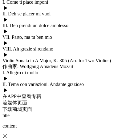
I. Come ti piace imponi
II. Deh se piacer mi vuoi
III. Deh prendi un dolce amplesso
VII. Parto, ma tu ben mio
VIII. Ah grazie si rendano
Violin Sonata in A Major, K. 305 (Arr. for Two Violins)
作曲家: Wolfgang Amadeus Mozart
I. Allegro di molto
II. Tema con variazioni. Andante grazioso
在APP中查看专辑
流媒体页面
下载商城页面
title
content