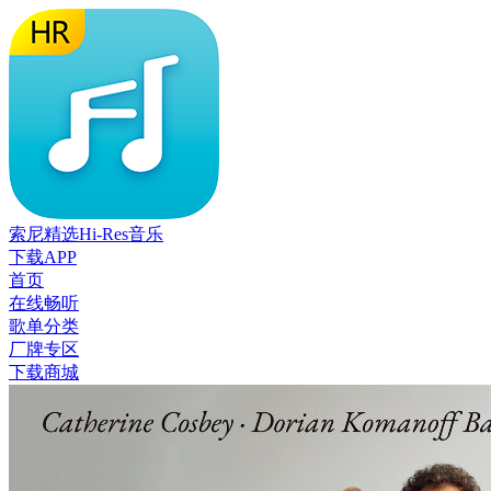
索尼精选Hi-Res音乐
下载APP
首页
在线畅听
歌单分类
厂牌专区
下载商城