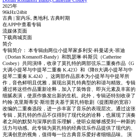
Dorian Komanoff Bandy,Catherine Cosbey
2025年
96kHz/24bit
古典
| 室内乐,
奥地利,
古典时期
在APP中查看专辑
流媒体页面
下载商城页面
简介
专辑简介： 本专辑由两位小提琴家多利安·科曼诺夫·班迪
（Dorian Komanoff-Bandy）和凯瑟琳·科斯贝（Catherine
Cosbey）共同演绎，收录了莫扎特的两部弦乐二重奏作品《G
大调小提琴与中提琴二重奏 K.423》和《降B大调小提琴与中
提琴二重奏 K.424》。这两部作品原本为小提琴与中提琴所
作，音色鲜明且优雅，展现出莫扎特典型的和谐与精致。专辑
通过将这些作品重新诠释，加入了装饰音、即兴元素及丰富的
细腻表演，使原作焕发出新的生机。此外，专辑还特别收录了
约翰·克里斯蒂安·斯坦普夫基于莫扎特歌剧《提图斯的宽容》
改编的二重奏选段，进一步丰富了音乐的表现层次。通过这张
专辑，莫扎特的作品不仅得到了现代化的诠释，也展现了演奏
者之间的默契与深厚的音乐理解，使听众能够感受到一种新的
活力与动感。此专辑为莫扎特的经典弦乐作品提供了现代的、
充满创意的视角，值得每一位古典音乐爱好者细细品味。 演