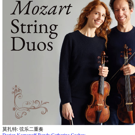
莫扎特: 弦乐二重奏