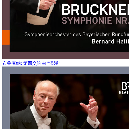
布鲁克纳: 第四交响曲 "浪漫"