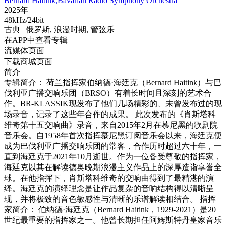
Bernard Haitink,Bavarian Radio Symphony Orchestra
2025年
48kHz/24bit
古典
| 俄罗斯,
浪漫时期,
管弦乐
在APP中查看专辑
流媒体页面
下载商城页面
简介
专辑简介： 荷兰指挥家伯纳德·海廷克（Bernard Haitink）与巴
伐利亚广播交响乐团（BRSO）有着长时间且深刻的艺术合
作。BR-KLASSIK现发布了他们几场精彩的、未曾发布过的现
场录音，记录了这些年合作的成果。 此次发布的《肖斯塔科
维奇第十五交响曲》录音，来自2015年2月在慕尼黑的歌剧院
音乐会。自1958年首次指挥慕尼黑订阅音乐会以来，海廷克便
成为巴伐利亚广播交响乐团的常客，合作历时超过六十年，一
直到海廷克于2021年10月逝世。作为一位备受尊敬的指挥家，
海廷克以其在解读德奥晚期浪漫主义作品上的深厚造诣享誉全
球。在他指挥下，肖斯塔科维奇的交响曲得到了最精湛的演
绎。海廷克的演绎理念是让作品复杂的音响结构得以清晰呈
现，并将极致的音色敏感性与清晰的乐谱解读相结合。 指挥
家简介： 伯纳德·海廷克（Bernard Haitink，1929-2021）是20
世纪最重要的指挥家之一。他曾长期担任阿姆斯特丹皇家音乐