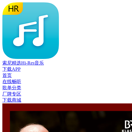
索尼精选Hi-Res音乐
下载APP
首页
在线畅听
歌单分类
厂牌专区
下载商城