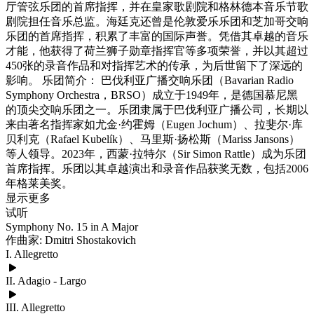
厅管弦乐团的首席指挥，并在皇家歌剧院和格林德本音乐节歌
剧院担任音乐总监。海廷克还曾是伦敦爱乐乐团和芝加哥交响
乐团的首席指挥，积累了丰富的国际声誉。凭借其卓越的音乐
才能，他获得了荷兰狮子勋章指挥官等多项荣誉，并以其超过
450张的录音作品和对指挥艺术的传承，为后世留下了深远的
影响。 乐团简介： 巴伐利亚广播交响乐团（Bavarian Radio
Symphony Orchestra，BRSO）成立于1949年，是德国慕尼黑
的顶尖交响乐团之一。乐团隶属于巴伐利亚广播公司，长期以
来由著名指挥家如尤金·约霍姆（Eugen Jochum）、拉斐尔·库
贝利克（Rafael Kubelík）、马里斯·扬松斯（Mariss Jansons）
等人领导。2023年，西蒙·拉特尔（Sir Simon Rattle）成为乐团
首席指挥。乐团以其卓越演出和录音作品获奖无数，包括2006
年格莱美奖。
显示更多
试听
Symphony No. 15 in A Major
作曲家: Dmitri Shostakovich
I. Allegretto
II. Adagio - Largo
III. Allegretto