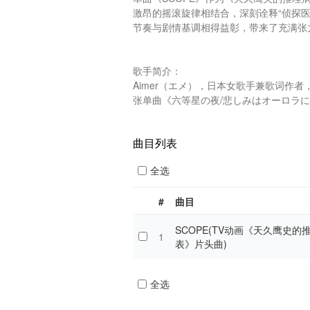
激昂的摇滚旋律相结合，深刻诠释“侦探
节奏与剧情基调相得益彰，带来了充满张力
歌手简介：

Aimer（エメ），日本女歌手兼歌词作者
张单曲《六等星の夜/悲しみはオーロラに/TW
曲目列表
全选
#
曲目
SCOPE(TV动画《天久鹰史的
1
表》片头曲)
全选