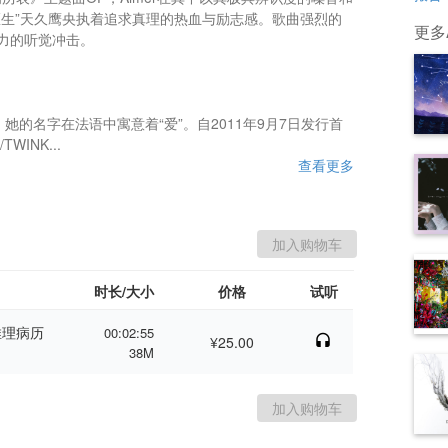
医生”天久鹰央执着追求真理的热血与励志感。歌曲强烈的
更多A
的听觉冲击。

，她的名字在法语中寓意着“爱”。自2011年9月7日发行首
INK...
查看更多
时长/大小
价格
试听
推理病历
00:02:55
¥25.00
38M