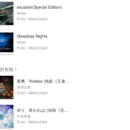
escalate(Special Edition)
Aimer
FLAC / 96kHz/24bit
Sleepless Nights
Aimer
FLAC / 96kHz/24bit
的专辑
夜鹰 - Yodaka (电影《王者天下5：魂之对决》主题曲)
米津玄师
FLAC / 48kHz/24bit
祈り、終われば (动画《无职转生～到了异世界就拿出真本事～》片尾主题曲)
中岛美嘉
FLAC / 48kHz/24bit