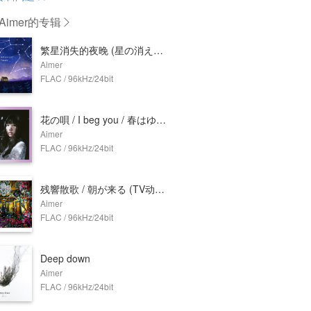
imer
的专辑
繁星消失的夜晚 (星の消えた夜に)
Aimer
FLAC / 96kHz/24bit
花の唄 / I beg you / 春はゆく (《命运之夜——天之杯》剧场版主题曲)
Aimer
FLAC / 96kHz/24bit
残響散歌 / 朝が来る (TV动画《鬼灭之刃: 游郭篇》片头 & 片尾曲)
Aimer
FLAC / 96kHz/24bit
Deep down
Aimer
FLAC / 96kHz/24bit