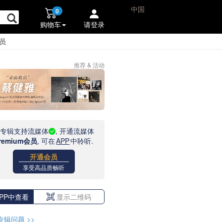
中国
0
购物车
请登录
员
推荐 & 活动
此专辑支持流媒体
, 开通流媒体
remium会员
, 可在
APP
中聆听.
开通会员
享受高品质畅听
PP中查看
显示二维码
专辑问题
>>