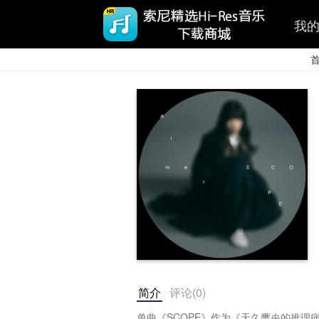
我
简介
评论(
0
)
单曲《SCOPE》作为《天久鹰央的推理病