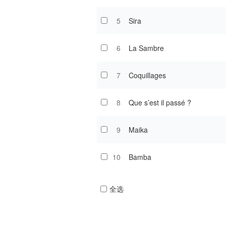
5
Sira
6
La Sambre
7
Coquillages
8
Que s’est il passé ?
9
Maika
10
Bamba
全选