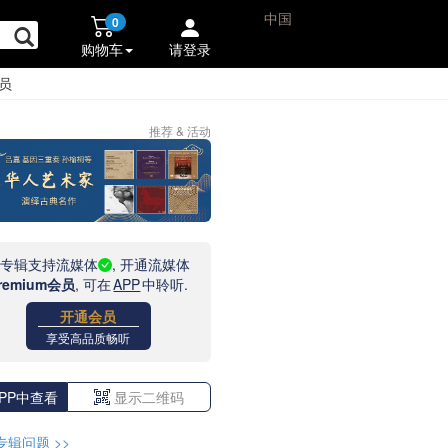
中国
0
购物车
请登录
员
推荐 & 活动
此专辑支持流媒体
, 开通流媒体
remium会员
, 可在
APP
中聆听.
开通会员
享受高品质畅听
PP中查看
显示二维码
专辑问题
>>