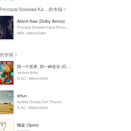
incipal Soledad Kalz
的专辑
incipal Sina Kienou
Atlanti Kaw (Dolby Atmos)
Principal Soledad Kalza,Principal Sina Kienou
MP4 / 48kHz/24bit
的专辑
同一个世界, 同一种音乐 (One World One Music)
Various Artist
FLAC / 96kHz/24bit
dHun
Aurélie Dorzée;Tom Theuns
FLAC / 96kHz/24bit
螺旋 (Spire)
Anmoor