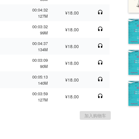
00:04:32
¥18.00
127M
00:03:32
¥18.00
99M
00:04:37
¥18.00
134M
00:03:09
¥18.00
90M
00:05:13
¥18.00
140M
00:03:59
¥18.00
127M