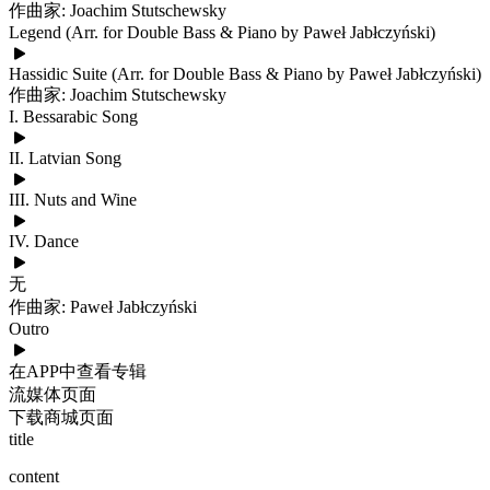
作曲家: Joachim Stutschewsky
Legend (Arr. for Double Bass & Piano by Paweł Jabłczyński)
Hassidic Suite (Arr. for Double Bass & Piano by Paweł Jabłczyński)
作曲家: Joachim Stutschewsky
I. Bessarabic Song
II. Latvian Song
III. Nuts and Wine
IV. Dance
无
作曲家: Paweł Jabłczyński
Outro
在APP中查看专辑
流媒体页面
下载商城页面
title
content