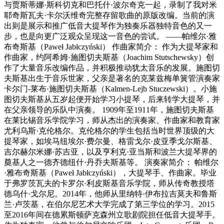
与贾斯蒂娜·斯科切克和巴托什·波尔奇克一起，录制了我对米
耶奇斯瓦夫·卡尔沃维奇完整存留歌曲的原版改编。当前的演
出则是展示和推广低音大提琴作为独奏乐器独特音色的又一
步，也是向更广泛观众呈现这一音色的尝试。 ——帕维尔·雅
布奇斯基（Paweł Jabłczyński） 作曲家简介： 作为大提琴家和
作曲家，约阿希姆·施图切夫斯基（Joachim Stutschewsky）创
作了大量音乐改编作品，并积极推动犹太音乐的发展。施图切
夫斯基出生于音乐世家，父亲是著名的克莱兹梅单簧管演奏家
卡尔门-莱布·施图切夫斯基（Kalmen-Lejb Stuczewski）。小施
图切夫斯基从五岁起便开始学习小提琴，后来转学大提琴，并
在父亲领导的乐队中演奏。 1909年至1911年，施图切夫斯基
在莱比锡音乐学院学习，师从杰出的演奏家、作曲家和教育家
尤利乌斯·克伦格尔。克伦格尔的学生包括当时世界顶级的大
提琴家，如埃马纽埃尔·费尔曼、格雷戈尔·皮亚季戈尔斯基、
吉尔赫尔米娜·苏吉亚，以及亨利克·亚当斯和波兰大提琴界的
奠基人之一德齐德纽什·丹乔夫斯基等。 演奏家简介： 帕维尔
·雅布奇斯基（Paweł Jabłczyński），大提琴手、作曲家。毕业
于弗罗茨瓦夫的卡罗尔·利皮斯基音乐学院，师从传奇教授塔
德乌什·戈尔尼。2014年，他师从里纳特·伊布拉吉莫夫和鲁斯
兰·卢茨基，在伯尔尼艺术大学完成了第三学位的学习。2015
至2016年间在德累斯顿萨克森州立歌剧院担任低音大提琴手。