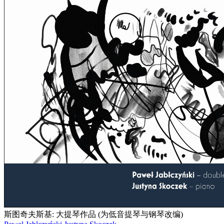
斯图奇夫斯基: 大提琴作品 (为低音提琴与钢琴改编)