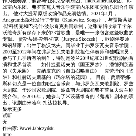
作为独奏家，他曾与伯尔尼交响乐团、InterCamerata乐团、R-
20室内乐团、弗罗茨瓦夫音乐学院室内乐团和交响乐团合作演
出。 他对大提琴原版改编作品充满热情。2021年1月，
Anagram出版社发行了专辑《Karłowicz. Songs》，与贾斯蒂娜
·斯科切克和巴托什·波尔奇克共同录制，这张专辑收录了卡尔
沃维奇所有保存下来的23首歌曲，是唯一一张包含这些歌曲的
专辑。 贾斯蒂娜·斯科切克（Justyna Skoczek），歌剧伴奏师
和钢琴家，出生于格沃戈夫。同毕业于弗罗茨瓦夫音乐学院，
2003至2012年间在弗罗茨瓦夫歌剧院担任伴奏师和独唱演员，
参与了几乎所有的制作，特别是波兰20世纪和21世纪歌剧的首
演和世界首演——如什捷曼诺夫的《国王罗杰》，潘德列茨基
的《失乐园》，克纳皮克的《自由召唤自由》，克劳泽的《陷
阱》和杜赫诺夫斯基的《玛尔塔的花园》。 目前，贾斯蒂娜·
斯科切克是一位自由职业音乐家，与弗罗茨瓦夫歌剧院、罗兹
大剧院、华沙国家歌剧院、波兹南大剧院和弗罗茨瓦夫波兰剧
院合作。在2016年，她参与了米茨基维奇的《鬼魂》剧本的演
出，该剧由米哈乌·扎达拉执导。
显示更多
试听
无
作曲家: Paweł Jabłczyński
Intro