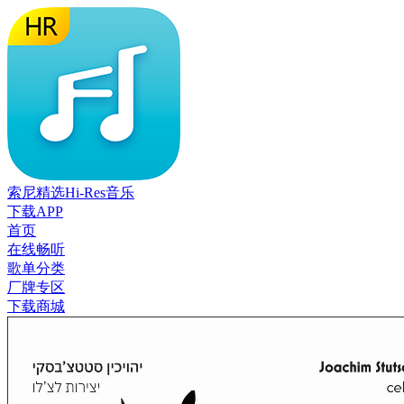
索尼精选Hi-Res音乐
下载APP
首页
在线畅听
歌单分类
厂牌专区
下载商城