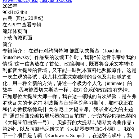
Paweł Jabłczyński,Justyna Skoczek
2025年
96kHz/24bit
古典
| 其他,
20世纪
在APP中查看专辑
流媒体页面
下载商城页面
简介
专辑简介： 在进行对约阿希姆·施图切夫斯基（Joachim
Stutschewsky）作品集的改编工作时，我将“传达音乐带给我的
情感”这一信条放在了首位。改编期间，既要将音乐文本转移
到低音大提琴的音域，又不能一味照本宣科地照搬原作。这是
一次主观的尝试，我尤其注重探索独特的音色及其细腻的变
化，用一种全新的方法，讲述一个极为个人化（intimate）的
故事。 我与施图切夫斯基一样，都对音乐的改编富有热情。
正如那位大提琴大师一样，我在这一领域的首次经验，是在弗
罗茨瓦夫的卡罗尔·利皮斯基音乐学院学习期间，那时我正在
和传奇教授塔德乌什·戈尔尼上大提琴课。我毕业论文的主题
是“通过乐曲改编拓展乐器的曲目范围”，研究内容包括巴赫的
《大提琴组曲第一号》、贝多芬的大提琴与钢琴奏鸣曲作品5
第2号，以及拉赫玛尼诺夫的《大提琴奏鸣曲G小调》。 我的
下一个项目是专辑《Karłowicz. Songs》，在这张专辑中，我