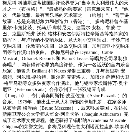
梅尼科·科迪斯波蒂被国际评论界誉为“当今意大利最伟大的天
才之一（布拉格）”、“最成熟的演奏家（雷克雅未克）”、“他
这一代最优雅、最有音乐感的艺术家之一（哈恩）”、“善于讲
故事，总是充满想象力和创造力（香港）”、 多梅尼科曾在基
里尔·卡拉比茨、托马斯·库特尼克、达雷尔·安格、鲁蒙·甘
巴、克里斯托弗·沃伦·格林和安杰伊斯特拉辛斯基等指挥家的
指挥下，与卢泽纳小交响乐团、意大利小交响乐团、华沙广播
交响乐团、伦敦室内乐团、冰岛交响乐团、加利西亚小交响乐
团等合作演出协奏曲。 多梅尼科曾在 Dynamic、Cable
Musical、Odradek Records 和 Piano Classics 等唱片公司录制独
奏唱片，均获得评论界的高度评价。作为一名活跃的室内乐音
乐家，他曾为 Brilliant 和 Naxos 录制三重奏，并与莫里斯·安
德烈、阿尔班·格哈特、谢尔盖·克雷洛夫、加博尔·萨博和大卫
·格里马勒等众多独奏家合作演出。他与钢琴家埃斯特万·奥卡
尼亚（Esteban Ocaña）合作录制了一张双钢琴专辑
《Tangata》，专门演奏阿斯托·皮亚佐拉（Astor Piazzolla）的
音乐。 1975年，他出生于意大利南部的卡坦扎罗，在家乡师
从布鲁诺·梅泽纳（Bruno Mezzena），后来移居美国，在达拉
斯南卫理公会大学师从华金·阿丘卡洛（Joaquín Achucarro）完
成了艺术家文凭课程。他还获得了锡耶纳Accademia Musicale
Chigiana的荣誉文凭。多梅尼科现任意大利诺瓦拉圭多-坎泰利