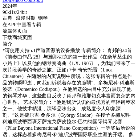
Domenico Codispoti
2024年
96kHz/24bit
古典
| 浪漫时期,
钢琴
在APP中查看专辑
流媒体页面
下载商城页面
简介
*请使用支持5.1声道音源的设备播放 专辑简介： 肖邦的24首
《前奏曲作品 28》与雅那切克的第一部作品《在杂草丛生的
小路上》以及他的钢琴奏鸣曲《1.X. 1905》，为我们带来了一
次片段美学的奇妙之旅。正如卢卡·奇安托雷（Luca
Chiantore）在随附的内页说明中所说，这张专辑的“特点是作
品的转瞬即逝，向我们诉说着存在的脆弱”。多梅尼科·科迪斯
波蒂（Domenico Codispoti）在他所选的曲目中充分展现了他
的钢琴才华，这些曲目反映了肖邦和雅那切克丰富而复杂的内
心世界。 艺术家简介： “他是我所认识的最优秀的年轻钢琴家
之一。他技术精湛，演绎品味出众，成熟度令人印象深
刻。”这是捷尔吉·桑多尔（György Sándor）在授予多梅尼科·
科迪斯波蒂西班牙萨拉戈萨皮拉尔·巴约纳国际钢琴比赛
（Pilar Bayona International Piano Competition）一等奖后所说的
话，这标志着多梅尼科·科迪斯波蒂国际职业生涯的开端。 多