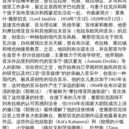
音乐学院钢琴教授，曾在达拉斯、伦敦、格拉纳达、罗马和马
德里工作多年，最近定居西班牙巴伦西亚，与妻子拉克尔和两
个孩子加布里埃尔和西蒙尼生活在一起。 作曲家简介： 莱奥
什·雅那切克（Leoš Janáček，1854年7月3日- 1928年8月12日）
是捷克作曲家、音乐理论家、民俗学家、宣传家和教师。他受
到摩拉维亚音乐和其他斯拉夫音乐（包括东欧民间音乐）的启
发，创造出一种独创的现代音乐风格。 雅那切克出生于胡克
瓦尔迪，自幼展现出音乐天赋，曾在布尔诺、布拉格、莱比锡
和维也纳接受教育。之后，他回到布尔诺生活，并在那里与学
生兹登卡·舒尔佐娃结婚，主要致力于民俗学研究。他早期的
音乐作品受到同时代的安东宁·德沃夏克（Antonín Dvořák）等
人的影响，但在世纪之交，他开始将自己早期对民族民间音乐
的研究以及对口语“语音旋律”的抄录融入音乐中，创造出一种
现代的、极具原创性的综合音乐。他的女儿奥尔加于1903年去
世，这对他的音乐创作产生了深远的影响；1904年在布尔诺首
演的歌剧《耶努法》（常被称为“摩拉维亚民族歌剧”）首次体
现了这些显著的转变。 在接下来的几年里，雅那切克因得不
到布拉格的认可而感到沮丧，但1916年在国家大剧院成功上演
的修订版《耶努法》最终缓解了他的沮丧情绪，使雅那切克得
以登上世界各大歌剧舞台。雅那切克的后期作品是他最著名的
作品。这些作品包括歌剧《Káťa Kabanová》和《狡猾的小狐
狸》、小交响曲、《格拉戈利茨弥撒曲》、狂想曲《Taras