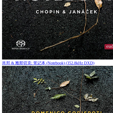
肖邦 & 雅那切克: 笔记本 (Notebook) (352.8kHz DXD)