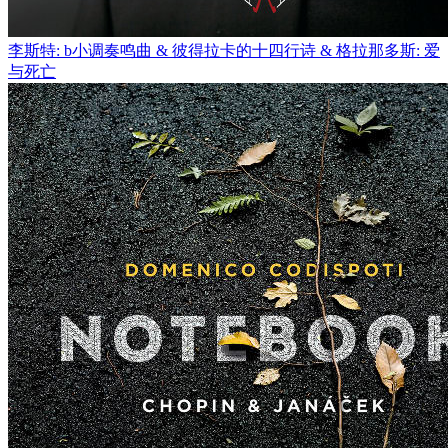
李斯特: b小调奏鸣曲 & 彼得拉卡的十四行诗 & 格拉那多斯: 爱
与死亡