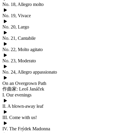
No. 18, Allegro molto
No. 19, Vivace
No. 20, Largo
No. 21, Cantabile
No. 22, Molto agitato
No. 23, Moderato
No. 24, Allegro appassionato
On an Overgrown Path
作曲家: Leoš Janáček
I. Our evenings
II. A blown-away leaf
III. Come with us!
IV. The Frýdek Madonna