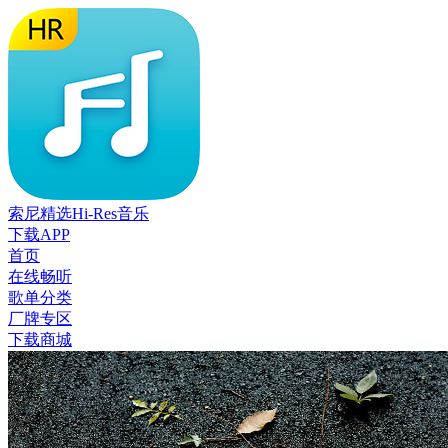
索尼精选Hi-Res音乐
下载APP
首页
在线畅听
歌单分类
厂牌专区
下载商城