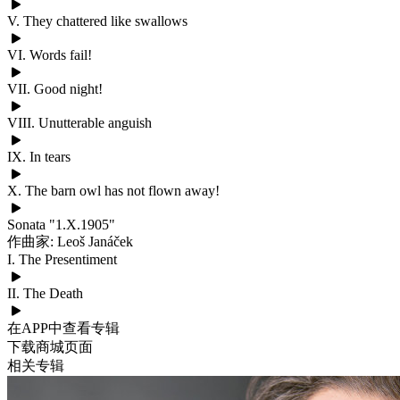
V. They chattered like swallows
VI. Words fail!
VII. Good night!
VIII. Unutterable anguish
IX. In tears
X. The barn owl has not flown away!
Sonata "1.X.1905"
作曲家: Leoš Janáček
I. The Presentiment
II. The Death
在APP中查看专辑
下载商城页面
相关专辑