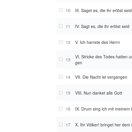
10
III. Saget es, die ihr erlöst seid
11
IV. Sagt es, die ihr erlöst seid
12
V. Ich harrete des Herrn
VI. Stricke des Todes hatten 
13
gen
14
VII. Die Nacht ist vergangen
15
VIII. Nun danket alle Gott
16
IX. Drum sing ich mit meinem 
17
X. Ihr Völker! bringet her dem