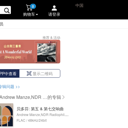
中国
0
购物车
请登录
员
推荐 & 活动
PP中查看
显示二维码
专辑问题
>>
ndrew Manze,NDR R
的专辑
philharmonie
贝多芬: 第五 & 第七交响曲
Andrew Manze,NDR Radiophilharmonie
FLAC / 48kHz/24bit