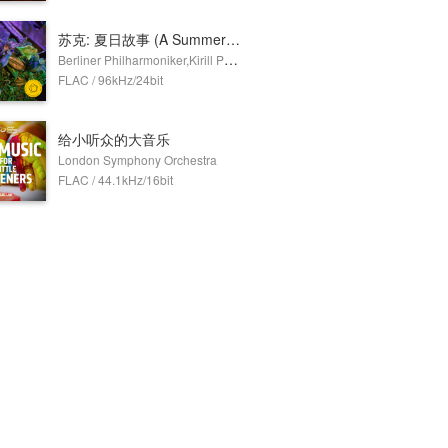
苏克: 夏日故事 (A Summer's Tale), Op. 29
Berliner Philharmoniker,Kirill Petrenko
FLAC / 96kHz/24bit
给小听众的大音乐
London Symphony Orchestra
FLAC / 44.1kHz/16bit