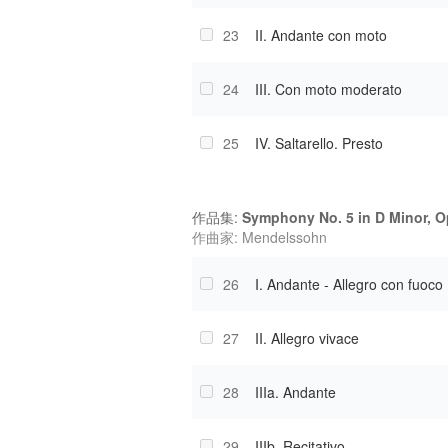
23
II. Andante con moto
24
III. Con moto moderato
25
IV. Saltarello. Presto
作品集:
Symphony No. 5 in D Minor, O
作曲家: Mendelssohn
26
I. Andante - Allegro con fuoco
27
II. Allegro vivace
28
IIIa. Andante
29
IIIb. Recitativo