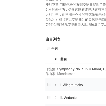
费利克斯·门德尔松的五部交响曲展现了作
5 岁时创作的，仍然透露着维也纳古典
大利）中，他则用开创性的管弦乐效果和
赞歌》）和《第五交响曲》的灵感则来自
芬的“合唱”第九交响曲更大胆地拓展了交..
曲目列表
全选
#
曲目
作品集:
Symphony No. 1 in C Minor, O
作曲家: Mendelssohn
1
I. Allegro molto
2
II. Andante