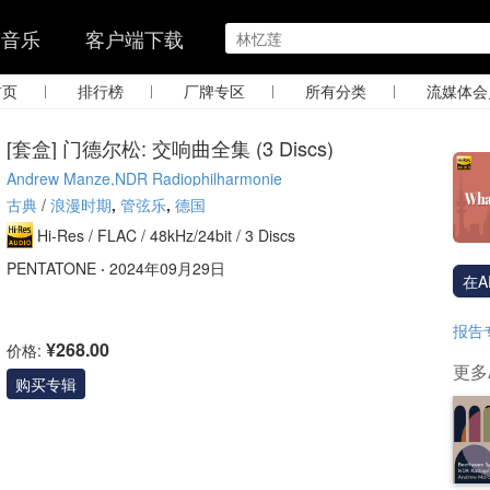
的音乐
客户端下载
|
|
|
|
首页
排行榜
厂牌专区
所有分类
流媒体会
[套盒] 门德尔松: 交响曲全集 (3 Discs)
Andrew Manze,NDR Radiophilharmonie
古典
/
浪漫时期
,
管弦乐
,
德国
Hi-Res /
FLAC /
48kHz/24bit
/ 3 Discs
PENTATONE
·
2024年09月29日
在A
报告
¥268.00
价格:
更多A
购买专辑
adio