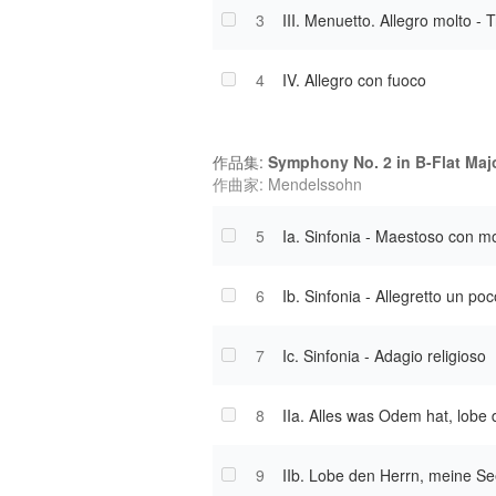
3
III. Menuetto. Allegro molto - T
4
IV. Allegro con fuoco
作品集:
Symphony No. 2 in B-Flat Ma
作曲家: Mendelssohn
5
Ia. Sinfonia - Maestoso con m
6
Ib. Sinfonia - Allegretto un poc
7
Ic. Sinfonia - Adagio religioso
8
IIa. Alles was Odem hat, lobe
9
IIb. Lobe den Herrn, meine Se