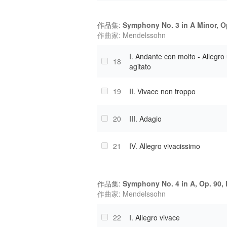
作品集:
Symphony No. 3 in A Minor, O
作曲家: Mendelssohn
I. Andante con molto - Allegro
18
agitato
19
II. Vivace non troppo
20
III. Adagio
21
IV. Allegro vivacissimo
作品集:
Symphony No. 4 in A, Op. 90, 
作曲家: Mendelssohn
22
I. Allegro vivace