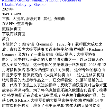
Raphaela Gromes,National Symphony Orchestra of
Ukraine,Volodymyr Sirenko
2024年
96kHz/24bit
古典
| 大提琴,
浪漫时期,
其他,
协奏曲
在APP中查看专辑
流媒体页面
下载商城页面
简介
专辑简介： 继专辑《Femmes》（2023 年）获得巨大成功之
后，古典回声大提琴演奏奖得主拉斐尔·格罗梅斯（Raphaela
Gromes）又发行了一张新专辑《德沃夏克：大提琴协奏
曲》，其中包括最著名的大提琴协奏曲之一，以及鼓舞人心、
感人至深的作品。这张专辑的灵感来源于格罗梅斯 2023 年 12
月与指挥沃洛德梅尔·西连科的共同演奏。 这张专辑的核心曲
目是安东宁·德沃夏克的《大提琴协奏曲》，这也是格罗梅斯
绝对喜爱的大提琴作品之一。它交织着爱、失落和超越的主
题，代表了浪漫主义表达的顶峰，反映了德沃夏克对波希米亚
故乡的深深向往。为了将乌克兰音乐融入欧洲古典音乐，拉斐
拉-格罗梅斯还在这张专辑中呈现了乌克兰作曲家的作品。 曾
获 OPUS Klassik 大提琴奖的大提琴家拉斐尔·格罗梅斯 14 岁
时首次担任独奏，演奏了弗里德里希·古尔达的大提琴协奏