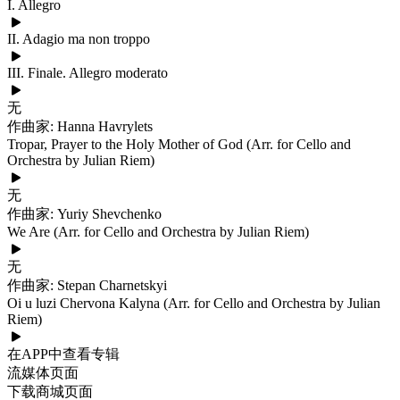
I. Allegro
II. Adagio ma non troppo
III. Finale. Allegro moderato
无
作曲家: Hanna Havrylets
Tropar, Prayer to the Holy Mother of God (Arr. for Cello and
Orchestra by Julian Riem)
无
作曲家: Yuriy Shevchenko
We Are (Arr. for Cello and Orchestra by Julian Riem)
无
作曲家: Stepan Charnetskyi
Oi u luzi Chervona Kalyna (Arr. for Cello and Orchestra by Julian
Riem)
在APP中查看专辑
流媒体页面
下载商城页面