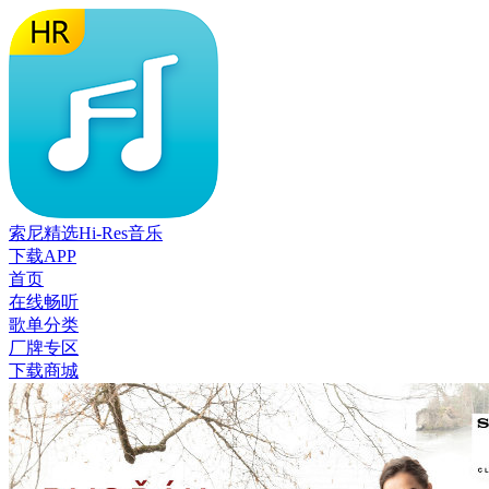
索尼精选Hi-Res音乐
下载APP
首页
在线畅听
歌单分类
厂牌专区
下载商城