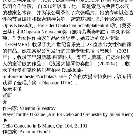
乐团合作巡演。 自2016年以来，她一直是索尼古典音乐公司
的独家艺术家，并为该公司录制了六张唱片。她的专辑以创造
性的节目编排和探索精神著称，曾荣获德国唱片评论家奖、
Opus Klassik奖、Preis der Deutschen Schallplattenkritik奖（奥芬
巴赫）和Diapason Nouveauté奖（施特劳斯奏鸣曲）等众多奖
项。作为女性作曲家作品的倡导者，她最近的双人专辑
《FEMMES》收录了九个世纪音乐史上 23 位杰出女性作曲家
的作品。她在索尼公司发行的其他专辑包括《想象》（2021
年），收录了里姆斯基-科萨科夫、柴可夫斯基、门德尔松等
人的童话般的作品；《浪漫大提琴协奏曲》（2020 年），收
录了舒曼和克伦格尔与柏林 Runkfunk-
Sinfonieorchester/Nicholas Carter 合作的大提琴协奏曲，该专辑
获得了金唱片奖（Diapason D'Or）。
显示更多
试听
无
作曲家: Valentin Silvestrov
Prayer for the Ukraine (Arr. for Cello and Orchestra by Julian Riem)
Cello Concerto in B Minor, Op. 104, B. 191
作曲家: Antonín Dvorák