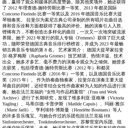
曲，赢得了观众和媒体的高度赞扬。除其他奖项外，她还获得
了 2012 年理查德-施特劳斯比赛一等奖、2013 年都灵国际
Concorso Fiorindo 比赛一等奖以及 2016 年德国音乐比赛大提
琴独奏奖。 拉斐尔为索尼古典公司录制的所有唱片在曲目选
择和音乐诠释方面都获得了极高的评价。她的演奏引人入胜、
铿锵有力，不断创造出多样化的曲目，一次又一次地突破流派
界限。她于 2023 年发行的双人专辑《Femmes》获得了巨大成
功，随即荣登德国古典音乐排行榜榜首，并成为 2023 年最畅
销古典音乐专辑的第 8 名。 艺术家简介： 德国大提琴家拉斐
尔·格罗梅斯（Raphaela Gromes）技艺精湛、热情洋溢、技术
出众，她多才多艺、毫不费力的演奏令观众为之倾倒。她曾多
次获奖，包括理查德·施特劳斯比赛（2012 年）和都灵
Concorso Fiorindo 比赛（2016 年）一等奖，以及德国音乐比赛
奖（2015 年）。 作为协奏曲独奏家，拉斐尔在演奏主要大提
琴曲目的同时，还经常结合女性作曲家鲜为人知的作品进行演
奏。她在法兰克福的 “女性与作品档案馆”（Frau und Werk
Archive）进行了长期研究，发现了维多利亚·亚格琳（Victoria
Yagling）、马蒂尔德·卡普伊斯（Matilde Capuis）、玛丽·雅尔
（Marie Jaëll）、亨利埃特·博斯曼（Henriëtte Bosmans）等人
的许多音乐瑰宝。与她合作过的乐团包括法兰克福 HR
Sinfonieorchester、Tonkünstlerorchester、苏黎世室内乐团、纽
伦堡交响乐团等，未来，她还将与卢塞恩弦乐节和布拉格交响