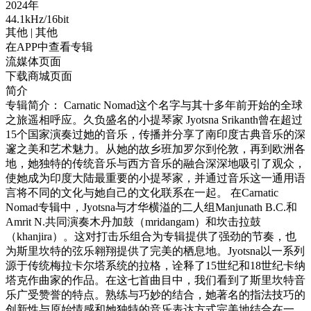
2024年
44.1kHz/16bit
其他
| 其他
在APP中查看专辑
流媒体页面
下载商城页面
简介
专辑简介： Carnatic Nomad这个名字与其十多年前开始的全球
之旅遥相呼应。久负盛名的小提琴家 Jyotsna Srikanth曾在超过
15个国家演奏过她的音乐，传播并分享了南印度古典音乐的深
邃之美和艺术魅力。从她的故乡班加罗尔到伦敦，再到欧洲各
地，她独特的传统音乐与西方音乐的融合深深地吸引了观众，
使她成为印度大陆最重要的小提琴家，并通过音乐这一通用语
言将不同的文化与她自己的文化联系在一起。 在Carnatic
Nomad专辑中，Jyotsna与才华横溢的二人组Manjunath B.C.和
Amrit N.共同演奏木丹加鼓（mridangam）和坎击拉鼓
（khanjira）。这对打击乐组合为专辑提供了强劲的节奏，也
为斯里坎特的弦乐翱翔提供了完美的栖息地。Jyotsna以一系列
源于传统梅拉卡尔塔系统的拉格，诠释了15世纪和18世纪卡纳
塔克作曲家的作品。在这七首曲目中，我们看到了斯里坎特音
乐广受赞誉的特点。熟练与巧妙的结合，她著名的指法技巧的
创新性与原始情感和她独特的音乐表达方式完美地结合在一