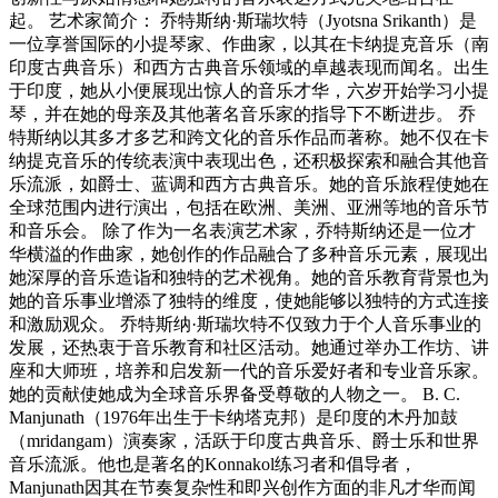
起。 艺术家简介： 乔特斯纳·斯瑞坎特（Jyotsna Srikanth）是
一位享誉国际的小提琴家、作曲家，以其在卡纳提克音乐（南
印度古典音乐）和西方古典音乐领域的卓越表现而闻名。出生
于印度，她从小便展现出惊人的音乐才华，六岁开始学习小提
琴，并在她的母亲及其他著名音乐家的指导下不断进步。 乔
特斯纳以其多才多艺和跨文化的音乐作品而著称。她不仅在卡
纳提克音乐的传统表演中表现出色，还积极探索和融合其他音
乐流派，如爵士、蓝调和西方古典音乐。她的音乐旅程使她在
全球范围内进行演出，包括在欧洲、美洲、亚洲等地的音乐节
和音乐会。 除了作为一名表演艺术家，乔特斯纳还是一位才
华横溢的作曲家，她创作的作品融合了多种音乐元素，展现出
她深厚的音乐造诣和独特的艺术视角。她的音乐教育背景也为
她的音乐事业增添了独特的维度，使她能够以独特的方式连接
和激励观众。 乔特斯纳·斯瑞坎特不仅致力于个人音乐事业的
发展，还热衷于音乐教育和社区活动。她通过举办工作坊、讲
座和大师班，培养和启发新一代的音乐爱好者和专业音乐家。
她的贡献使她成为全球音乐界备受尊敬的人物之一。 B. C.
Manjunath（1976年出生于卡纳塔克邦）是印度的木丹加鼓
（mridangam）演奏家，活跃于印度古典音乐、爵士乐和世界
音乐流派。他也是著名的Konnakol练习者和倡导者，
Manjunath因其在节奏复杂性和即兴创作方面的非凡才华而闻