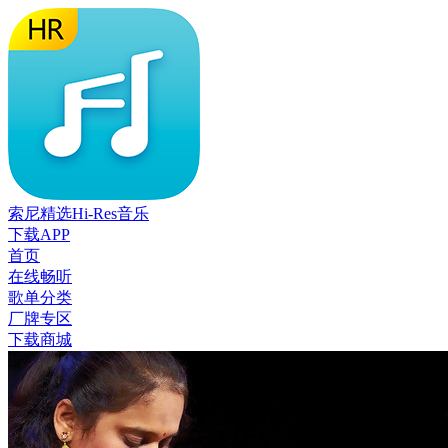
索尼精选Hi-Res音乐
下载APP
首页
在线畅听
歌单分类
厂牌专区
下载商城