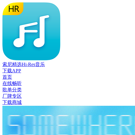
索尼精选Hi-Res音乐
下载APP
首页
在线畅听
歌单分类
厂牌专区
下载商城