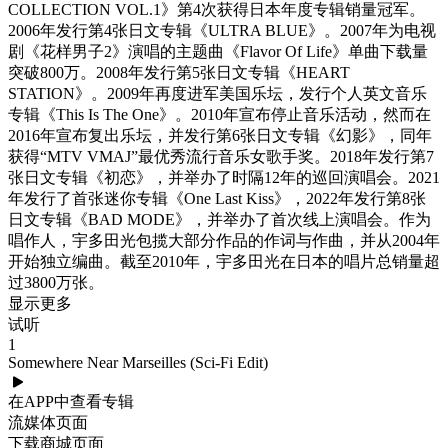
COLLECTION VOL.1》第4次获得日本年度专辑销量冠军。
2006年发行第4张日文专辑《ULTRA BLUE》。2007年为电视
剧《花样男子2》演唱的主题曲《Flavor Of Life》单曲下载量
突破800万。2008年发行第5张日文专辑《HEART
STATION》。2009年再度进军美国乐坛，发行个人英文音乐
专辑《This Is The One》。2010年宣布停止音乐活动，然而在
2016年宣布复出乐坛，并发行第6张日文专辑《幻影》，同年
获得“MTV VMAJ”最优秀流行音乐女歌手奖。2018年发行第7
张日文专辑《初恋》，并举办了时隔12年的巡回演唱会。2021
年发行了首张迷你专辑《One Last Kiss》，2022年发行第8张
日文专辑《BAD MODE》，并举办了首次线上演唱会。作为
唱作人，宇多田光包揽大部分作品的作词与作曲，并从2004年
开始独立编曲。截至2010年，宇多田光在日本的唱片总销量超
过3800万张。
显示更多
试听
1
Somewhere Near Marseilles (Sci-Fi Edit)
在APP中查看专辑
流媒体页面
下载商城页面