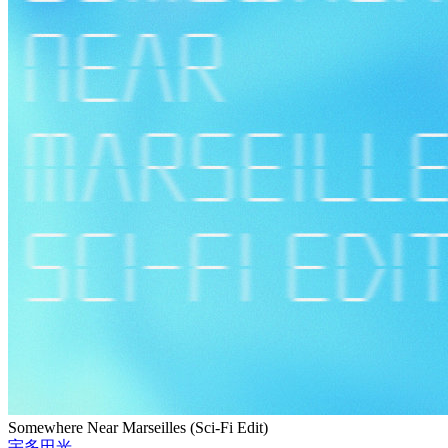
Somewhere Near Marseilles (Sci-Fi Edit)
宇多田光