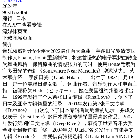
2024年
96kHz/24bit
流行
| 日本
在APP中查看专辑
流媒体页面
下载商城页面
简介
音乐权威Pitchfork评为2022最佳百大单曲！宇多田光邀请英国
制作人Floating Points重新制作，将这首慢热的电子冥想曲转变
为舞曲风格，保留原曲的情感张力的同时，使用House元素为
宇多田光的奇幻《Somewhere Near Marseilles》增添活力。 艺
术家介绍： 宇多田光（Utada Hikaru），出生于1983年1月19
日，是一位美籍日裔女歌手、词曲作者、音乐制作人和电台主
持，被昵称为Hikki（ヒッキー）。她在美国纽约州曼哈顿出
生，1999年发行了个人首张日文专辑《First Love》，创下了
日本及亚洲专辑销量的纪录。2001年发行第2张日文专辑
《Distance》，再次创下了日本专辑首周销量的纪录，并成为
仅次于《First Love》的日本原创专辑销量最高的作品。2002
年发行第3张日文专辑《Deep River》，获得了世界音乐大奖
全亚洲最畅销歌手奖。2004年以“Utada”名义发行了首张英文
专辑《Exodus》，并凭借首张精选辑《Utada Hikaru SINGLE