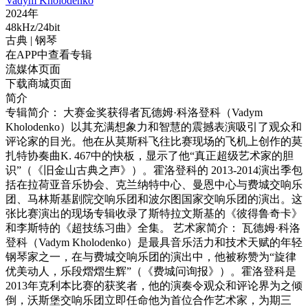
Vadym Kholodenko
2024年
48kHz/24bit
古典
| 钢琴
在APP中查看专辑
流媒体页面
下载商城页面
简介
专辑简介： 大赛金奖获得者瓦德姆·科洛登科（Vadym
Kholodenko）以其充满想象力和智慧的震撼表演吸引了观众和
评论家的目光。他在从莫斯科飞往比赛现场的飞机上创作的莫
扎特协奏曲K. 467中的快板，显示了他“真正超级艺术家的胆
识”（《旧金山古典之声》）。霍洛登科的 2013-2014演出季包
括在拉荷亚音乐协会、克兰纳特中心、曼恩中心与费城交响乐
团、马林斯基剧院交响乐团和波尔图国家交响乐团的演出。这
张比赛演出的现场专辑收录了斯特拉文斯基的《彼得鲁奇卡》
和李斯特的《超技练习曲》全集。 艺术家简介： 瓦德姆·科洛
登科（Vadym Kholodenko）是最具音乐活力和技术天赋的年轻
钢琴家之一，在与费城交响乐团的演出中，他被称赞为“旋律
优美动人，乐段熠熠生辉”（《费城问询报》）。霍洛登科是
2013年克利本比赛的获奖者，他的演奏令观众和评论界为之倾
倒，沃斯堡交响乐团立即任命他为首位合作艺术家，为期三