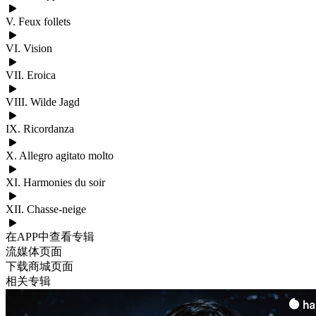
V. Feux follets
VI. Vision
VII. Eroica
VIII. Wilde Jagd
IX. Ricordanza
X. Allegro agitato molto
XI. Harmonies du soir
XII. Chasse-neige
在APP中查看专辑
流媒体页面
下载商城页面
相关专辑