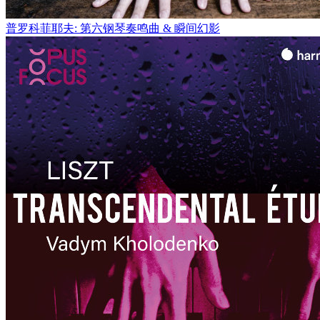
普罗科菲耶夫: 第六钢琴奏鸣曲 & 瞬间幻影