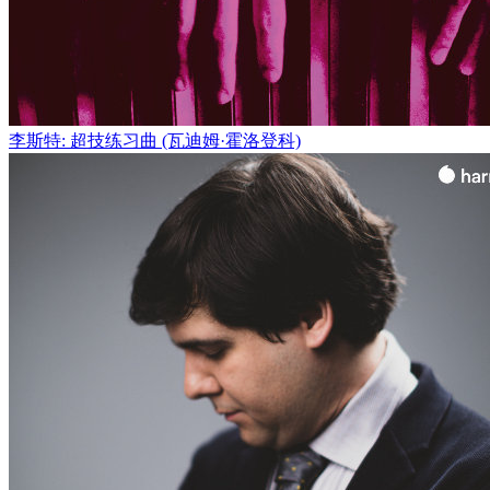
李斯特: 超技练习曲 (瓦迪姆·霍洛登科)