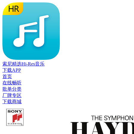
索尼精选Hi-Res音乐
下载APP
首页
在线畅听
歌单分类
厂牌专区
下载商城