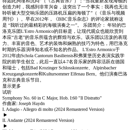
得如此拘谨和沉闷”（《古典音乐》）；“当我重新发现海顿的
创造力时，我感到非常兴奋，这突出了一个事实：我再也无法
聆听被大型交响乐团的压路机压扁的海顿了”（《音乐与视频
周刊》）。早在2012年，《BBC音乐杂志》的评论家就称这
是 “我听过的最精彩的海顿演奏之一”。 乐团简介： 年轻的巴
洛克乐团L'Estro Armonico的目标是，让现代观众也能欣赏到
本应“古老”的音乐所蕴含的辉煌与欢乐。该乐团以活泼的表现
力、丰富的音色、艺术的装饰和娴熟的技巧为特色，用巴洛克
时期的乐器演绎知名或不知名的作品。 L'Estro Armonico于
2012年由Schola Cantorum Basiliensis和弗莱堡历史表演实践学
院的前学生创立，此后一直以4-7名音乐家的阵容活跃在德国
和瑞士，包括Bad Krozinger Schlosskonzerte、Alpirsbacher
Kreuzgangkonzerte和Kultursommer Elfenau Bern。他们演奏巴洛
克和古典音乐节目。
显示更多
试听
Symphony No. 60 in C Major, Hob. I:60 "Il Distratto"
作曲家: Joseph Haydn
I. Adagio - Allegro di molto (2024 Remastered Version)
II. Andante (2024 Remastered Version)