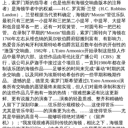
上，索罗门斯的指导者（也是他所有海顿交响曲版本的注释
者）是海顿学者中的权威——H.C. 罗宾斯·兰登（H.C. Robbins
Landon）。兰登根据当代资料确定，海顿的“Morzin”管弦乐队
最初只有三把第一小提琴和三把第二小提琴，中提琴、大提琴
和低音提琴各一把，还有一对双簧管、一对圆号和一把巴松
管。 在录制了早期的“Morzin”组曲后，索罗门斯转向了海顿在
1760年左右从维也纳的莫尔钦伯爵府邸搬到富有、有影响力、
热爱音乐的匈牙利埃斯特哈希伯爵宫廷后数年创作的开创性的
“激荡”交响曲。1982年，L'Estro Armonico开始录制这批惊人作
品中最早的六部。这些作品由哥伦比亚广播公司（CBS）发
行，该公司从萨迦手中接过这个项目后，一直到1986年都在录
制该乐团的海顿作品——足够长的时间来完成“暴动”时期的其
余交响曲，以及同样为埃斯特哈希创作的一些早期和晚期作
品。 遗憾的是，德里克·索罗门斯希望通过L'Estro Armonico演
奏所有交响曲的愿望最终未能实现，但人们对最终录制和发行
的这些作品几乎抱有一致的热情：“很难想象还有比这更新
鲜、更有说服力的演奏了......演奏的轻盈质感、整齐和精确给
人留下了深刻印象……弦乐部分规模较小......这使得管乐——
尤其是管乐华彩——的演奏更为出色。……这使得管乐——尤
其是华丽的高音号——能够听得绝对清晰”（《留声
机》）；“我发现很难再回到传统的海顿，相比之下，海顿显