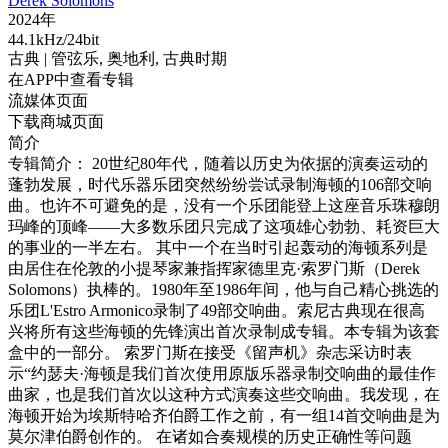
Derek Solomons
2024年
44.1kHz/24bit
古典
| 管弦乐,
奥地利,
古典时期
在APP中查看专辑
流媒体页面
下载商城页面
简介
专辑简介： 20世纪80年代，随着以历史为依据的演奏运动的
蓬勃发展，时代乐器乐团突然纷纷尝试录制海顿的106部交响
曲。也许不可避免的是，没有一个乐团能登上这座音乐珠穆朗
玛峰的顶峰——大多数乐团只完成了这项雄心勃勃、耗资巨大
的事业的一半左右。 其中一个在当时引起轰动的海顿系列是
由居住在伦敦的小提琴家兼指挥家德里克·索罗门斯（Derek
Solomons）执棒的。1980年至1986年间，他与自己精心挑选的
乐团L'Estro Armonico录制了49部交响曲。索尼古典现在很高
兴将所有这些海顿的先锋演出首次录制成专辑。本专辑为该套
盒中的一部分。 索罗门斯在接受《留声机》杂志采访时表
示“约瑟夫·海顿是我们首次使用原版乐器录制交响曲的最佳作
曲家，也是我们首次以这种方式演奏这些交响曲。我发现，在
海顿开始为埃斯特哈齐伯爵工作之前，有一组14首交响曲是为
莫尔津伯爵创作的。 在诸如合奏规模的历史正确性等问题