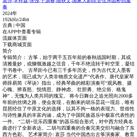
袁莎,李祥霆,张强,于源春,陆轶文,国家大剧院管弦乐团桥四重
奏
2024年
192kHz/24bit
古典
| 中国
在APP中查看专辑
流媒体页面
下载商城页面
简介
专辑简介： 古筝，始于两千五百年前的春秋战国时期，其或
清雅曼妙，或慷慨激越之弦音，千年不绝流转于时空里，凝结
于书卷中。 古琴距今已有三千多年历史，作为古代文人墨客
的艺术，现已成为“人类非物质文化遗产”代表作。唐代皇家琴
师薛易简《琴诀》指出，经典琴曲的精彩演奏可“观风教、摄
心魄、辨喜怒、悦情思、静神虑、 壮胆勇、绝尘俗、格鬼
神”，无愧为人类共同的瑰宝。 将今日舞台之追光照向2000多
年前的丝绸之路，便会发现，在舶来的胡乐昙花一现后，唯有
琵琶经住了中原文化的选择，以其不拘一格的表现力、世俗性
与诗性兼具的丰富内涵，成为了中国民族器乐中极富代表性的
一件。 “二胡+弦乐四重奏”的器乐组合形式，对中西方经典名
曲进行了全新表达。二胡与四重奏的合奏完美交织与融合了东
西方色彩。 艺术家简介: 袁莎 当代中国杰出古筝演奏家、教育