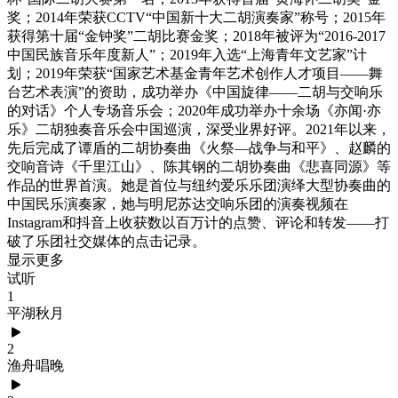
奖；2014年荣获CCTV“中国新十大二胡演奏家”称号；2015年
获得第十届“金钟奖”二胡比赛金奖；2018年被评为“2016-2017
中国民族音乐年度新人”；2019年入选“上海青年文艺家”计
划；2019年荣获“国家艺术基金青年艺术创作人才项目——舞
台艺术表演”的资助，成功举办《中国旋律——二胡与交响乐
的对话》个人专场音乐会；2020年成功举办十余场《亦闻·亦
乐》二胡独奏音乐会中国巡演，深受业界好评。2021年以来，
先后完成了谭盾的二胡协奏曲《火祭—战争与和平》、赵麟的
交响音诗《千里江山》、陈其钢的二胡协奏曲《悲喜同源》等
作品的世界首演。她是首位与纽约爱乐乐团演绎大型协奏曲的
中国民乐演奏家，她与明尼苏达交响乐团的演奏视频在
Instagram和抖音上收获数以百万计的点赞、评论和转发——打
破了乐团社交媒体的点击记录。
显示更多
试听
1
平湖秋月
2
渔舟唱晚