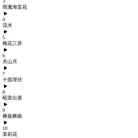
3
雨溅海棠花
4
流水
5
梅花三弄
6
关山月
7
十面埋伏
8
昭君出塞
9
彝族舞曲
10
茉莉花