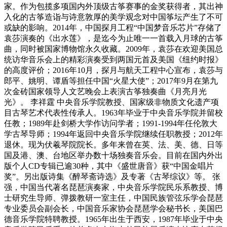
家。作为包揽多项国内外顶级古筝赛事的金奖获得者，其出神
入化的古筝造诣与诗意敦厚的美学观念对中国筝坛产生了不可
或缺的影响。2014年，中国探月工程“中国梦音乐芯片”存储了
袁莎演奏的《出水莲》，是迄今为止唯一一首载入月球的古筝
曲，同时被国家博物馆永久收藏。2009年，袁莎在欢迎美国总
统访华音乐会上的精彩演奏受到两国元首及美国《纽约时报》
的高度评价；2016年10月，探月与航天工程中心宣布，袁莎与
郎平、姚明、谭盾等担任中国“火星大使”；2017年9月在第九
次金砖国家领导人文艺晚会上表演古筝独奏曲《月亮月光
光》。 李祥霆 中央音乐学院教授、国家级非物质文化遗产项
目古琴艺术代表性传承人。1963年毕业于中央音乐学院并留校
任教；1989年赴剑桥大学作访问学者；1991-1994年任伦敦大
学古琴导师；1994年返回中央音乐学院继续任职教授；2012年
退休。现为伏羲琴院院长。多年来曾在英、法、美、德、日等
国及港、澳、台地区举办数十场独奏音乐会。目前在国内外出
版个人CD专辑已逾30种，其中《盛世唐音》获“中国金唱片
奖”。另出版诗集《醉琴斋诗选》及专著《古琴综议》等。 张
强，中国当代著名琵琶演奏家，中央音乐学院民乐系教授、博
士研究生导师、弹拨教研一室主任，中国民族管弦乐学会琵琶
专业委员会副会长，中国音乐家协会琵琶学会秘书长，美国巴
德音乐学院特聘教授。1965年出生于西安，1987年毕业于中央