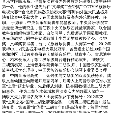
音乐学院民乐系。他曾多次在海内外民族器乐演奏比赛中获得
第一名。他的学生也先后在“文华奖”“金钟奖”“CCTV民族器乐
电视大赛”“台北市民族器乐协奏大赛”等海内外重大民族器乐
演奏比赛中屡获大奖，在国家级院校及海内外乐团任教、任
职。 于源春，中央音乐学院青年琵琶教师，中央音乐学院首
批琵琶博士研究生，曾任职中央民族乐团琵琶演奏家、联合国
教科文组织特邀艺术家。自幼习琴，先后师从于周显顺教授、
李光华教授，附中开始跟随博士生导师樊薇教授至今。金钟
奖、文华奖获得者，台北民族器乐协奏曲大赛第一名，2012年
获得CCTV民族器乐电视大赛总冠军。曾受邀出访过30多个国
家和地区，以独奏身份在卡耐基音乐厅、林肯中心、肯尼迪中
心、柏林爱乐大厅等世界顶级舞台进行精彩演出。 陆轶文，
二胡演奏家，上海音乐学院青年二胡教师，中国音乐家协会民
族弓弦乐学会理事，中国民族管弦乐协会胡琴专业委员会理
事，中国音乐最高奖——金钟奖与文华奖的双金奖获得者。陆
轶文自幼随王向阳老师启蒙习琴，后考入上海音乐学院附小直
至“上音”硕士毕业，先后师从刘捷、陈春园教授以及二胡大师
闵惠芬。 作为二胡艺术领域极具演奏实力的领军人物之一，
陆轶文先后获得各类重大比赛奖项及荣誉称号：2012年荣
获“上海之春”国际二胡邀请赛金奖、《第四二胡狂想曲》最佳
演奏奖；第四届“文华奖”二胡青年组最高演奏奖；首届“竹堑
杯”国际二胡大赛第一名；2013年获得首届“黄海怀二胡奖”金