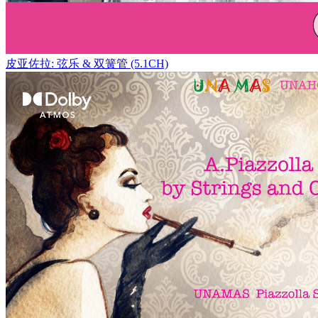
皮亚佐拉: 弦乐 & 双簧管 (5.1CH)