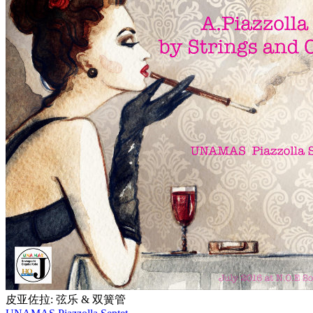
皮亚佐拉: 弦乐 & 双簧管