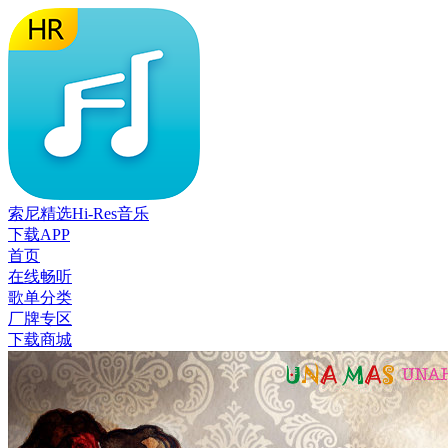
索尼精选Hi-Res音乐
下载APP
首页
在线畅听
歌单分类
厂牌专区
下载商城