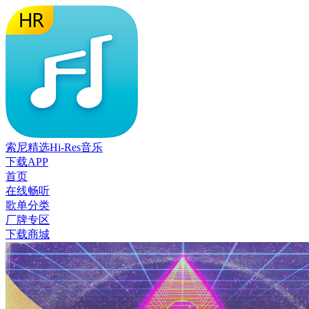
索尼精选Hi-Res音乐
下载APP
首页
在线畅听
歌单分类
厂牌专区
下载商城