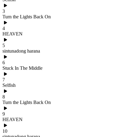
3
Turn the Lights Back On
4
HEAVEN
5
sintunadong harana
6
Stuck In The Middle
7
Selfish
8
Turn the Lights Back On
9
HEAVEN
10
sintunadong harana