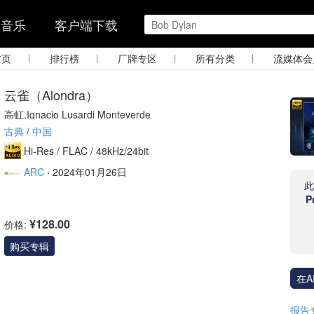
的音乐
客户端下载
|
|
|
|
首页
排行榜
厂牌专区
所有分类
流媒体会
云雀（Alondra）
高虹,Ignacio Lusardi Monteverde
古典
/
中国
Hi-Res /
FLAC /
48kHz/24bit
ARC
·
2024年01月26日
P
¥128.00
价格:
购买专辑
在A
报告