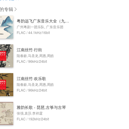
的专辑
粤韵远飞广东音乐大全（九）——妆台秋思
广州粤剧一团乐队, 广东音乐团
FLAC / 44.1kHz/16bit
江南丝竹·行街
陆春龄,马圣龙,周惠,周皓
FLAC / 96kHz/24bit
江南丝竹·欢乐歌
陆春龄,马圣龙,周惠,周皓
FLAC / 96kHz/24bit
雅韵长歌 - 琵琶,古筝与古琴
张强,袁莎,李祥霆
FLAC / 192kHz/24bit