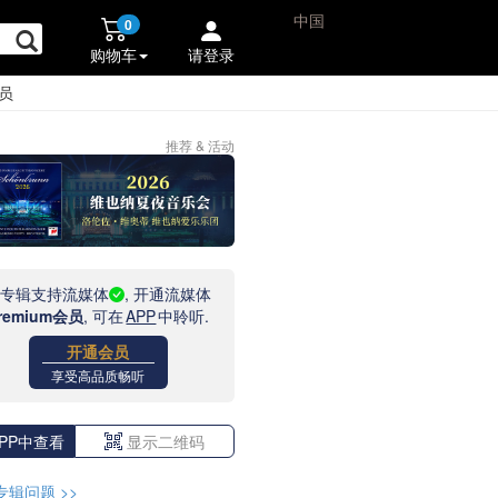
中国
0
购物车
请登录
员
推荐 & 活动
此专辑支持流媒体
, 开通流媒体
remium会员
, 可在
APP
中聆听.
开通会员
享受高品质畅听
PP中查看
显示二维码
专辑问题
>>