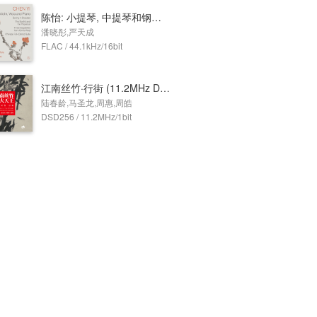
陈怡: 小提琴, 中提琴和钢琴作品 (严天成, 潘晓彤演奏)
潘晓彤,严天成
FLAC / 44.1kHz/16bit
江南丝竹·行街 (11.2MHz DSD)
陆春龄,马圣龙,周惠,周皓
DSD256 / 11.2MHz/1bit