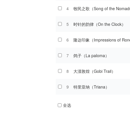
4
牧民之歌（Song of the Noma
5
时针的韵律（On the Clock）
6
隆达印象（Impressions of Ro
7
鸽子（La paloma）
8
大漠敦煌（Gobi Trail）
9
特里亚纳（Triana）
全选