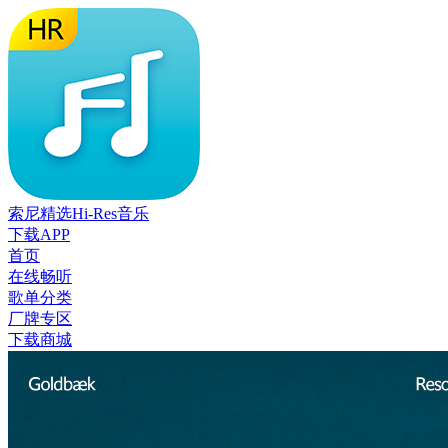
索尼精选Hi-Res音乐
下载APP
首页
在线畅听
歌单分类
厂牌专区
下载商城