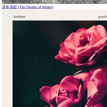
凛冬深处 (The Depths of Winter)