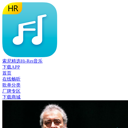
索尼精选Hi-Res音乐
下载APP
首页
在线畅听
歌单分类
厂牌专区
下载商城