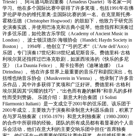
Trieste）、阿马迪乌斯四重奏（Amadeus Quartet）等名家一同
学习。他在多个国际比赛中获得了许多奖项，包括1991年在佛
罗伦萨举办的维托里奥·圭国际比赛的第一名。在克里斯托弗·
霍格伍德（Christopher Hogwood）的鼓励下，他致力于研究历
史演奏实践，并使用巴洛克和古典小提琴。他曾指挥和演奏过
许多弦乐团，如伦敦古乐学院（Academy of Ancient Music in
London）、波士顿汉德尔·海顿协会（Handel; Haydn Society in
Boston）。 1994年，他创立了“弓的艺术”（L’Arte dell’Arco）
乐团，专门演奏17世纪和18世纪威尼斯音乐。费德里科·古格
利埃尔莫还指挥过巴洛克歌剧，如派西埃洛的《快乐的多尼
亚》（La Daunia Felice）、斯卡拉蒂的《迪琳迪娜》（La
Dirindina）。他在许多世界上最重要的音乐厅和剧院演出，包
括维也纳音乐协会（Musikverein in Vienna）。他录制了许多音
乐作品，其中许多获得了奖项和广泛好评。费德里科·古格利
埃尔莫因其“闪耀的技巧”，“出色而有趣的解释”和非凡的多样
性而受到赞扬。 乐团介绍： 新意大利合奏团（I Solisti
Filarmonici Italiani）是一支成立于2001年的弦乐团。该乐团于
2001年成立，主要致力于演奏和录制意大利器乐曲目，积累了
在与罗马独奏家（1950-1979）和意大利独奏家（1980-2000）
的合作中所获得的经验。团队的所有成员都有着显著的个人音
乐会活动，他们在意大利的主要交响乐团中担任“首席独奏
家”。他们还在一些重要的国际比赛中获奖，包括维托里奥·吉