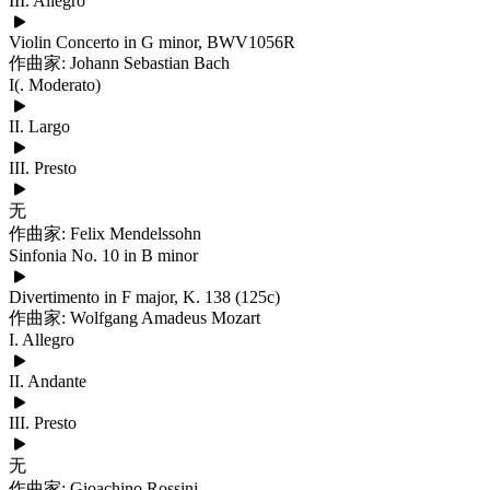
III. Allegro
Violin Concerto in G minor, BWV1056R
作曲家: Johann Sebastian Bach
I(. Moderato)
II. Largo
III. Presto
无
作曲家: Felix Mendelssohn
Sinfonia No. 10 in B minor
Divertimento in F major, K. 138 (125c)
作曲家: Wolfgang Amadeus Mozart
I. Allegro
II. Andante
III. Presto
无
作曲家: Gioachino Rossini