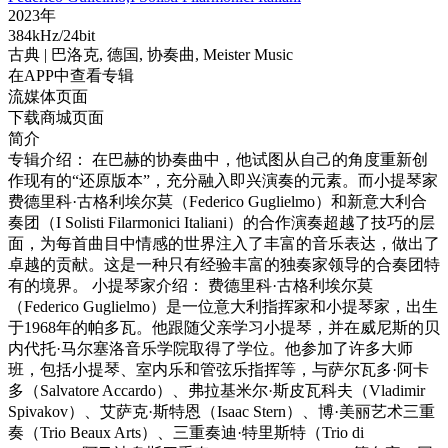
2023年
384kHz/24bit
古典
| 巴洛克,
德国,
协奏曲,
Meister Music
在APP中查看专辑
流媒体页面
下载商城页面
简介
专辑介绍： 在巴赫的协奏曲中，他试图从自己的角度重新创
作现有的“还原版本”，充分融入即兴演奏的元素。而小提琴家
费德里科·古格利埃尔莫（Federico Guglielmo）和新意大利合
奏团（I Solisti Filarmonici Italiani）的合作演奏超越了技巧的层
面，为每首曲目中情感的世界注入了丰富的音乐表达，做出了
卓越的贡献。这是一种只有经验丰富的独奏家领导的合奏团特
有的境界。 小提琴家介绍： 费德里科·古格利埃尔莫
（Federico Guglielmo）是一位意大利指挥家和小提琴家，出生
于1968年的帕多瓦。他跟随父亲学习小提琴，并在威尼斯的贝
内代托·马尔塞洛音乐学院取得了学位。他参加了许多大师
班，包括小提琴、室内乐和管弦乐指挥等，与萨尔瓦多·阿卡
多（Salvatore Accardo）、弗拉基米尔·斯皮瓦科夫（Vladimir
Spivakov）、艾萨克·斯特恩（Isaac Stern）、博·美丽艺术三重
奏（Trio Beaux Arts）、三重奏迪·特里斯特（Trio di