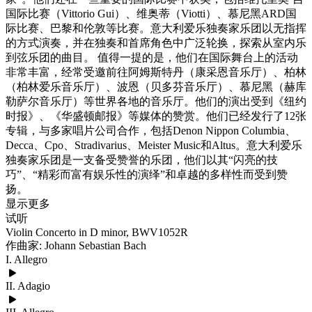
国际比赛（Vittorio Gui）、维奥蒂（Viotti）、慕尼黑ARD国
际比赛、巴黎和伦敦等比赛。意大利爱乐独奏家乐团以无指挥
的方式演奏，并在独奏和首席角色中广泛轮换，探索从室内乐
到弦乐团的曲目。 值得一提的是，他们在国际舞台上的活动
非常丰富，经常受邀前往阿姆斯特丹（康采恩音乐厅）、柏林
（柏林爱乐音乐厅）、波恩（贝多芬音乐厅）、慕尼黑（赫库
勒萨尔音乐厅）等世界各地的音乐厅。他们的演出受到《纽约
时报》、《华盛顿邮报》等媒体的赞赏。他们已经发行了12张
专辑，与多家唱片公司合作，包括Denon Nippon Columbia、
Decca、Cpo、Stradivarius、Meister Music和Altus。意大利爱乐
独奏家乐团是一支备受赞誉的乐团，他们以其“闪亮的技
巧”、“精彩而富有娱乐性的演绎”和卓越的多样性而受到赞
扬。
显示更多
试听
Violin Concerto in D minor, BWV1052R
作曲家: Johann Sebastian Bach
I. Allegro
II. Adagio