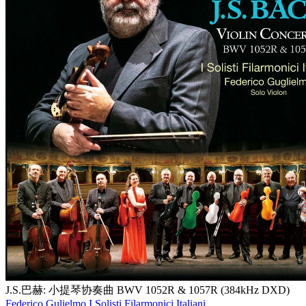
J.S.巴赫: 小提琴协奏曲 BWV 1052R & 1057R (384kHz DXD)
Federico Gulielmo,I Solisti Filarmonici Italiani