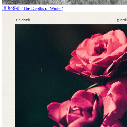
凛冬深处 (The Depths of Winter)