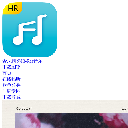
索尼精选Hi-Res音乐
下载APP
首页
在线畅听
歌单分类
厂牌专区
下载商城