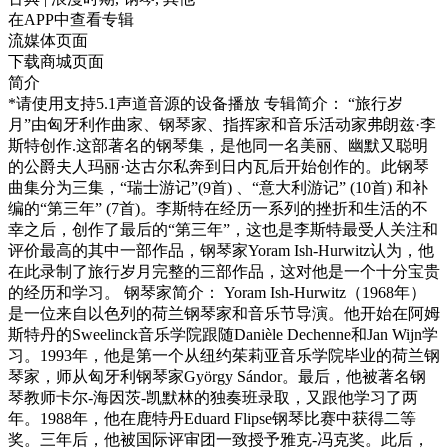
在APP中查看专辑
流媒体页面
下载商城页面
简介
*请使用支持5.1声道音源的设备播放 专辑简介： “旅行岁
月”由匈牙利作曲家、钢琴家、指挥家和音乐活动家弗朗兹·李
斯特创作.这部著名的钢琴集，是他同一名美丽、幽默又聪明
的公爵夫人玛丽·达古尔私奔到日内瓦后开始创作的。此钢琴
曲集分为三集，“瑞士游记”(9首) 、“意大利游记” (10首) 和补
编的“第三年” (7首)。李斯特在经历一系列的挫折和生活的不
幸之后，创作了最后的“第三年”，这也是李斯特最受人关注和
评价最高的其中一部作品，钢琴家Yoram Ish-Hurwitz认为，他
在此录制了旅行岁月完整的三部作品，这对他是一个十分宝贵
的经历和学习。 钢琴家简介： Yoram Ish-Hurwitz（1968年）
是一位来自以色列的荷兰钢琴家和音乐节导演。他开始在阿姆
斯特丹的Sweelinck音乐学院跟随Danièle Dechenne和Jan Wijn学
习。1993年，他是第一个从纽约茱莉亚音乐学院毕业的荷兰钢
琴家，师从匈牙利钢琴家György Sándor。最后，他被著名钢
琴教师卡尔-海因茨-凯默林的独奏班录取，又跟他学习了两
年。1988年，他在鹿特丹Eduard Flipse钢琴比赛中获得二等
奖。三年后，他被国际评审团一致授予雅克-冯克奖。此后，