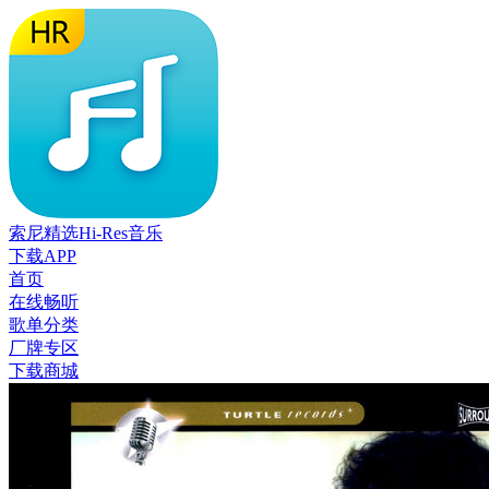
索尼精选Hi-Res音乐
下载APP
首页
在线畅听
歌单分类
厂牌专区
下载商城