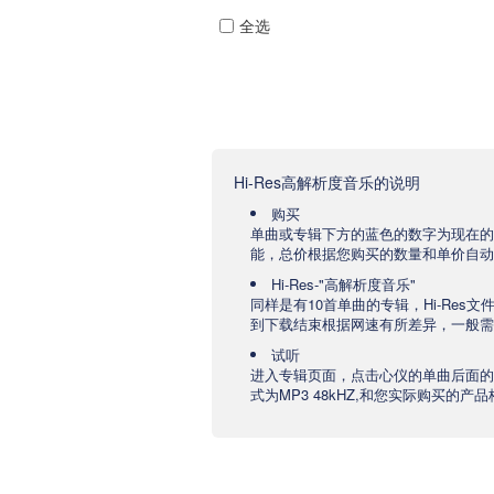
全选
Hi-Res高解析度音乐的说明
购买
单曲或专辑下方的蓝色的数字为现在的
能，总价根据您购买的数量和单价自动
Hi-Res-"高解析度音乐"
同样是有10首单曲的专辑，Hi-Res
到下载结束根据网速有所差异，一般需要
试听
进入专辑页面，点击心仪的单曲后面的
式为MP3 48kHZ,和您实际购买的