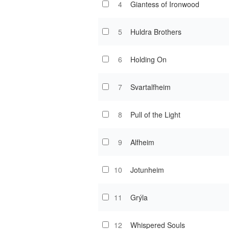
4
Giantess of Ironwood
5
Huldra Brothers
6
Holding On
7
Svartalfheim
8
Pull of the Light
9
Alfheim
10
Jotunheim
11
Grýla
12
Whispered Souls