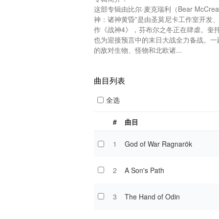
这部专辑由比尔·麦克瑞利（Bear McCr
神：诸神黄昏”是由圣莫尼卡工作室开发
作《战神4》，芬布尔之冬正在肆虐。奎
也为迎接预言中的末日大战全力备战。一
的敌对生物、怪物和北欧诸...
曲目列表
全选
#
曲目
1
God of War Ragnarök
2
A Son's Path
3
The Hand of Odin