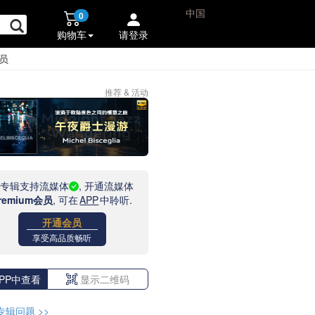
中国
0
购物车
请登录
员
推荐 & 活动
此专辑支持流媒体
, 开通流媒体
remium会员
, 可在
APP
中聆听.
开通会员
享受高品质畅听
PP中查看
显示二维码
专辑问题
>>