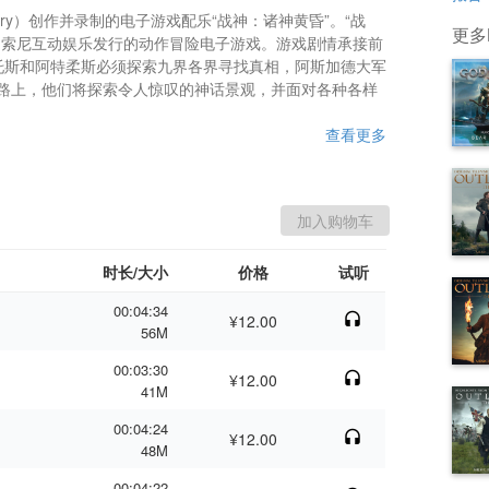
eary）创作并录制的电子游戏配乐“战神：诸神黄昏”。“战
更多B
、索尼互动娱乐发行的动作冒险电子游戏。游戏剧情承接前
托斯和阿特柔斯必须探索九界各界寻找真相，阿斯加德大军
路上，他们将探索令人惊叹的神话景观，并面对各种各样
查看更多
时长/大小
价格
试听
00:04:34
¥12.00
56M
00:03:30
¥12.00
41M
00:04:24
¥12.00
48M
00:04:22