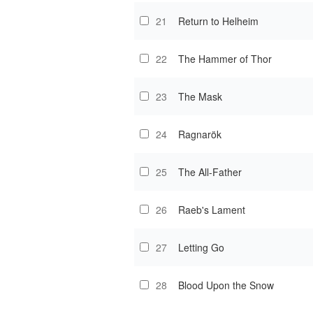
21
Return to Helheim
22
The Hammer of Thor
23
The Mask
24
Ragnarök
25
The All-Father
26
Raeb's Lament
27
Letting Go
28
Blood Upon the Snow