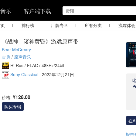
的音乐
客户端下载
|
|
|
|
首页
排行榜
厂牌专区
所有分类
流媒体会
《战神：诸神黄昏》游戏原声带
Bear McCreary
古典
/
原声音乐
Hi-Res /
FLAC /
48kHz/24bit
Sony Classical
·
2022年12月21日
P
¥128.00
价格:
购买专辑
在A
报告