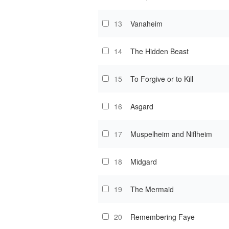
13
Vanaheim
14
The Hidden Beast
15
To Forgive or to Kill
16
Asgard
17
Muspelheim and Niflheim
18
Midgard
19
The Mermaid
20
Remembering Faye