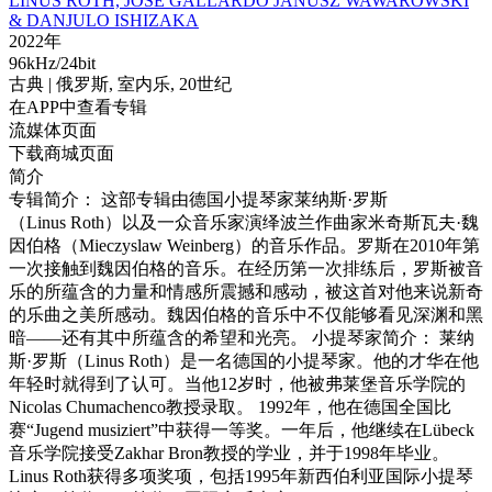
LINUS ROTH, JOSE GALLARDO JANUSZ WAWAROWSKI
& DANJULO ISHIZAKA
2022年
96kHz/24bit
古典
| 俄罗斯,
室内乐,
20世纪
在APP中查看专辑
流媒体页面
下载商城页面
简介
专辑简介： 这部专辑由德国小提琴家莱纳斯·罗斯
（Linus Roth）以及一众音乐家演绎波兰作曲家米奇斯瓦夫·魏
因伯格（Mieczyslaw Weinberg）的音乐作品。罗斯在2010年第
一次接触到魏因伯格的音乐。在经历第一次排练后，罗斯被音
乐的所蕴含的力量和情感所震撼和感动，被这首对他来说新奇
的乐曲之美所感动。魏因伯格的音乐中不仅能够看见深渊和黑
暗——还有其中所蕴含的希望和光亮。 小提琴家简介： 莱纳
斯·罗斯（Linus Roth）是一名德国的小提琴家。他的才华在他
年轻时就得到了认可。当他12岁时，他被弗莱堡音乐学院的
Nicolas Chumachenco教授录取。 1992年，他在德国全国比
赛“Jugend musiziert”中获得一等奖。一年后，他继续在Lübeck
音乐学院接受Zakhar Bron教授的学业，并于1998年毕业。
Linus Roth获得多项奖项，包括1995年新西伯利亚国际小提琴