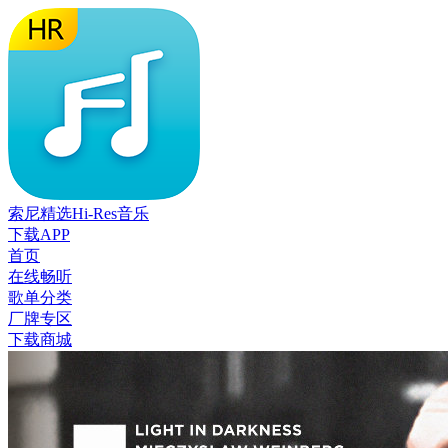
索尼精选Hi-Res音乐
下载APP
首页
在线畅听
歌单分类
厂牌专区
下载商城