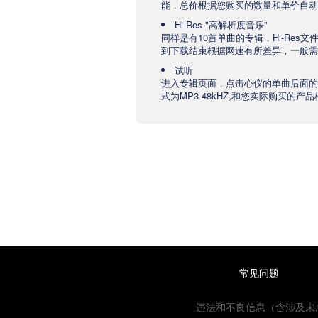
能，总价根据您购买的数量和单价自动
Hi-Res-"高解析度音乐"
同样是有10首单曲的专辑，Hi-Res
到下载结束根据网速有所差异，一般需要
试听
进入专辑页面，点击心仪的单曲后面的
式为MP3 48kHZ,和您实际购买的
常见问题
违法和不良信息（含涉及未成年人