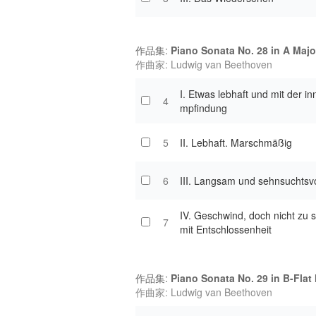
作品集:
Piano Sonata No. 28 in A Majo
作曲家: Ludwig van Beethoven
I. Etwas lebhaft und mit der in
4
mpfindung
5
II. Lebhaft. Marschmäßig
6
III. Langsam und sehnsuchtsvo
IV. Geschwind, doch nicht zu 
7
mit Entschlossenheit
作品集:
Piano Sonata No. 29 in B-Flat
作曲家: Ludwig van Beethoven