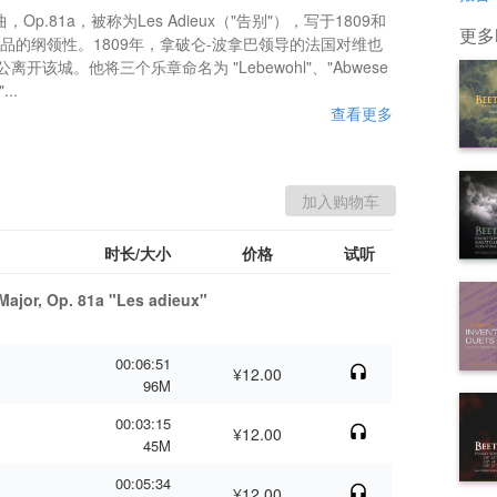
.81a，被称为Les Adieux（"告别"），写于1809和
更多Ma
暗示了作品的纲领性。1809年，拿破仑-波拿巴领导的法国对维也
该城。他将三个乐章命名为 "Lebewohl"、"Abwese
...
查看更多
时长/大小
价格
试听
 Major, Op. 81a "Les adieux"
00:06:51
¥12.00
96M
00:03:15
¥12.00
45M
00:05:34
¥12.00