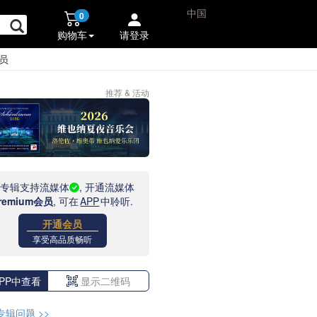
中国
0
购物车
请登录
员
推荐 & 活动
此专辑支持流媒体
, 开通流媒体
remium会员
, 可在
APP
中聆听.
开通会员
享受高品质畅听
PP中查看
显示二维码
专辑问题
>>