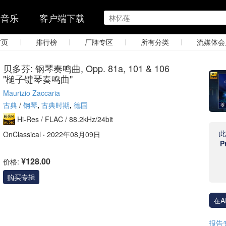
的音乐
客户端下载
|
|
|
|
首页
排行榜
厂牌专区
所有分类
流媒体会
贝多芬: 钢琴奏鸣曲, Opp. 81a, 101 & 106
"槌子键琴奏鸣曲"
Maurizio Zaccaria
古典
/
钢琴
,
古典时期
,
德国
Hi-Res /
FLAC /
88.2kHz/24bit
OnClassical
·
2022年08月09日
P
¥128.00
价格:
购买专辑
在A
报告