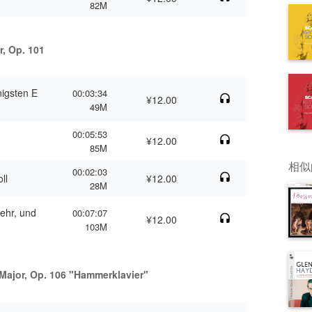
82M
r, Op. 101
nigsten E
00:03:34
¥12.00
49M
00:05:53
¥12.00
85M
相似
00:02:03
ll
¥12.00
28M
sehr, und
00:07:07
¥12.00
103M
 Major, Op. 106 "Hammerklavier"