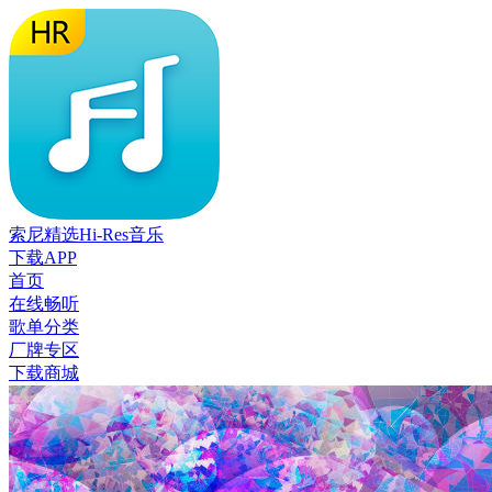
索尼精选Hi-Res音乐
下载APP
首页
在线畅听
歌单分类
厂牌专区
下载商城