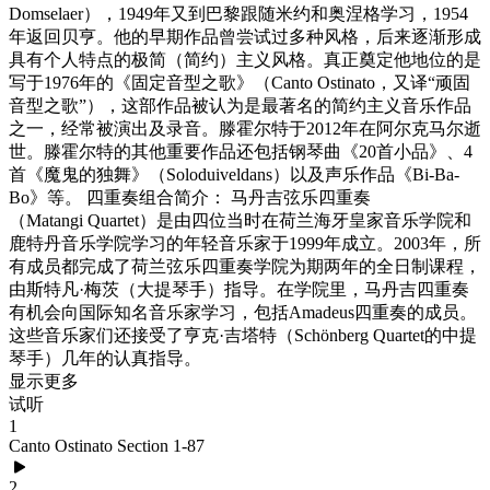
Domselaer），1949年又到巴黎跟随米约和奥涅格学习，1954
年返回贝亨。他的早期作品曾尝试过多种风格，后来逐渐形成
具有个人特点的极简（简约）主义风格。真正奠定他地位的是
写于1976年的《固定音型之歌》（Canto Ostinato，又译“顽固
音型之歌”），这部作品被认为是最著名的简约主义音乐作品
之一，经常被演出及录音。滕霍尔特于2012年在阿尔克马尔逝
世。滕霍尔特的其他重要作品还包括钢琴曲《20首小品》、4
首《魔鬼的独舞》（Soloduiveldans）以及声乐作品《Bi-Ba-
Bo》等。 四重奏组合简介： 马丹吉弦乐四重奏
（Matangi Quartet）是由四位当时在荷兰海牙皇家音乐学院和
鹿特丹音乐学院学习的年轻音乐家于1999年成立。2003年，所
有成员都完成了荷兰弦乐四重奏学院为期两年的全日制课程，
由斯特凡·梅茨（大提琴手）指导。在学院里，马丹吉四重奏
有机会向国际知名音乐家学习，包括Amadeus四重奏的成员。
这些音乐家们还接受了亨克·吉塔特（Schönberg Quartet的中提
琴手）几年的认真指导。
显示更多
试听
1
Canto Ostinato Section 1-87
2