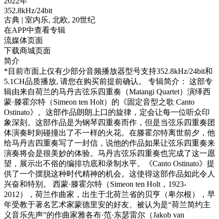
2022年
352.8kHz/24bit
古典
| 室内乐,
北欧,
20世纪
在APP中查看专辑
流媒体页面
下载商城页面
简介
*目前市面上仅有少部分音频播放器型号支持352.8kHz/24bit和
5.1CH品质播放, 请您在购买前提前确认。 专辑简介： 这部专
辑由来自荷兰的马丹吉弦乐四重奏（Matangi Quartet）演绎西
蒙·滕霍尔特（Simeon ten Holt）的《固定音型之歌 Canto
Ostinato》。这部作品朗朗上口的旋律，定会让每一位听众印
象深刻。这部作品是为钢琴四重奏而作，但是当弦乐四重奏团
体演奏时则碰撞出了不一样的火花。在滕霍尔特离世前夕，他
给马丹吉四重奏写了一封信，说他的作品如果让弦乐四重奏来
演奏将会是很美妙的体验。马丹吉弦乐四重奏也完成了这一愿
望，展示出不俗的编排功底和录制水平。《Canto Ostinato》提
供了一个摆脱这种时代精神的机会。这使得这部作品如此令人
兴奋和特别。 西蒙·滕霍尔特（Simeon ten Holt，1923-
2012），荷兰作曲家，出生于北荷兰省的贝亨（卑尔根），早
年受教于著名艺术家蒙德里安的好友、被认为是“荷兰简约主
义音乐先声”的作曲家雅各布·范·东瑟雷尔（Jakob van