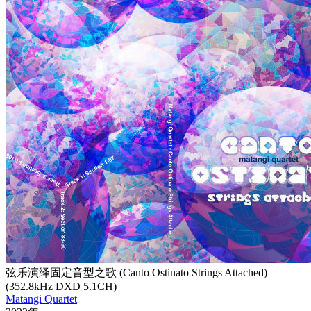
弦乐演绎固定音型之歌 (Canto Ostinato Strings Attached)
(352.8kHz DXD 5.1CH)
Matangi Quartet