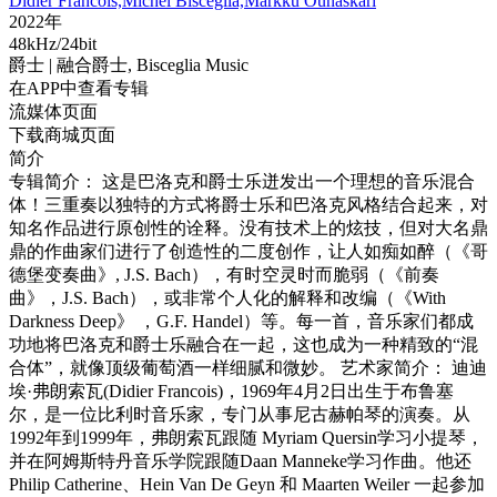
Didier Francois,Michel Bisceglia,Markku Ounaskari
2022年
48kHz/24bit
爵士
| 融合爵士,
Bisceglia Music
在APP中查看专辑
流媒体页面
下载商城页面
简介
专辑简介： 这是巴洛克和爵士乐迸发出一个理想的音乐混合
体！三重奏以独特的方式将爵士乐和巴洛克风格结合起来，对
知名作品进行原创性的诠释。没有技术上的炫技，但对大名鼎
鼎的作曲家们进行了创造性的二度创作，让人如痴如醉（《哥
德堡变奏曲》, J.S. Bach），有时空灵时而脆弱（《前奏
曲》，J.S. Bach），或非常个人化的解释和改编（《With
Darkness Deep》 ，G.F. Handel）等。每一首，音乐家们都成
功地将巴洛克和爵士乐融合在一起，这也成为一种精致的“混
合体”，就像顶级葡萄酒一样细腻和微妙。 艺术家简介： 迪迪
埃·弗朗索瓦(Didier Francois)，1969年4月2日出生于布鲁塞
尔，是一位比利时音乐家，专门从事尼古赫帕琴的演奏。从
1992年到1999年，弗朗索瓦跟随 Myriam Quersin学习小提琴，
并在阿姆斯特丹音乐学院跟随Daan Manneke学习作曲。他还
Philip Catherine、Hein Van De Geyn 和 Maarten Weiler 一起参加