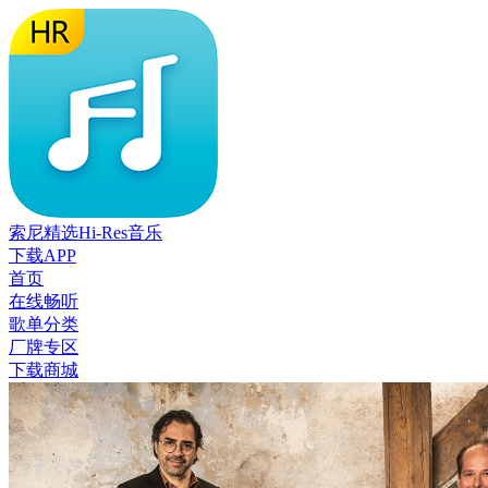
索尼精选Hi-Res音乐
下载APP
首页
在线畅听
歌单分类
厂牌专区
下载商城