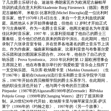
了几次爵士乐研讨会。迪迪埃·弗朗索瓦作为欧洲尼古赫帕琴
培训的成员在意大利和Akademie Burg Fürsteneck（德国）教授
尼古赫帕琴。 米歇尔·比塞利亚(Michel Bisceglia)是一位比利时
音乐家。他于1970年1月4日出生，来自一个意大利血统的家
庭。虽然他从 6 岁开始弹奏键盘，但他在 12 岁时才开始正式
学习古典钢琴。作为一名爵士音乐家，他两次被提名为年度最
佳比利时音乐家。1997 年，比塞利亚组建了他自己的爵士三
重奏组，至今他们仍然在原来的阵容中演出。在此期间，他们
录制了六张录音室专辑，并在世界各地著名的爵士音乐节上演
出。作为作曲家、编曲家和编曲家。比塞利亚曾与布鲁塞尔爱
乐乐团和波尔图国家乐团合作。2004 年，他创办了自己的交
响乐团：Prova Symfonica。 2010 年比利时第 12 届欧洲理事会
主席国之初，他在布鲁塞尔举行的“我爱欧盟”音乐会上指挥了
一支交响乐团。 马尔库·欧纳斯卡里（Markku Ounaskari）（生
于1967年）最初在Oulunkylä流行音乐和爵士音乐学院学习鼓
乐，1987年开始在西贝柳斯学院的爵士乐系学习。在此期间，
他的职业生涯也开始了，他与两个传奇的芬兰团体
Piirpauke（1987年的Algazara和1989年的Zerenade）和Pekka
Pohjola Group（1998年的Changing Waters）进行了巡演和录
制。从20世纪90年代开始，欧纳斯卡里与钢琴家亚尔莫-萨沃
莱宁（1996年的《约翰之歌》、1997年的《另一个故事》、