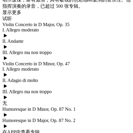
指挥演奏的录音，已超过 500 张专辑。
显示更多
试听
Violin Concerto in D Major, Op. 35
I. Allegro moderato
II. Andante
III. Allegro ma non troppo
Violin Concerto in D Minor, Op. 47
I. Allegro moderato
II. Adagio di molto
III. Allegro ma non troppo
无
Humoresque in D Minor, Op. 87 No. 1
Humoresque in D Major, Op. 87 No. 2
在APP中查看专辑