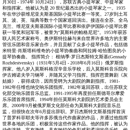
月30日 - 1974年 10月24日），苏联古典小提琴家、中提琴家
和指挥家。他被认为是 20 世纪最杰出的小提琴家之一。1935
年在华沙获维尼亚夫斯基国际小提琴比赛一等奖。27岁到土耳
其、波、英、瑞典等数十个国家巡回演出。接连在全苏、全乌
克兰、维尼亚夫斯基国际小提琴比赛和依萨伊国际小提琴比赛
获一等奖和冠军等，被誉为“莫斯科的帕格尼尼”。1953年获苏
联人民艺术家称号。奥伊斯特拉赫与来自世界许多地方的主要
管弦乐团和音乐家合作，并且贡献了众多小提琴作品，包括德
米特里·肖斯塔科维奇的小提琴协奏曲和阿拉姆·哈恰图良的小
提琴协奏曲。 指挥简介： 根纳季·罗日杰斯特文斯基(Gennady
Rozhdestvensky)（1931年5月4日 - 2018年6月16日）俄罗斯指
挥家。他八岁入莫斯科格涅辛音乐学校，后入莫斯科音乐院向
伊古姆诺夫学习钢琴，并随其父学习指挥。指挥芭蕾舞剧《灰
姑娘》，获得成功，因而受聘为大剧院的舞剧指挥。1981-
1982年任维也纳交响乐团指挥。1982年返回苏联，出任苏联文
化部交响乐团音乐总监。1991-1995年再度担任斯德哥尔摩爱
乐乐团首席指挥。1994年担任莫斯科大剧院的艺术委员会主
席。2000年9月被俄罗斯文化部任命为莫斯科大剧院音乐总
监，但很快在次年6月提出辞职。罗日杰斯特文斯基指挥首演
了普罗科菲耶夫等许多苏俄当代作曲家的作品，并通过他指挥
世界各地的乐团，积极宣传这些作家作品。他的指挥，被认为
动作泼辣，富有激情，具有敏锐的色彩感和柔润的音乐性。他