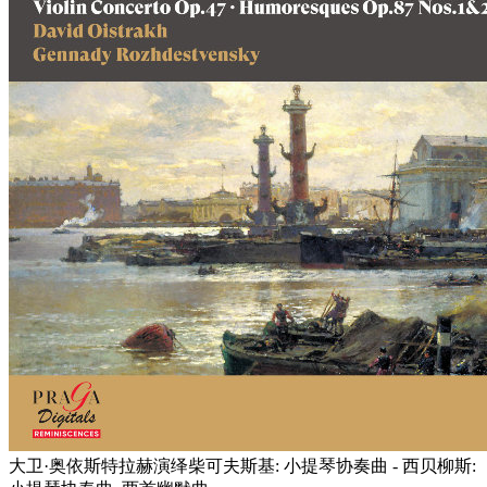
大卫·奥依斯特拉赫演绎柴可夫斯基: 小提琴协奏曲 - 西贝柳斯: