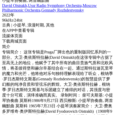
小提琴协奏曲, 两首幽默曲
David Oïstrakh,Ussr Radio Symphony Orchestra,Moscow
Philharmonic Orchestra,Gennady Rozhdestvensky
2022年
96kHz/24bit
古典
| 小提琴,
浪漫时期,
其他
在APP中查看专辑
流媒体页面
下载商城页面
简介
专辑简介： 这张专辑是Praga厂牌出色的重制版回忆系列的一
部分。大卫·奥依斯特拉赫(David Oïstrakh)在这张专辑中占据了
至高无上的地位，他赋予了其中所有的曲目贵族气质和北欧风
情，将圣彼得堡和赫尔辛基结合在一起。通过斯特拉迪瓦里琴
的魔力和光芒，他将他对乐句独特理解表现给了听众，根纳季
·罗日杰斯特文斯基(Gennady Rozhdestvensky)的智慧提供了梦
幻般的纯净音质和管弦乐的辉煌。大卫·奥依斯特拉赫，根纳
季·罗日杰斯特文斯基与乐团建立了难得的对话，其强度与密
度十分可观，演绎准确而真实。 录制时间： 柴可夫斯基: 小提
琴协奏曲 莫斯科1986年9月27日 西贝柳斯: 小提琴协奏曲, 两首
幽默曲 莫斯科 1965年7月23日 小提琴演奏家简介： 大卫·费奥
多罗维奇·奥伊斯特拉赫(David Fyodorovich Oistrakh)（1908年9