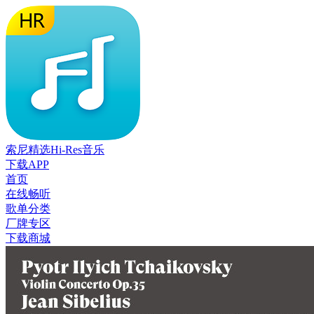
索尼精选Hi-Res音乐
下载APP
首页
在线畅听
歌单分类
厂牌专区
下载商城