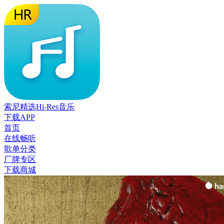
索尼精选Hi-Res音乐
下载APP
首页
在线畅听
歌单分类
厂牌专区
下载商城