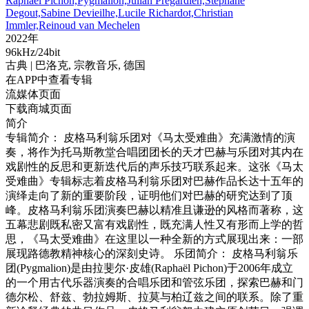
Raphael Pichon,Pygmalion,Julian Prégardien,Stéphane
Degout,Sabine Devieilhe,Lucile Richardot,Christian
Immler,Reinoud van Mechelen
2022年
96kHz/24bit
古典
| 巴洛克,
宗教音乐,
德国
在APP中查看专辑
流媒体页面
下载商城页面
简介
专辑简介： 皮格马利翁乐团对《马太受难曲》充满激情的演
奏，将作为托马斯教堂合唱团团长的天才巴赫与乐团对其内在
戏剧性的反思和更新迭代后的声乐技巧联系起来。这张《马太
受难曲》专辑标志着皮格马利翁乐团对巴赫作品长达十五年的
演绎走向了新的重要阶段，证明他们对巴赫的研究达到了顶
峰。皮格马利翁乐团演奏巴赫以精准且谦逊的风格而著称，这
五幕悲剧既私密又富有戏剧性，既充满人性又有形而上学的哲
思，《马太受难曲》在这里以一种全新的方式展现出来：一部
展现路德教精神核心的深刻史诗。 乐团简介： 皮格马利翁乐
团(Pygmalion)是由拉斐尔·皮雄(Raphaël Pichon)于2006年成立
的一个用古代乐器演奏的合唱乐团和管弦乐团，探索巴赫和门
德尔松、舒兹、勃拉姆斯、拉莫与柏辽兹之间的联系。除了重