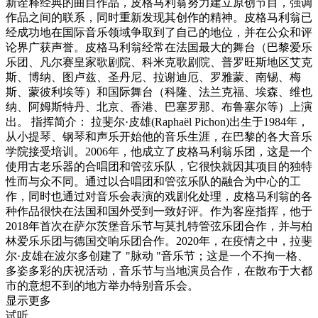
新诠释经典的曲目作品，皮格马利翁努力建立原创节目，强调
作品之间的联系，同时重新发现其创作的精神。皮格马利翁已
经成功地在国际音乐领域争取到了自己的地位，并在公众和评
论界广获声誉。皮格马利翁经常在法国最大的舞台（巴黎爱乐
乐团、凡尔赛皇家歌剧院、科米克歌剧院、普罗旺斯地区艾克
斯、博纳、图卢兹、圣丹尼、拉谢迪厄、罗雅蒙、南锡、梅
斯、蒙彼利埃等）和国际舞台（科隆、法兰克福、埃森、维也
纳、阿姆斯特丹、北京、香港、巴塞罗那、布鲁塞尔等）上演
出。 指挥简介： 拉斐尔·皮雄(Raphaël Pichon)出生于1984年，
从小提琴、钢琴和声乐开始他的音乐生涯，在巴黎的各大音乐
学院接受培训。2006年，他成立了皮格马利翁乐团，这是一个
使用古老乐器的合唱团和管弦乐队，它很快就因其项目的独特
性而与众不同。通过以合唱团和管弦乐队的融合为中心的工
作，同时也通过对音乐会表演的戏剧化处理，皮格马利翁的各
种作品很快在法国和国外受到一致好评。作为客座指挥，他于
2018年首次在萨尔茨堡音乐节与莫扎特管弦乐团合作，并与柏
林爱乐乐团与德国交响乐团合作。2020年，在疫情之中，拉斐
尔·皮雄在波尔多创建了 "脉动 "音乐节；这是一个不拘一格、
多姿多彩的庆祝活动，音乐节与当地演员合作，在散布于大都
市的意想不到的地方举办特别音乐会。
显示更多
试听