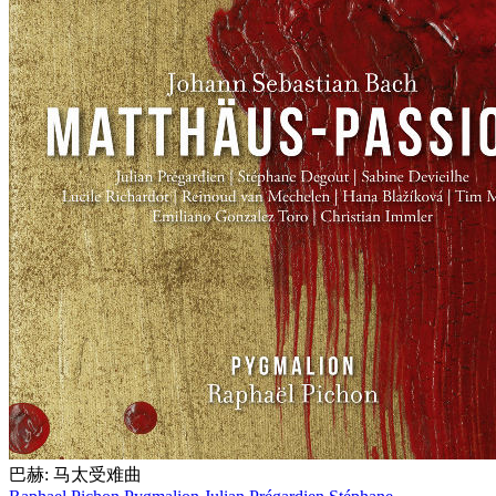
巴赫: 马太受难曲