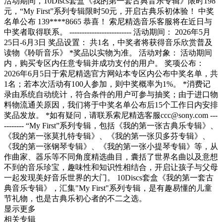
活动期间，10Discs套盒《我的第一套古典音乐专辑》限时198
元，“My First”系列专辑限时50元，开启古典乐初体验！ 中奖
名单公布 139****8665 恭喜！ 索尼精选音乐客服将在近日与
中奖者取得联系。 ------------------------- 活动期间： 2026年5月
25日-6月3日 奖品设置： 共1名，中奖者将获得音乐欣赏普及
读物《聆听音乐》 *奖品以实物为准。 活动对象： 活动期间
内，购买专区内任意专辑并成功支付的用户。 奖项公布：
2026年6月5日于索尼精选官方网站本专区内公布中奖名单，共
1名；若本次活动有100人参加，则中奖概率为1%。 *消费记
录由系统自动统计，符合条件的用户可参与抽奖；由于进口物
料物流通关原因，我们将于中奖名单公布后15个工作日内安排
奖品发放。 *如有疑问，请联系索尼精选客服ccc@sony.com ---
-------- “My First”系列专辑，包括《我的第一张古典乐专辑》、
《我的第一张莫扎特专辑》、《我的第一张贝多芬专辑》、
《我的第一张钢琴专辑》、《我的第一张小提琴专辑》等，从
作曲家、器乐等不同角度精选曲目，囊括了世界名曲以及意想
不到的音乐珍宝，趣味性和知识性相结合，开启让孩子与父母
一起发现美好音乐世界的大门。 10Discs套盒《我的第一套古
典音乐专辑》，汇集"My First"系列专辑，是有趣易懂的儿童
节礼物，也是古典乐初心者的不二之选。
显示更多
相关专辑