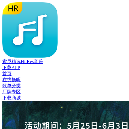
索尼精选Hi-Res音乐
下载APP
首页
在线畅听
歌单分类
厂牌专区
下载商城