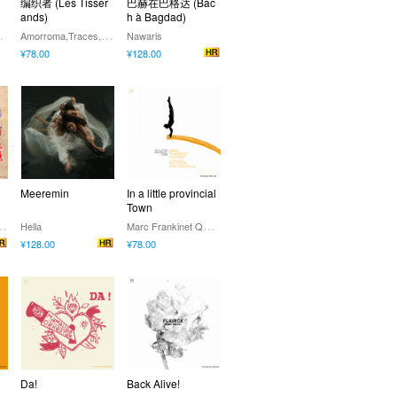
编织者 (Les Tisser
巴赫在巴格达 (Bac
ands)
h à Bagdad)
L
xelles
A
morroma,Traces,Zefiro Torna
Nawaris
¥78.00
¥128.00
Meeremin
In a little provincial
Town
S
 Hernandez Napoles,Kaspar Uljas,Jose Buc
M
arc Frankinet Quartet
Hella
¥128.00
¥78.00
Da!
Back Alive!