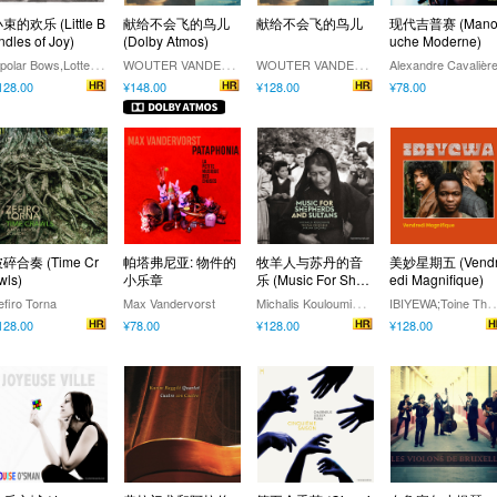
束的欢乐 (Little B
献给不会飞的鸟儿
献给不会飞的鸟儿
现代吉普赛 (Man
ndles of Joy)
(Dolby Atmos)
uche Moderne)
B
ipolar Bows,Lotte Remmen,Toby Kuhn
W
OUTER VANDENABEELE,TOM THEUNS,AURELIE DORZÉE
W
OUTER VANDENABEELE,TOM THEUNS,AURELIE DORZÉE
Alexandre Cavalièr
128.00
¥148.00
¥128.00
¥78.00
碎合奏 (Time Cr
帕塔弗尼亚: 物件的
牧羊人与苏丹的音
美妙星期五 (Vend
wls)
小乐章
乐 (Music For Shep
edi Magnifique)
herds And Sultans)
M
ichalis Kouloumis,Tristan Driessens,Miriam Encinas
BIYEWA;Toine Thys;Joel Rabesolo;
efiro Torna
Max Vandervorst
128.00
¥78.00
¥128.00
¥128.00