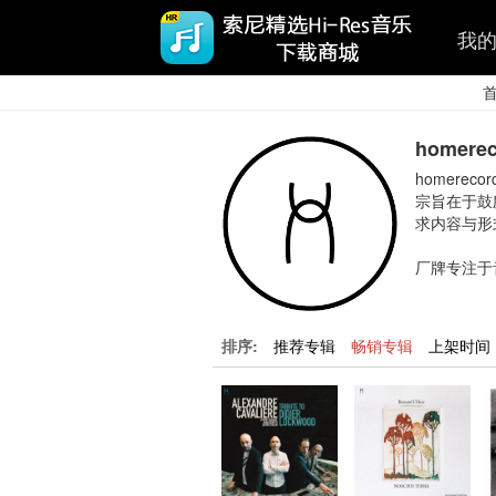
我
homerec
homerec
宗旨在于鼓
求内容与形
厂牌专注于
排序:
推荐专辑
畅销专辑
上架时间