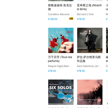
致敬迪迪埃·洛克伍
亚奇斯之地 (Noach
小
德
is terra)
u
C
avaliere Alexandre,Manu Bonetti,Jerôme Baudart,Olivier Stalon
Bernard L'Hoir
¥128.00
¥78.00
¥
万千芬芳 (Tous les
萨拉·萨尔维里乌斯
破
parfums)
作品集
a
R
aquel Gigot,Marielle Vancamp
S
ara Salvérius,Jeroen Baer,Yumika Lecluyze,Karel Coninx,Seraphine Stragier
Z
¥78.00
¥78.00
¥