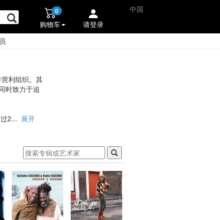
中国
0
购物车
请登录
员
一家非营利组织。其
同时致力于追
过2
...
展开