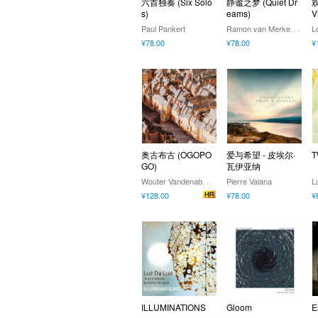
六首独奏 (Six Solo
静谧之梦 (Quiet Dr
欢
s)
eams)
Vi
R
amon van Merkenstein Trio
Paul Pankert
L
¥78.00
¥78.00
¥
奥古布古 (OGOPO
爱与希望 - 皮埃尔·
T
GO)
瓦伊亚纳
W
outer Vandenabeele;Lotte Remmen;Anouk Sanczuk;Naomi Vercauteren;Jeroen Knapen
Pierre Vaiana
L
¥128.00
¥78.00
¥
ILLUMINATIONS
Gloom
E