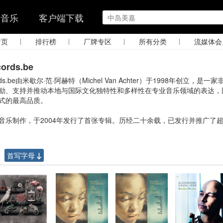
的音乐
客户端下载
|
|
|
|
首页
排行榜
厂牌专区
所有分类
流媒体会
ords.be
ords.be由米歇尔·范·阿赫特（Michel Van Achter）于1998年创立，是
励、支持并推动本地与国际文化独特性和多样性在专业音乐领域的表达，
式的最高品质。
音乐制作，于2004年发行了首张专辑。历经二十余载，已发行并推广了超
首写字母