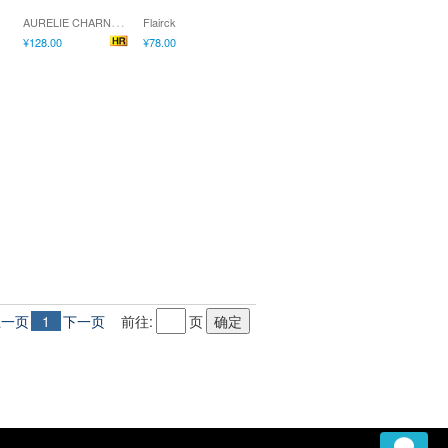
A
URELIE CHARNEUX,SILVIA GUERRA,DOROTHEE PIETQUIN,CLEM THOMAS,LISE OUSTRIC
Flairck
¥128.00
¥78.00
上一页
1
下一页
前往:
页
确定