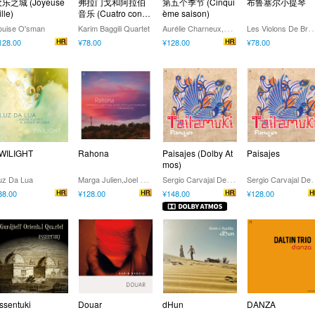
乐之城 (Joyeuse
弗拉门戈和阿拉伯
第五个季节 (Cinqui
布鲁塞尔小提琴
lle)
音乐 (Cuatro con c
ème saison)
uatro)
A
urélie Charneux,Simon Leleux,Nicolas Puma
es Violons De Bru
ouise O'sman
Karim Baggili Quartet
128.00
¥78.00
¥128.00
¥78.00
WILIGHT
Rahona
Paisajes (Dolby At
Paisajes
mos)
M
arga Julien,Joel Rabesolo,Nicolas Puma,Lucas Vanderputten,Manuel Hermia
S
ergio Carvajal Del Salto,Osvaldo Hernandez Napoles,Kaspar Uljas,Jose Buc
ergio Carvajal Del Salto,Osvaldo
uz Da Lua
88.00
¥128.00
¥148.00
¥128.00
ssentuki
Douar
dHun
DANZA