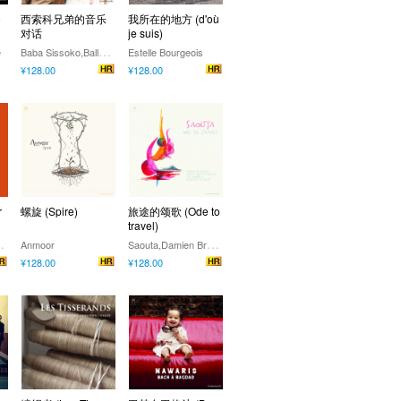
o
西索科兄弟的音乐
我所在的地方 (d'où
对话
je suis)
B
aba Sissoko,Ballaké Sissoko
e
Estelle Bourgeois
¥128.00
¥128.00
r
螺旋 (Spire)
旅途的颂歌 (Ode to
travel)
I
Angelo Moustapha
S
aouta,Damien Brassart,Akram Ben Romdhane,Jim Monneau,Bernard Flament
Anmoor
¥128.00
¥128.00