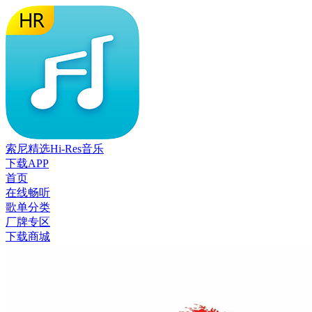
索尼精选Hi-Res音乐
下载APP
首页
在线畅听
歌单分类
厂牌专区
下载商城