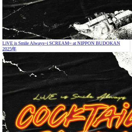
LiVE is Smile Always~i SCREAM~ at NIPPON BUDOKAN
2025年