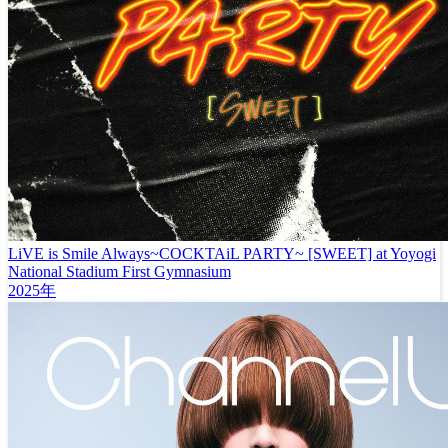
LiVE is Smile Always~COCKTAiL PARTY~ [SWEET] at Yoyogi
National Stadium First Gymnasium
2025年