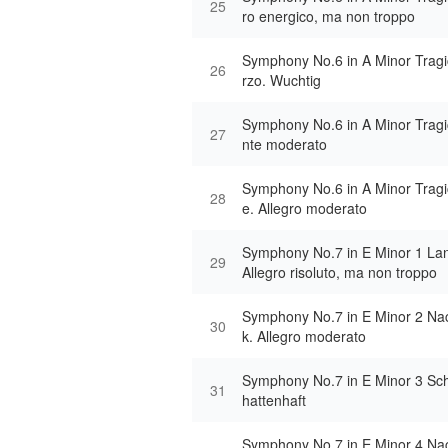
25
ro energico, ma non troppo
Symphony No.6 in A Minor Tragi
26
rzo. Wuchtig
Symphony No.6 in A Minor Trag
27
nte moderato
Symphony No.6 in A Minor Tragic
28
e. Allegro moderato
Symphony No.7 in E Minor 1 La
29
Allegro risoluto, ma non troppo
Symphony No.7 in E Minor 2 Na
30
k. Allegro moderato
Symphony No.7 in E Minor 3 Sc
31
hattenhaft
Symphony No.7 in E Minor 4 Na