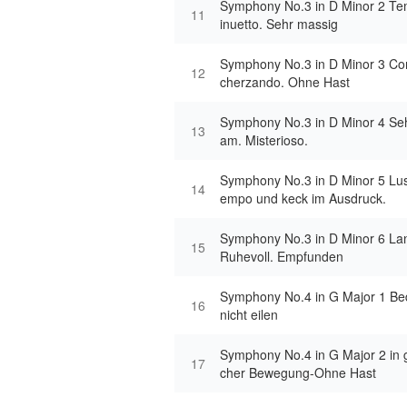
Symphony No.3 in D Minor 2 Te
11
inuetto. Sehr massig
Symphony No.3 in D Minor 3 C
12
cherzando. Ohne Hast
Symphony No.3 in D Minor 4 Seh
13
am. Misterioso.
Symphony No.3 in D Minor 5 Lus
14
empo und keck im Ausdruck.
Symphony No.3 in D Minor 6 L
15
Ruhevoll. Empfunden
Symphony No.4 in G Major 1 Bed
16
nicht eilen
Symphony No.4 in G Major 2 in 
17
cher Bewegung-Ohne Hast