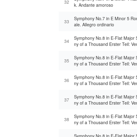
32
k. Andante amoroso
Symphony No.7 in E Minor 5 Ron
33
ale. Allegro ordinario
Symphony No.8 in E-Flat Major
34
ny of a Thousand Erster Teil: Ven
or spiritus Veni, creator spiritus
Symphony No.8 in E-Flat Major
35
ny of a Thousand Erster Teil: Ven
or spiritus Imple superna gratia
Symphony No.8 in E-Flat Major
36
ny of a Thousand Erster Teil: Ven
or spiritus Infirma nostri corporis
Symphony No.8 in E-Flat Major
37
ny of a Thousand Erster Teil: Ven
or spiritus Tempo I (Allegro, etw
g)
Symphony No.8 in E-Flat Major
38
ny of a Thousand Erster Teil: Ven
or spiritus Infirma nostri corporis
Symphony No.8 in E-Flat Major