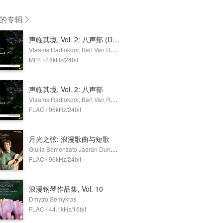
的专辑
声临其境, Vol. 2: 八声部 (Dolby Atmos)
Vlaams Radiokoor, Bart Van Reyn
MP4 / 48kHz/24bit
声临其境, Vol. 2: 八声部
Vlaams Radiokoor, Bart Van Reyn
FLAC / 96kHz/24bit
月光之弦: 浪漫歌曲与短歌
Giulia Semenzato,Jadran Duncumb
FLAC / 96kHz/24bit
浪漫钢琴作品集, Vol. 10
Dmytro Semykras
FLAC / 44.1kHz/16bit