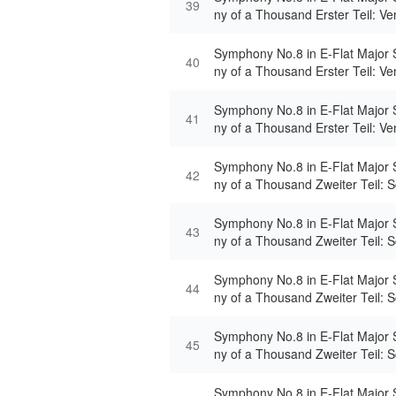
39
ny of a Thousand Erster Teil: Ven
or spiritus Accende lumen sensi
Symphony No.8 in E-Flat Major
40
ny of a Thousand Erster Teil: Ven
or spiritus Qui Paraclitus diceris
Symphony No.8 in E-Flat Major
41
ny of a Thousand Erster Teil: Ven
or spiritus Gloria Patri Domino
Symphony No.8 in E-Flat Major
42
ny of a Thousand Zweiter Teil: 
ene aus Goethes Faust II Poco 
Symphony No.8 in E-Flat Major
43
ny of a Thousand Zweiter Teil: 
ene aus Goethes Faust II Piu mo
egro moderato)
Symphony No.8 in E-Flat Major
44
ny of a Thousand Zweiter Teil: 
ene aus Goethes Faust II Chor 
o: Waldung, sie schwankt heran
Symphony No.8 in E-Flat Major
45
ny of a Thousand Zweiter Teil: 
ene aus Goethes Faust II Pater 
s: Ewiger Wonnebrand
Symphony No.8 in E-Flat Major