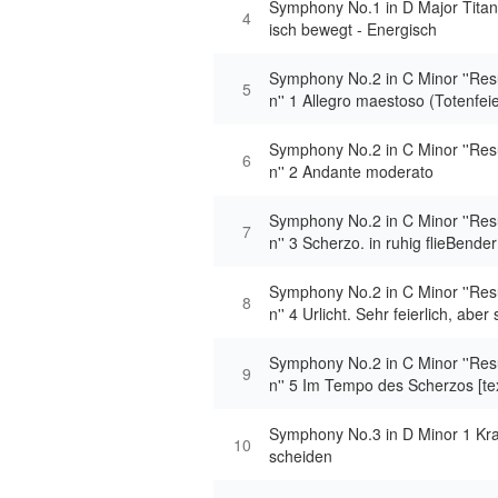
Symphony No.1 in D Major Titan
4
isch bewegt - Energisch
Symphony No.2 in C Minor ''Res
5
n'' 1 Allegro maestoso (Totenfeie
Symphony No.2 in C Minor ''Res
6
n'' 2 Andante moderato
Symphony No.2 in C Minor ''Res
7
n'' 3 Scherzo. in ruhig flieBend
ng
Symphony No.2 in C Minor ''Res
8
n'' 4 Urlicht. Sehr feierlich, aber sc
ext:traditional] DES KNABEN 
ORN
Symphony No.2 in C Minor ''Res
9
n'' 5 Im Tempo des Scherzos [tex
ich Gottlieb Klopstock]
Symphony No.3 in D Minor 1 Kraf
10
scheiden