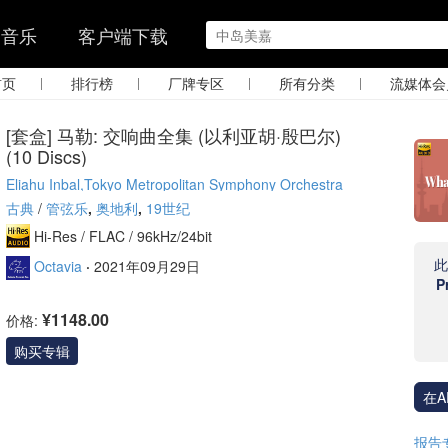
的音乐
客户端下载
|
|
|
|
首页
排行榜
厂牌专区
所有分类
流媒体会
[套盒] 马勒: 交响曲全集 (以利亚胡·殷巴尔)
(10 Discs)
Eliahu Inbal,Tokyo Metropolitan Symphony Orchestra
古典
/
管弦乐
,
奥地利
,
19世纪
Hi-Res /
FLAC /
96kHz/24bit
Octavia
·
2021年09月29日
P
¥1148.00
价格:
购买专辑
在A
报告