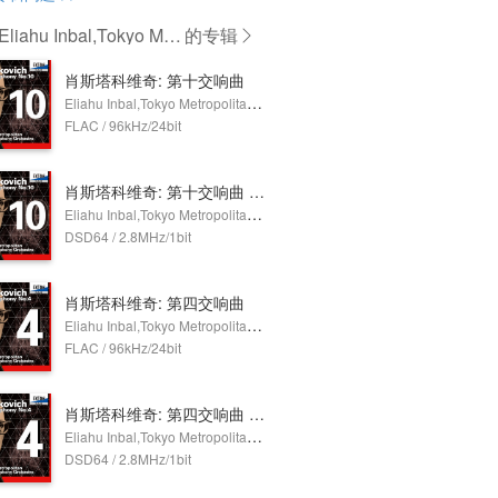
iahu Inbal,Tokyo Metr
的专辑
itan Symphony Orchest
肖斯塔科维奇: 第十交响曲
Eliahu Inbal,Tokyo Metropolitan Symphony Orchestra
FLAC / 96kHz/24bit
肖斯塔科维奇: 第十交响曲 (2.8MHz DSD)
Eliahu Inbal,Tokyo Metropolitan Symphony Orchestra
DSD64 / 2.8MHz/1bit
肖斯塔科维奇: 第四交响曲
Eliahu Inbal,Tokyo Metropolitan Symphony Orchestra
FLAC / 96kHz/24bit
肖斯塔科维奇: 第四交响曲 (2.8MHz DSD)
Eliahu Inbal,Tokyo Metropolitan Symphony Orchestra
DSD64 / 2.8MHz/1bit