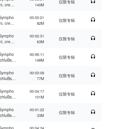
仅限专辑
i, creat
140M
bus
 Sympho
00:03:21
仅限专辑
i, creat
82M
 Sympho
00:02:31
仅限专辑
i, creat
63M
 Sympho
00:06:11
仅限专辑
SchluBsz
148M
adagio
 Sympho
00:03:09
仅限专辑
SchluBsz
77M
sso (All
 Sympho
00:04:17
仅限专辑
SchluBsz
101M
und Ech
 Sympho
00:01:22
仅限专辑
SchluBsz
33M
Ecstaticu
 Sympho
00:04:24