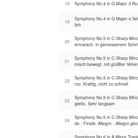
18
Symphony No.4 in G Major 3 Ru
Symphony No.4 in G Major 4 Se
19
lich
Symphony No.5 in C-Sharp Mino
20
ermarsch. in gemessenem Schrit
g. Wie ein Kondukt
Symphony No.5 in C-Sharp Mino
21
misch bewegt, mit groBter Veh
Symphony No.5 in C-Sharp Mino
22
rzo. Kraftig, nicht zu schnell
Symphony No.5 in C-Sharp Mino
23
gietto. Sehr langsam
Symphony No.5 in C-Sharp Mino
24
do - Finale. Allegro - Allegro gio
sch
Symphony No.6 in A Minor Tragic