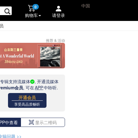
中国
0
购物车
请登录
员
推荐 & 活动
此专辑支持流媒体
, 开通流媒体
remium会员
, 可在
APP
中聆听.
开通会员
享受高品质畅听
PP中查看
显示二维码
专辑问题
>>