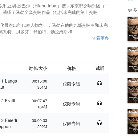
胡·殷巴尔（Eliahu Inbal）携手东京都交响乐团（T
更多El
 Orchestra）演绎了马勒全套交响作品（包括未完成的第十交响
opol
ra
文化最杰出的代表人物之一，马勒在他的九部交响曲和未完
扎特、贝多芬、舒伯特、勃拉姆斯和...
查看更多
时长/大小
价格
试听
n 1 Langs
00:15:00
仅限专辑
ut.
351M
2 Krafti
00:07:47
仅限专辑
184M
3 Feierli
00:09:33
仅限专辑
eppen
222M