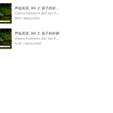
声临其境, Vol. 2: 孩子的祈祷 (Dolby Atmos)
Vlaams Radiokoor, Bart Van Reyn
MP4 / 48kHz/24bit
声临其境, Vol. 2: 孩子的祈祷
Vlaams Radiokoor, Bart Van Reyn
FLAC / 96kHz/24bit