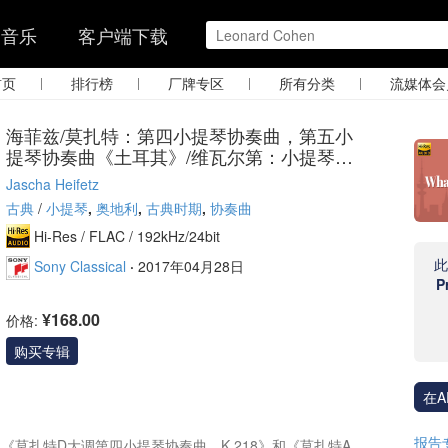
的音乐
客户端下载
|
|
|
|
首页
排行榜
厂牌专区
所有分类
流媒体会
海菲兹/莫扎特：第四小提琴协奏曲，第五小
提琴协奏曲《土耳其》/维瓦尔第：小提琴与
大提琴协奏曲，RV 547
Jascha Heifetz
古典
/
小提琴
,
奥地利
,
古典时期
,
协奏曲
Hi-Res /
FLAC /
192kHz/24bit
Sony Classical
·
2017年04月28日
P
¥168.00
价格:
购买专辑
在A
报告
《莫扎特D大调第四小提琴协奏曲，K.218》和《莫扎特A