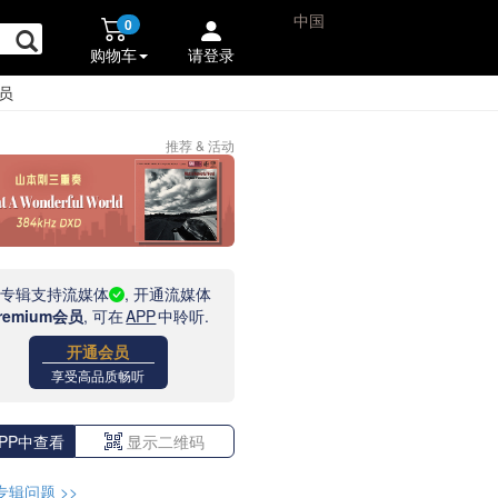
中国
0
购物车
请登录
员
推荐 & 活动
此专辑支持流媒体
, 开通流媒体
remium会员
, 可在
APP
中聆听.
开通会员
享受高品质畅听
PP中查看
显示二维码
专辑问题
>>