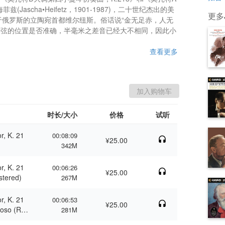
Jascha•Heifetz，1901-1987)，二十世纪杰出的美
更多J
属于俄罗斯的立陶宛首都维尔纽斯。俗话说“金无足赤，人无
按弦的位置是否准确，半毫米之差音已经大不相同，因此小
查看更多
时长/大小
价格
试听
r, K. 21
00:08:09
¥25.00
342M
r, K. 21
00:06:26
¥25.00
stered)
267M
r, K. 21
00:06:53
¥25.00
ioso (Re
281M