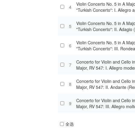
Violin Concerto No. 5 in A Majo
4
"Turkish Concerto": I. Allegro 
emastered)
Violin Concerto No. 5 in A Majo
5
"Turkish Concerto": II. Adagio
red)
Violin Concerto No. 5 in A Majo
6
"Turkish Concerto": III. Ronde
po di Menuetto (Remastered)
Concerto for Violin and Cello i
7
Major, RV 547: I. Allegro mode
mastered)
Concerto for Violin and Cello i
8
Major, RV 547: II. Andante (R
d)
Concerto for Violin and Cello i
9
Major, RV 547: III. Allegro mo
stered)
全选