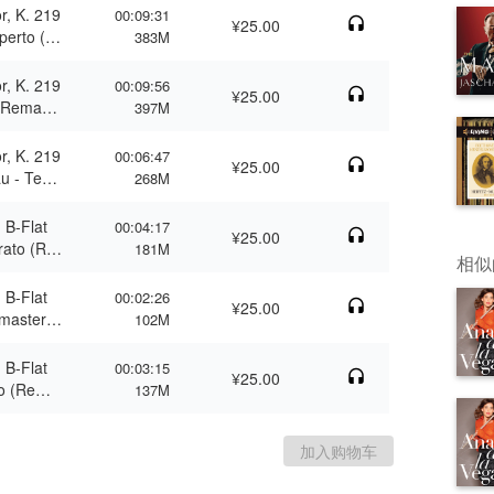
r, K. 219
00:09:31
¥25.00
aperto (R
383M
r, K. 219
00:09:56
¥25.00
 (Remaste
397M
r, K. 219
00:06:47
¥25.00
au - Tem
268M
n B-Flat
00:04:17
¥25.00
rato (Re
181M
相似
n B-Flat
00:02:26
¥25.00
emastere
102M
n B-Flat
00:03:15
¥25.00
lto (Rema
137M