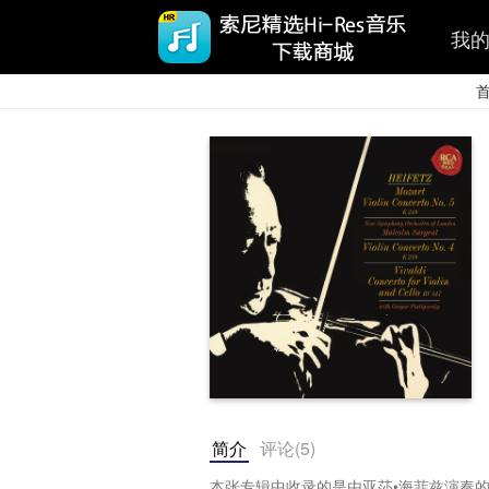
我
简介
评论(
5
)
本张专辑中收录的是由亚莎•海菲兹演奏的