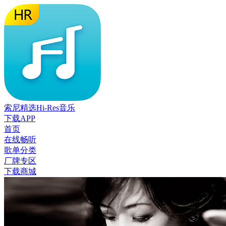
索尼精选Hi-Res音乐
下载APP
首页
在线畅听
歌单分类
厂牌专区
下载商城