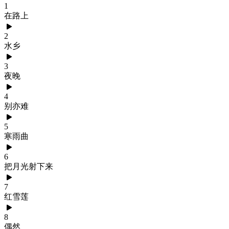
1
在路上
2
水乡
3
夜晚
4
别亦难
5
寒雨曲
6
把月光射下来
7
红雪莲
8
偶然