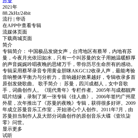
苏曼
2021年
88.2kHz/24bit
流行
| 华语
在APP中查看专辑
流媒体页面
下载商城页面
简介
专辑简介： 中国极品发烧女声，台湾地区有蔡琴，内地有苏
曼，今夜月光依旧如水，只有一个叫苏曼的女子用她温暖醇厚
的声音娓娓吟唱夜晚的思绪万千，带你历尽生命所有的感动。
专辑采用蔡琴录音专用黄金胆咪AKGC12收录人声，最能考验
音响整体平衡力与分析力，音响越好效果越好，专辑收录多首
原创发烧歌曲。 歌手简介： 苏曼，四川成都人，女中音歌
手，词曲创作人。《现代青年》专栏作者。2005年与成都靓声
唱片结缘，录制了第一张专辑《佳人曲》。2006年签约广州星
外星，次年推出了《苏曼的夜晚》专辑，获得很多好评。2009
年成立苏曼音乐工作室，开始潜心个人创作。2011年7月，由
苏曼担当制作人及大部分词曲创作的原创音乐大碟《壹玖柒
零》问世。
显示更多
试听