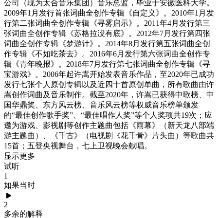
公司（现为太合音乐集团）音乐总监，毕业于安徽医科大学。
2009年1月发行首张词曲全创作专辑《自定义》。2010年1月发
行第二张词曲全创作专辑《寻雾启示》。2011年4月发行第三
张词曲全创作专辑《苏格拉没有底》。2012年7月发行第四张
词曲全创作专辑《梦游计》。2014年8月发行第五张词曲全创
作专辑《不如吃茶去》。2016年6月发行第六张词曲全创作专
辑《青年晚报》。2018年7月发行第七张词曲全创作专辑《寻
宝游戏》。2006年起许嵩开始发表音乐作品，至2020年已成功
发行七张个人原创专辑以及近四十首原创单曲，所有歌曲由许
嵩创作词曲及音乐制作。截至2020年，许嵩已获得中歌榜、中
国华鼎奖、东方风云榜、音乐风云榜等权威音乐榜单颁发
的“最佳创作歌手奖”、“最佳唱作人奖”等个人奖项共19次；应
邀为游戏、影视剧等创作主题曲包括《雨幕》（新天龙八部端
游主题曲）、《千古》（电视剧《花千骨》片头曲）等歌曲共
15首；五登央视舞台，七上卫视晚会献唱。
显示更多
试听
1
如果当时
2
多余的解释