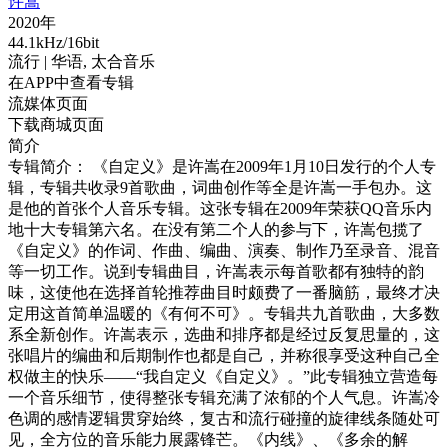
许嵩
2020年
44.1kHz/16bit
流行
| 华语,
太合音乐
在APP中查看专辑
流媒体页面
下载商城页面
简介
专辑简介： 《自定义》是许嵩在2009年1月10日发行的个人专
辑，专辑共收录9首歌曲，词曲创作等全是许嵩一手包办。这
是他的首张个人音乐专辑。这张专辑在2009年荣获QQ音乐内
地十大专辑第六名。在没有第二个人的参与下，许嵩包揽了
《自定义》的作词、作曲、编曲、演奏、制作乃至录音、混音
等一切工作。说到专辑曲目，许嵩表示每首歌都有独特的韵
味，这使他在选择首轮推荐曲目时颇费了一番脑筋，最终才决
定用这首简单温暖的《有何不可》。专辑共九首歌曲，大多数
系全新创作。许嵩表示，选曲和排序都是经过反复思量的，这
张唱片的编曲和后期制作也都是自己，并称很享受这种自己全
权做主的快乐——“我自定义《自定义》。”此专辑独立营造每
一个音乐细节，使得整张专辑充满了浓郁的个人气息。许嵩冷
色调的感情逻辑贯穿始终，复古和流行碰撞的旋律线条随处可
见，全方位的音乐能力展露锋芒。《内线》、《多余的解