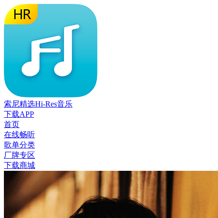
索尼精选Hi-Res音乐
下载APP
首页
在线畅听
歌单分类
厂牌专区
下载商城