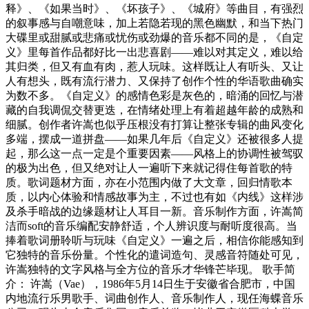
释》、《如果当时》、《坏孩子》、《城府》等曲目，有强烈
的叙事感与自嘲意味，加上若隐若现的黑色幽默，和当下热门
大碟里或甜腻或悲痛或忧伤或劲爆的音乐都不同的是，《自定
义》里每首作品都好比一出悲喜剧——难以对其定义，难以给
其归类，但又有血有肉，惹人玩味。这样既让人有听头、又让
人有想头，既有流行潜力、又保持了创作个性的华语歌曲确实
为数不多。《自定义》的感情色彩是灰色的，暗涌的回忆与潜
藏的自我调侃交替更迭，在情绪处理上有着超越年龄的成熟和
细腻。创作者许嵩也似乎压根没有打算让整张专辑的曲风变化
多端，摆成一道拼盘——如果几年后《自定义》还被很多人提
起，那么这一点一定是个重要因素——风格上的协调性被驾驭
的极为出色，但又绝对让人一遍听下来就记得住每首歌的特
质。歌词题材方面，亦在小范围内做了大文章，回归情歌本
质，以内心体验和情感故事为主，不过也有如《内线》这样涉
及杀手暗战的边缘题材让人耳目一新。音乐制作方面，许嵩简
洁而soft的音乐编配安静舒适，个人辨识度与耐听度很高。当
捧着歌词册聆听与玩味《自定义》一遍之后，相信你能感知到
它独特的音乐份量。个性化的遣词造句、灵感音符随处可见，
许嵩独特的文字风格与全方位的音乐才华锋芒毕现。 歌手简
介： 许嵩（Vae），1986年5月14日生于安徽省合肥市，中国
内地流行乐男歌手、词曲创作人、音乐制作人，现任海蝶音乐