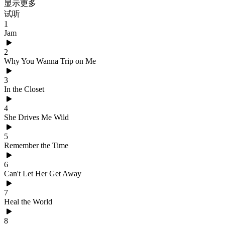
显示更多
试听
1
Jam
2
Why You Wanna Trip on Me
3
In the Closet
4
She Drives Me Wild
5
Remember the Time
6
Can't Let Her Get Away
7
Heal the World
8