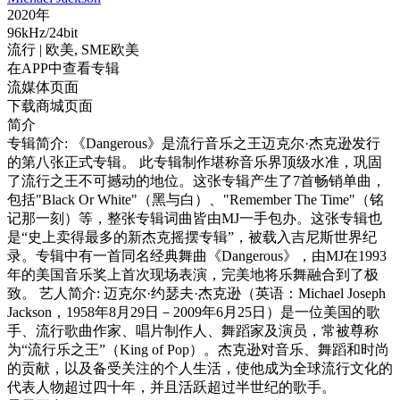
2020年
96kHz/24bit
流行
| 欧美,
SME欧美
在APP中查看专辑
流媒体页面
下载商城页面
简介
专辑简介: 《Dangerous》是流行音乐之王迈克尔·杰克逊发行
的第八张正式专辑。 此专辑制作堪称音乐界顶级水准，巩固
了流行之王不可撼动的地位。这张专辑产生了7首畅销单曲，
包括"Black Or White"（黑与白）、"Remember The Time"（铭
记那一刻）等，整张专辑词曲皆由MJ一手包办。这张专辑也
是“史上卖得最多的新杰克摇摆专辑”，被载入吉尼斯世界纪
录。专辑中有一首同名经典舞曲《Dangerous》，由MJ在1993
年的美国音乐奖上首次现场表演，完美地将乐舞融合到了极
致。 艺人简介: 迈克尔·约瑟夫·杰克逊（英语：Michael Joseph
Jackson，1958年8月29日－2009年6月25日）是一位美国的歌
手、流行歌曲作家、唱片制作人、舞蹈家及演员，常被尊称
为“流行乐之王”（King of Pop）。杰克逊对音乐、舞蹈和时尚
的贡献，以及备受关注的个人生活，使他成为全球流行文化的
代表人物超过四十年，并且活跃超过半世纪的歌手。