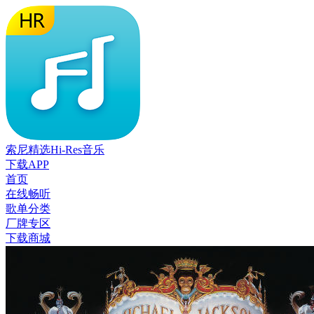
索尼精选Hi-Res音乐
下载APP
首页
在线畅听
歌单分类
厂牌专区
下载商城