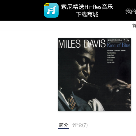
我
简介
评论(
7
)