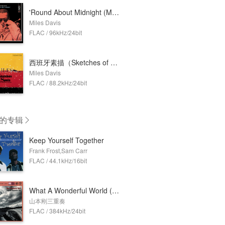
'Round About Midnight (Mono Version)
Miles Davis
FLAC / 96kHz/24bit
西班牙素描（Sketches of Spain）
Miles Davis
FLAC / 88.2kHz/24bit
的专辑
Keep Yourself Together
Frank Frost,Sam Carr
FLAC / 44.1kHz/16bit
What A Wonderful World (384kHz DXD)
山本刚三重奏
FLAC / 384kHz/24bit