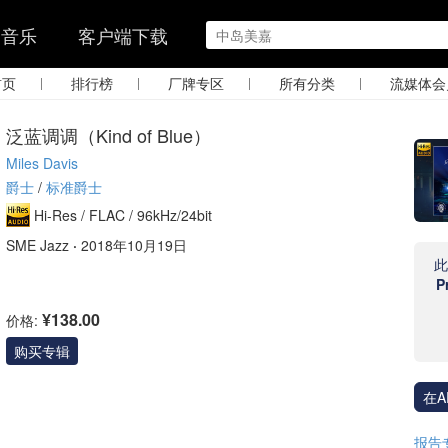
的音乐
客户端下载
|
|
|
|
首页
排行榜
厂牌专区
所有分类
流媒体会
泛蓝调调（Kind of Blue）
Miles Davis
爵士
/
标准爵士
Hi-Res /
FLAC /
96kHz/24bit
SME Jazz
·
2018年10月19日
P
¥138.00
价格:
购买专辑
在A
报告