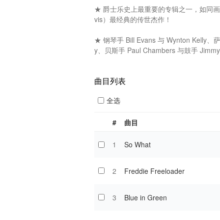
★ 爵士乐史上最重要的专辑之一，如同画坛
vis）最经典的传世杰作！

★ 钢琴手 Bill Evans 与 Wynton Kelly、萨克
y、贝斯手 Paul Chambers 与鼓手 J
曲目列表
全选
#
曲目
1
So What
2
Freddie Freeloader
3
Blue in Green