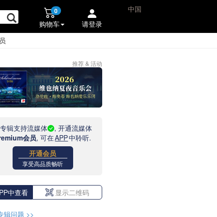
中国
0
购物车
请登录
员
推荐 & 活动
此专辑支持流媒体
, 开通流媒体
remium会员
, 可在
APP
中聆听.
开通会员
享受高品质畅听
PP中查看
显示二维码
专辑问题
>>