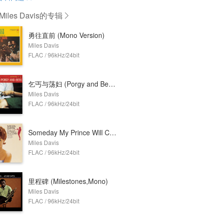
iles Davis
的专辑
勇往直前 (Mono Version)
Miles Davis
FLAC / 96kHz/24bit
乞丐与荡妇 (Porgy and Bess，Mono Version)
Miles Davis
FLAC / 96kHz/24bit
Someday My Prince Will Come (Mono Version)
Miles Davis
FLAC / 96kHz/24bit
里程碑 (Milestones,Mono)
Miles Davis
FLAC / 96kHz/24bit