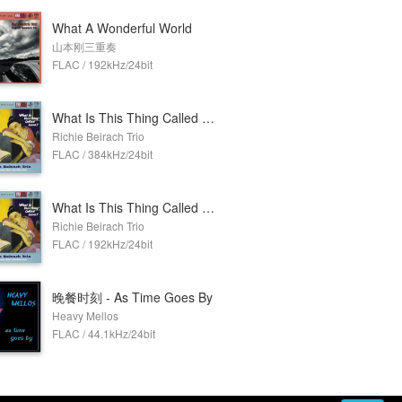
What A Wonderful World
山本刚三重奏
FLAC / 192kHz/24bit
What Is This Thing Called Love? (384kHz DXD)
Richie Beirach Trio
FLAC / 384kHz/24bit
What Is This Thing Called Love?
Richie Beirach Trio
FLAC / 192kHz/24bit
晚餐时刻 - As Time Goes By
Heavy Mellos
FLAC / 44.1kHz/24bit