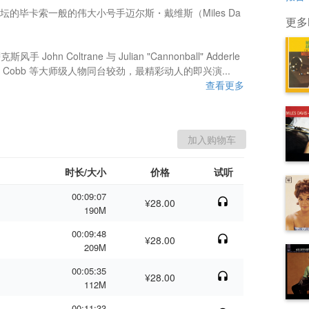
的毕卡索一般的伟大小号手迈尔斯・戴维斯（Miles Da
更多M
斯风手 John Coltrane 与 Julian "Cannonball" Adderle
immy Cobb 等大师级人物同台较劲，最精彩动人的即兴演...
查看更多
时长/大小
价格
试听
00:09:07
¥28.00
190M
00:09:48
¥28.00
209M
00:05:35
¥28.00
112M
00:11:33