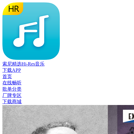
索尼精选Hi-Res音乐
下载APP
首页
在线畅听
歌单分类
厂牌专区
下载商城