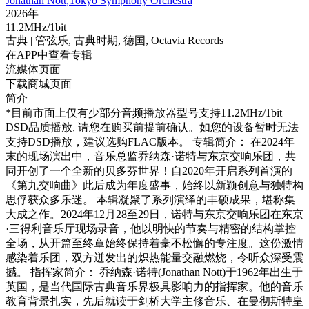
Jonathan Nott,Tokyo Symphony Orchestra
2026年
11.2MHz/1bit
古典
| 管弦乐,
古典时期,
德国,
Octavia Records
在APP中查看专辑
流媒体页面
下载商城页面
简介
*目前市面上仅有少部分音频播放器型号支持11.2MHz/1bit
DSD品质播放, 请您在购买前提前确认。如您的设备暂时无法
支持DSD播放，建议选购FLAC版本。 专辑简介： 在2024年
末的现场演出中，音乐总监乔纳森·诺特与东京交响乐团，共
同开创了一个全新的贝多芬世界！自2020年开启系列首演的
《第九交响曲》此后成为年度盛事，始终以新颖创意与独特构
思俘获众多乐迷。 本辑凝聚了系列演绎的丰硕成果，堪称集
大成之作。2024年12月28至29日，诺特与东京交响乐团在东京
·三得利音乐厅现场录音，他以明快的节奏与精密的结构掌控
全场，从开篇至终章始终保持着毫不松懈的专注度。这份激情
感染着乐团，双方迸发出的炽热能量交融燃烧，令听众深受震
撼。 指挥家简介： 乔纳森·诺特(Jonathan Nott)于1962年出生于
英国，是当代国际古典音乐界极具影响力的指挥家。他的音乐
教育背景扎实，先后就读于剑桥大学主修音乐、在曼彻斯特皇