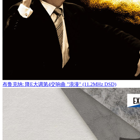
布鲁克纳: 降E大调第4交响曲 "浪漫" (11.2MHz DSD)