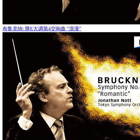
布鲁克纳: 降E大调第4交响曲 "浪漫"