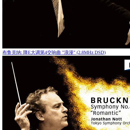
布鲁克纳: 降E大调第4交响曲 "浪漫" (2.8MHz DSD)