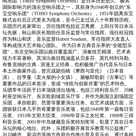
响乐团（Tokyo Symphony Orchestra）是日本历史悠久、极具
国际影响力的顶尖交响乐团之一，其前身为1946年创立的“东
宝交响乐团”（TOHO Symphony Orchestra），1951年脱离东宝
株式会社后正式更名为现名，至今已走过近八十年辉煌历程。
乐团历代名家辈出，历任指挥包括近卫秀磨、上田任等日本乐
坛先驱，秋山和庆长期担任音乐监督与常任指挥。现任桂冠指
挥为秋山和庆，音乐监督Hubert Soudant、常任指挥大友直人
等构成强大艺术核心团队。 作为日本古典音乐界的“全能型乐
团”，东京交响乐团以曲目覆盖面广、演奏技艺精湛、艺术表
现力丰富著称。其演出曲目既涵盖从贝多芬、莫扎特到马勒、
布鲁克纳的古典 - 浪漫主义经典，也积极推广当代音乐与日本
本土作曲家作品，曾完成勋伯格《摩西与亚伦》（日本首
演）、拉亨曼《卖火柴的小女孩》、黛敏郎歌剧《古事记》等
重要作品的日本首演，形成 “传统与创新并重”的艺术特色。
乐团常年活跃于日本顶级演出场地，包括三得利音乐厅、川崎
村座交响乐厅、东京歌剧城音乐厅等，并作为新国立剧场固定
乐团，承担歌剧、芭蕾等重要演出任务。在艺术成就方面，乐
团斩获日本几乎所有重要音乐奖项，包括1949年第一届每日音
乐奖、1953年文部大臣奖、1990年音乐之友社奖、1998年三得
利音乐奖、2001年中岛健藏音乐奖特别奖等，彰显了其在日本
乐坛的核心地位。此外，乐团积极开展音乐教育与公益推广，
与川崎市、新潟市等地方政府合作推出普及音乐会，通过多样