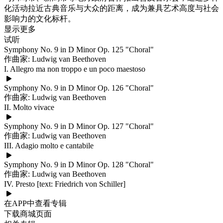
化活动拉近古典音乐与大众的距离，成为兼具艺术高度与社会
影响力的文化标杆。
显示更多
试听
Symphony No. 9 in D Minor Op. 125 "Choral"
作曲家: Ludwig van Beethoven
I. Allegro ma non troppo e un poco maestoso
Symphony No. 9 in D Minor Op. 126 "Choral"
作曲家: Ludwig van Beethoven
II. Molto vivace
Symphony No. 9 in D Minor Op. 127 "Choral"
作曲家: Ludwig van Beethoven
III. Adagio molto e cantabile
Symphony No. 9 in D Minor Op. 128 "Choral"
作曲家: Ludwig van Beethoven
IV. Presto [text: Friedrich von Schiller]
在APP中查看专辑
下载商城页面