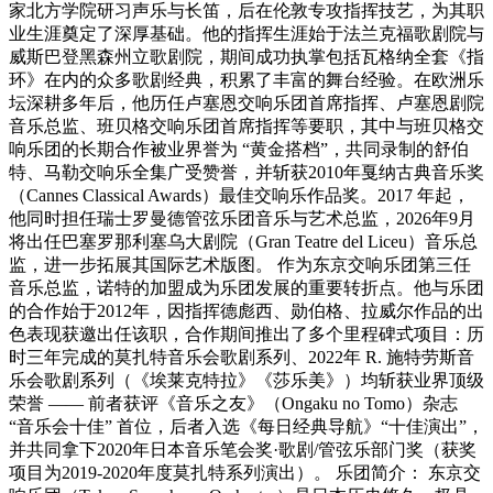
家北方学院研习声乐与长笛，后在伦敦专攻指挥技艺，为其职
业生涯奠定了深厚基础。他的指挥生涯始于法兰克福歌剧院与
威斯巴登黑森州立歌剧院，期间成功执掌包括瓦格纳全套《指
环》在内的众多歌剧经典，积累了丰富的舞台经验。在欧洲乐
坛深耕多年后，他历任卢塞恩交响乐团首席指挥、卢塞恩剧院
音乐总监、班贝格交响乐团首席指挥等要职，其中与班贝格交
响乐团的长期合作被业界誉为 “黄金搭档”，共同录制的舒伯
特、马勒交响乐全集广受赞誉，并斩获2010年戛纳古典音乐奖
（Cannes Classical Awards）最佳交响乐作品奖。2017 年起，
他同时担任瑞士罗曼德管弦乐团音乐与艺术总监，2026年9月
将出任巴塞罗那利塞乌大剧院（Gran Teatre del Liceu）音乐总
监，进一步拓展其国际艺术版图。 作为东京交响乐团第三任
音乐总监，诺特的加盟成为乐团发展的重要转折点。他与乐团
的合作始于2012年，因指挥德彪西、勋伯格、拉威尔作品的出
色表现获邀出任该职，合作期间推出了多个里程碑式项目：历
时三年完成的莫扎特音乐会歌剧系列、2022年 R. 施特劳斯音
乐会歌剧系列（《埃莱克特拉》《莎乐美》）均斩获业界顶级
荣誉 —— 前者获评《音乐之友》（Ongaku no Tomo）杂志
“音乐会十佳” 首位，后者入选《每日经典导航》“十佳演出”，
并共同拿下2020年日本音乐笔会奖·歌剧/管弦乐部门奖（获奖
项目为2019-2020年度莫扎特系列演出）。 乐团简介： 东京交